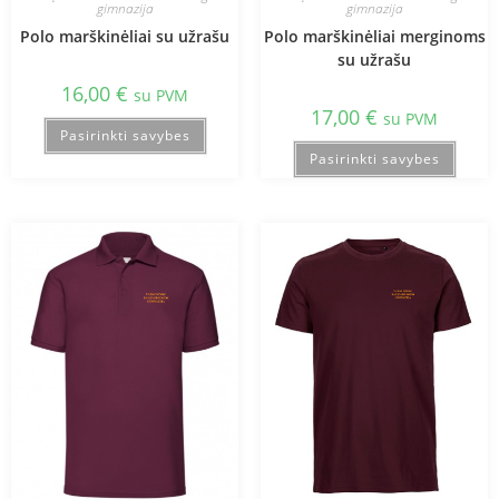
gimnazija
gimnazija
Polo marškinėliai su užrašu
Polo marškinėliai merginoms
su užrašu
16,00
€
su PVM
17,00
€
su PVM
Pasirinkti savybes
Pasirinkti savybes