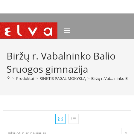
NEMOKAMAS PRISTATYMAS NUO 120 EUR
Biržų r. Vabalninko Balio
Sruogos gimnazija
>
Produktai
>
RINKTIS PAGAL MOKYKLĄ
>
Biržų r. Vabalninko Bali
Rikiuoti nuo naujausių