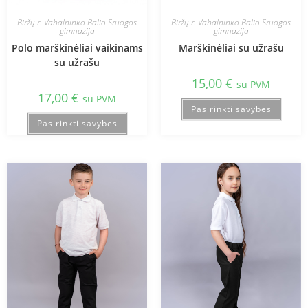
Biržų r. Vabalninko Balio Sruogos
Biržų r. Vabalninko Balio Sruogos
gimnazija
gimnazija
Polo marškinėliai vaikinams
Marškinėliai su užrašu
su užrašu
15,00
€
su PVM
17,00
€
su PVM
Pasirinkti savybes
Pasirinkti savybes