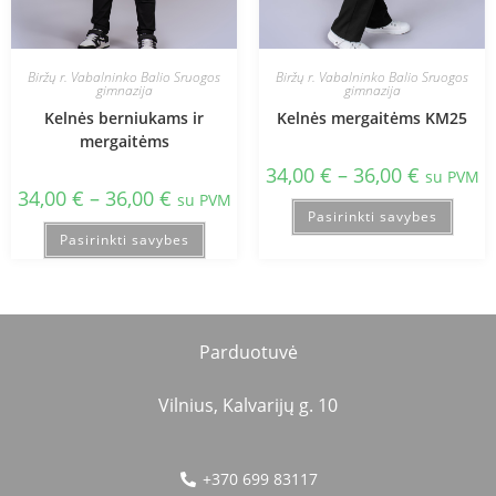
Biržų r. Vabalninko Balio Sruogos
Biržų r. Vabalninko Balio Sruogos
gimnazija
gimnazija
Kelnės berniukams ir
Kelnės mergaitėms KM25
mergaitėms
34,00
€
–
36,00
€
su PVM
34,00
€
–
36,00
€
su PVM
Pasirinkti savybes
Pasirinkti savybes
Parduotuvė
Vilnius, Kalvarijų g. 10
+370 699 83117