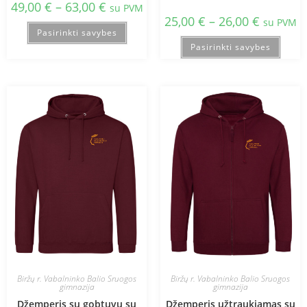
49,00
€
–
63,00
€
su PVM
25,00
€
–
26,00
€
su PVM
Pasirinkti savybes
Pasirinkti savybes
Biržų r. Vabalninko Balio Sruogos
Biržų r. Vabalninko Balio Sruogos
gimnazija
gimnazija
Džemperis su gobtuvu su
Džemperis užtraukiamas su