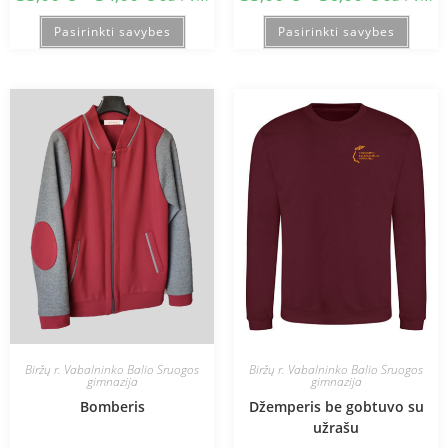
Pasirinkti savybes
Pasirinkti savybes
Biržų r. Vabalninko Balio Sruogos
Biržų r. Vabalninko Balio Sruogos
gimnazija
gimnazija
Bomberis
Džemperis be gobtuvo su
užrašu