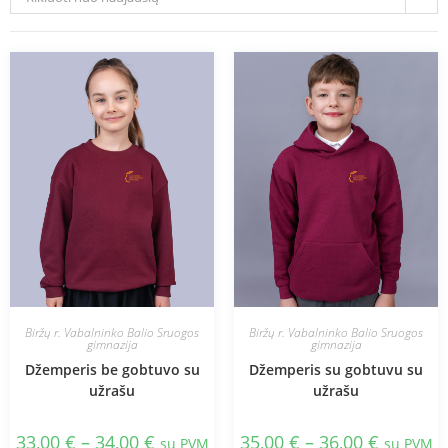
Biržų r. Vabalninko Balio Sruogos
Biržų r. Vabalninko Balio Sruogos
gimnazija
gimnazija
Džemperis be gobtuvo su
Džemperis su gobtuvu su
užrašu
užrašu
33,00
€
–
34,00
€
35,00
€
–
36,00
€
su PVM
su PVM