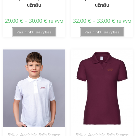
užrašu
užrašu
29,00
€
–
30,00
€
32,00
€
–
33,00
€
su PVM
su PVM
Pasirinkti savybes
Pasirinkti savybes
Biržų r. Vabalninko Balio Sruogos
Biržų r. Vabalninko Balio Sruogos