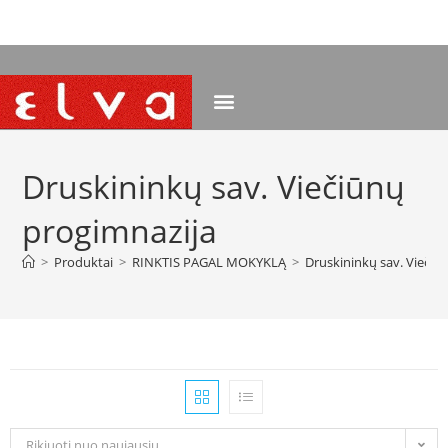
NEMOKAMAS PRISTATYMAS NUO 120 EUR
Druskininkų sav. Viečiūnų
progimnazija
>
Produktai
>
RINKTIS PAGAL MOKYKLĄ
>
Druskininkų sav. Viečiū
Rikiuoti nuo naujausių