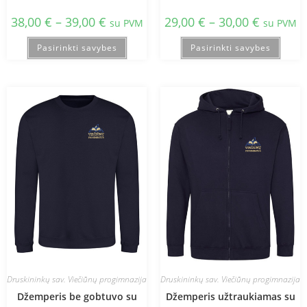
38,00
€
–
39,00
€
29,00
€
–
30,00
€
su PVM
su PVM
Pasirinkti savybes
Pasirinkti savybes
Druskininkų sav. Viečiūnų progimnazija
Druskininkų sav. Viečiūnų progimnazija
Džemperis be gobtuvo su
Džemperis užtraukiamas su