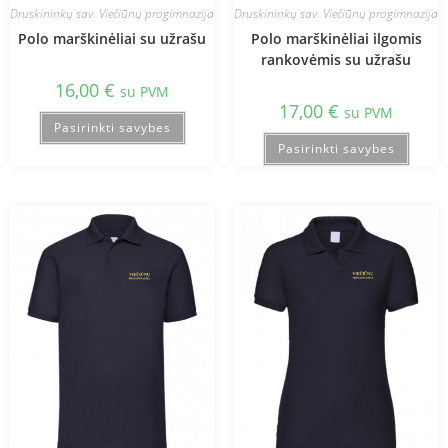
Druskininkų sav. Viečiūnų progimnazija
Druskininkų sav. Viečiūnų progimnazija
Polo marškinėliai su užrašu
Polo marškinėliai ilgomis
rankovėmis su užrašu
16,00
€
su PVM
17,00
€
su PVM
Pasirinkti savybes
Pasirinkti savybes