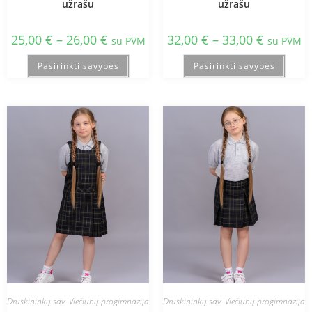
užrašu
užrašu
25,00
€
–
26,00
€
32,00
€
–
33,00
€
su PVM
su PVM
Pasirinkti savybes
Pasirinkti savybes
Druskininkų sav. Viečiūnų progimnazija
Druskininkų sav. Viečiūnų progimnazija