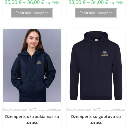
35,00
€
–
36,00
€
33,00
€
–
34,00
€
su PVM
su PVM
Pasirinkti savybes
Pasirinkti savybes
Druskininkų sav. Viečiūnų progimnazija
Druskininkų sav. Viečiūnų progimnazija
Džemperis užtraukiamas su
Džemperis su gobtuvu su
užrašu
užrašu