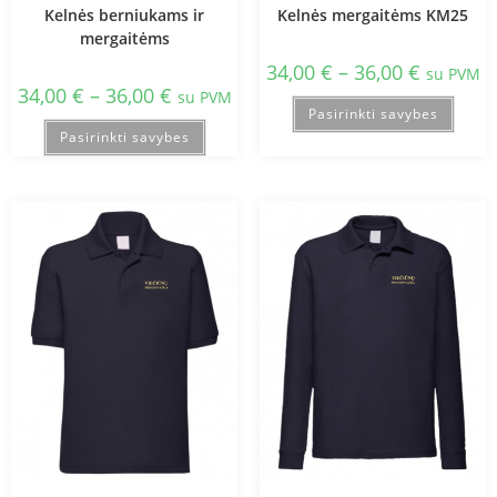
Kelnės berniukams ir
Kelnės mergaitėms KM25
mergaitėms
34,00
€
–
36,00
€
su PVM
34,00
€
–
36,00
€
su PVM
Pasirinkti savybes
Pasirinkti savybes