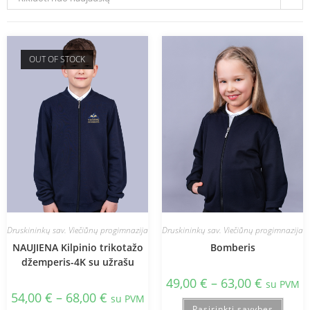
OUT OF STOCK
Druskininkų sav. Viečiūnų progimnazija
Druskininkų sav. Viečiūnų progimnazija
NAUJIENA Kilpinio trikotažo
Bomberis
džemperis-4K su užrašu
49,00
€
–
63,00
€
su PVM
54,00
€
–
68,00
€
su PVM
Pasirinkti savybes