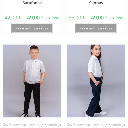
Sarafanas
Sijonas
42,00
€
–
49,00
€
35,00
€
–
49,00
€
su PVM
su PVM
Pasirinkti savybes
Pasirinkti savybes
Druskininkų sav. Viečiūnų progimnazija
Druskininkų sav. Viečiūnų progimnazija