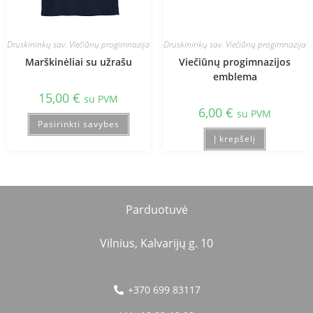
Druskininkų sav. Viečiūnų progimnazija
Druskininkų sav. Viečiūnų progimnazija
Marškinėliai su užrašu
Viečiūnų progimnazijos
emblema
15,00
€
su PVM
6,00
€
su PVM
Pasirinkti savybes
Į krepšelį
Parduotuvė
Vilnius, Kalvarijų g. 10
+370 699 83117