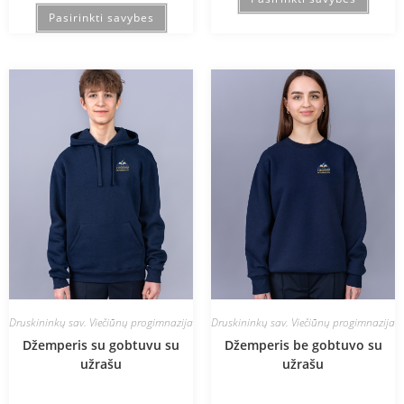
Pasirinkti savybes
Druskininkų sav. Viečiūnų progimnazija
Druskininkų sav. Viečiūnų progimnazija
Džemperis su gobtuvu su
Džemperis be gobtuvo su
užrašu
užrašu