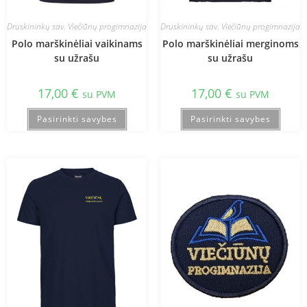
Druskininkų sav. Viečiūnų progimnazija
Druskininkų sav. Viečiūnų progimnazija
Polo marškinėliai vaikinams
Polo marškinėliai merginoms
su užrašu
su užrašu
17,00
€
17,00
€
su PVM
su PVM
Pasirinkti savybes
Pasirinkti savybes