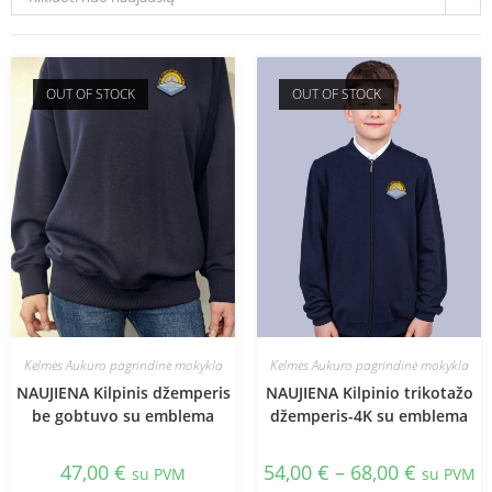
OUT OF STOCK
OUT OF STOCK
Kelmės Aukuro pagrindinė mokykla
Kelmės Aukuro pagrindinė mokykla
NAUJIENA Kilpinis džemperis
NAUJIENA Kilpinio trikotažo
be gobtuvo su emblema
džemperis-4K su emblema
47,00
€
54,00
€
–
68,00
€
su PVM
su PVM