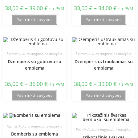
38,00
€
–
39,00
€
33,00
€
–
34,00
€
su PVM
su PVM
Pasirinkti savybes
Pasirinkti savybes
Kelmės Aukuro pagrindinė mokykla
Kelmės Aukuro pagrindinė mokykla
Džemperis su gobtuvu su
Džemperis užtraukiamas su
emblema
emblema
35,00
€
–
36,00
€
38,00
€
–
39,00
€
su PVM
su PVM
Pasirinkti savybes
Pasirinkti savybes
Kelmės Aukuro pagrindinė mokykla
Kelmės Aukuro pagrindinė mokykla
Bomberis su emblema
Trikotažinis švarkas