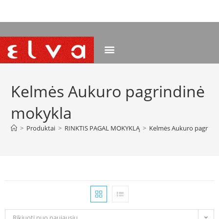
NEMOKAMAS PRISTATYMAS NUO 120 EUR
Kelmės Aukuro pagrindinė
mokykla
>
Produktai
>
RINKTIS PAGAL MOKYKLĄ
>
Kelmės Aukuro pagrind
Rikiuoti nuo naujausių