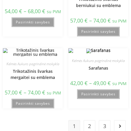
berniukui su emblema
54,00
€
–
68,00
€
su PVM
57,00
€
–
74,00
€
su PVM
Pasirinkti savybes
Pasirinkti savybes
Kelmės Aukuro pagrindinė mokykla
Kelmės Aukuro pagrindinė mokykla
Sarafanas
Trikotažinis švarkas
mergaitei su emblema
42,00
€
–
49,00
€
su PVM
57,00
€
–
74,00
€
su PVM
Pasirinkti savybes
Pasirinkti savybes
1
2
3