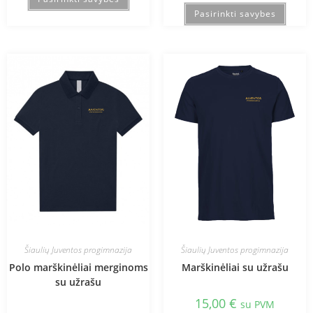
Pasirinkti savybes
Šiaulių Juventos progimnazija
Šiaulių Juventos progimnazija
Polo marškinėliai merginoms
Marškinėliai su užrašu
su užrašu
15,00
€
su PVM