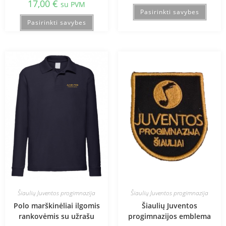
17,00
€
su PVM
Pasirinkti savybes
Pasirinkti savybes
Šiaulių Juventos progimnazija
Šiaulių Juventos progimnazija
Polo marškinėliai ilgomis
Šiaulių Juventos
rankovėmis su užrašu
progimnazijos emblema