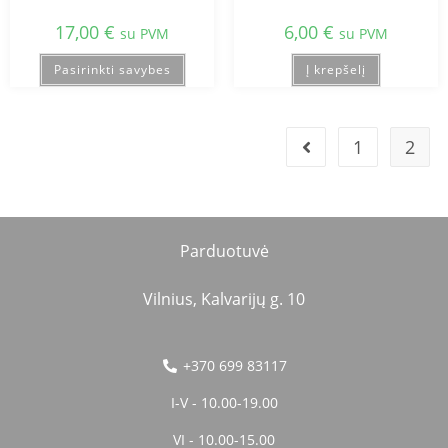
17,00
€
6,00
€
su PVM
su PVM
Pasirinkti savybes
Į krepšelį
1
2
Parduotuvė
Vilnius, Kalvarijų g. 10
+370 699 83117
I-V - 10.00-19.00
VI - 10.00-15.00