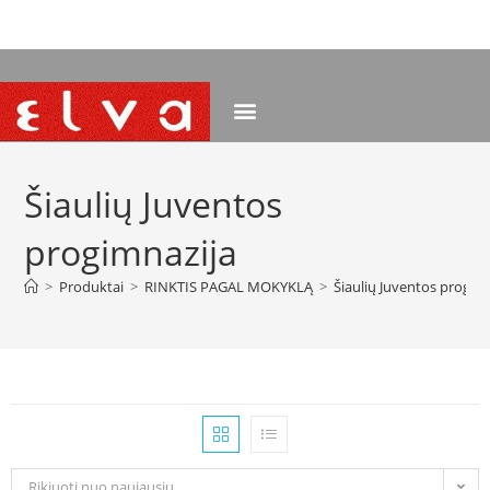
NEMOKAMAS PRISTATYMAS NUO 120 EUR
Šiaulių Juventos
progimnazija
>
Produktai
>
RINKTIS PAGAL MOKYKLĄ
>
Šiaulių Juventos progim
Rikiuoti nuo naujausių