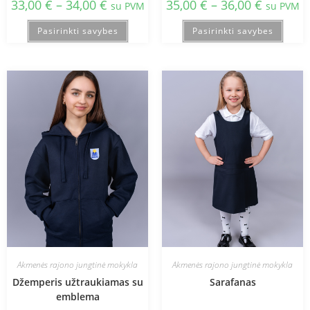
33,00
€
–
34,00
€
35,00
€
–
36,00
€
su PVM
su PVM
Pasirinkti savybes
Pasirinkti savybes
Akmenės rajono jungtinė mokykla
Akmenės rajono jungtinė mokykla
Džemperis užtraukiamas su
Sarafanas
emblema