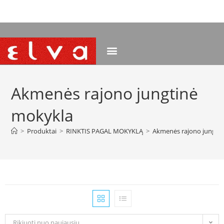
NEMOKAMAS PRISTATYMAS NUO 120 EUR
Akmenės rajono jungtinė
mokykla
>
Produktai
>
RINKTIS PAGAL MOKYKLĄ
>
Akmenės rajono jungti
Rikiuoti nuo naujausių