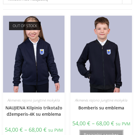
OUT OF STOCK
Akmenės rajono jungtinė mokykla
Akmenės rajono jungtinė mokykla
NAUJIENA Kilpinio trikotažo
Bomberis su emblema
džemperis-4K su emblema
54,00
€
–
68,00
€
su PVM
54,00
€
–
68,00
€
su PVM
Pasirinkti savybes