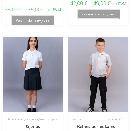
42,00
€
–
49,00
€
su PVM
38,00
€
–
39,00
€
su PVM
Pasirinkti savybes
Pasirinkti savybes
Akmenės rajono jungtinė mokykla
Akmenės rajono jungtinė mokykla
Sijonas
Kelnės berniukams ir