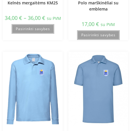
Kelnės mergaitėms KM25
Polo marškinėliai su
emblema
34,00
€
–
36,00
€
su PVM
17,00
€
su PVM
Pasirinkti savybes
Pasirinkti savybes