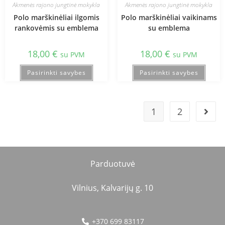
Akmenės rajono jungtinė mokykla
Akmenės rajono jungtinė mokykla
Polo marškinėliai ilgomis
Polo marškinėliai vaikinams
rankovėmis su emblema
su emblema
18,00
€
18,00
€
su PVM
su PVM
Pasirinkti savybes
Pasirinkti savybes
1
2
Parduotuvė
Vilnius, Kalvarijų g. 10
+370 699 83117