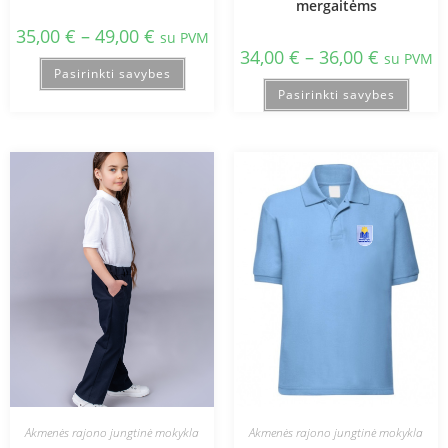
mergaitėms
35,00
€
–
49,00
€
su PVM
34,00
€
–
36,00
€
su PVM
Pasirinkti savybes
Pasirinkti savybes
Akmenės rajono jungtinė mokykla
Akmenės rajono jungtinė mokykla