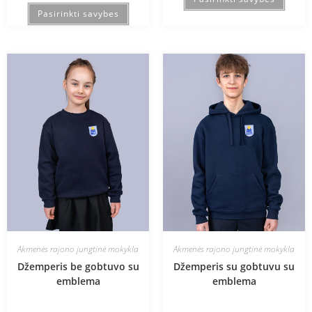
Pasirinkti savybes
Akmenės rajono jungtinė mokykla
Akmenės rajono jungtinė mokykla
Džemperis be gobtuvo su
Džemperis su gobtuvu su
emblema
emblema