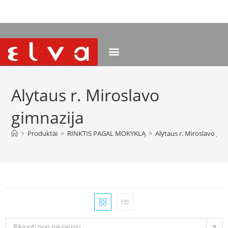
NEMOKAMAS PRISTATYMAS NUO 120 EUR
Alytaus r. Miroslavo
gimnazija
>
Produktai
>
RINKTIS PAGAL MOKYKLĄ
>
Alytaus r. Miroslavo gim
Rikiuoti nuo naujausių