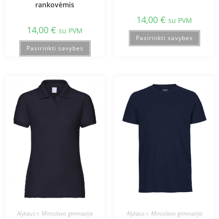
rankovėmis
14,00
€
su PVM
14,00
€
su PVM
Pasirinkti savybes
Pasirinkti savybes
Alytaus r. Miroslavo gimnazija
Alytaus r. Miroslavo gimnazija