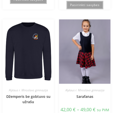
Pasirinkti savybes
Alytaus r. Miroslavo gimnazija
Alytaus r. Miroslavo gimnazija
Džemperis be gobtuvo su
Sarafanas
užrašu
42,00
€
–
49,00
€
su PVM