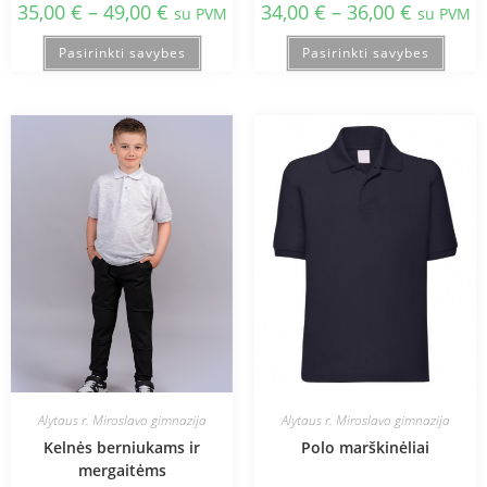
35,00
€
–
49,00
€
34,00
€
–
36,00
€
su PVM
su PVM
Pasirinkti savybes
Pasirinkti savybes
Alytaus r. Miroslavo gimnazija
Alytaus r. Miroslavo gimnazija
Kelnės berniukams ir
Polo marškinėliai
mergaitėms