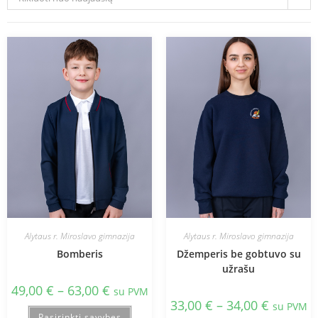
Alytaus r. Miroslavo gimnazija
Alytaus r. Miroslavo gimnazija
Bomberis
Džemperis be gobtuvo su
užrašu
49,00
€
–
63,00
€
su PVM
33,00
€
–
34,00
€
su PVM
Pasirinkti savybes