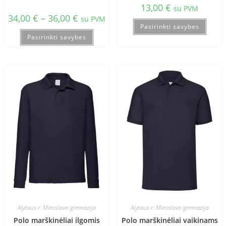
13,00
€
su PVM
34,00
€
–
36,00
€
su PVM
Pasirinkti savybes
Pasirinkti savybes
Alytaus r. Miroslavo gimnazija
Alytaus r. Miroslavo gimnazija
Polo marškinėliai ilgomis
Polo marškinėliai vaikinams