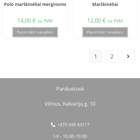
Polo marškinėliai merginoms
Marškinėliai
14,00
€
12,00
€
su PVM
su PVM
Pasirinkti savybes
Pasirinkti savybes
1
2
Parduotuvė
Vilnius, Kalvarijų g. 10
+370 699 83117
I-V - 10.00-19.00