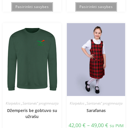
Pasirinkti savybes
Pasirinkti savybes
Klaipėdos „Santarvės“ progimnazija
Klaipėdos „Santarvės“ progimnazija
Džemperis be gobtuvo su
Sarafanas
užrašu
42,00
€
–
49,00
€
su PVM