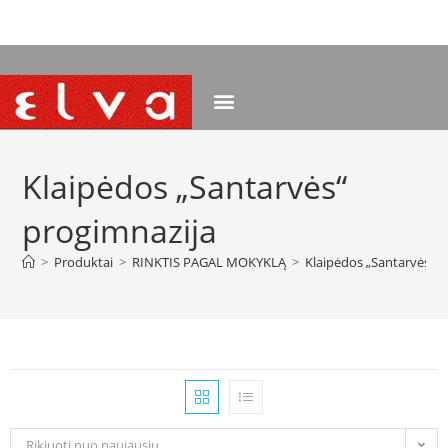
NEMOKAMAS PRISTATYMAS NUO 120 EUR
Klaipėdos „Santarvės“
progimnazija
>
Produktai
>
RINKTIS PAGAL MOKYKLĄ
>
Klaipėdos „Santarvės“ p
Rikiuoti nuo naujausių