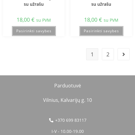
su užrašu
su užrašu
18,00
€
18,00
€
su PVM
su PVM
Pasirinkti savybes
Pasirinkti savybes
1
2
Parduotuvė
Vilnius, Kalvarijų g. 10
+370 699 83117
I-V - 10.00-19.00