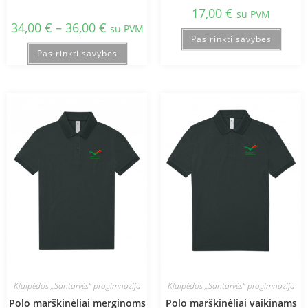
17,00
€
su PVM
34,00
€
–
36,00
€
su PVM
Pasirinkti savybes
Pasirinkti savybes
Klaipėdos „Santarvės“ progimnazija
Klaipėdos „Santarvės“ progimnazija
Polo marškinėliai merginoms
Polo marškinėliai vaikinams