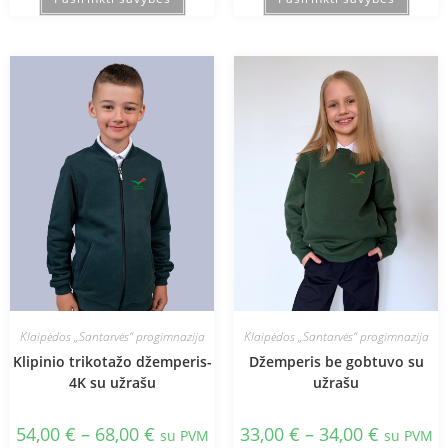
Klaipėdos „Santarvės“ progimnazija
Klaipėdos „Santarvės“ progimnazija
Klipinio trikotažo džemperis-
Džemperis be gobtuvo su
4K su užrašu
užrašu
54,00
€
–
68,00
€
33,00
€
–
34,00
€
su PVM
su PVM