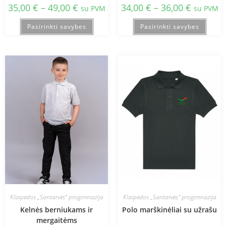
35,00
€
–
49,00
€
34,00
€
–
36,00
€
su PVM
su PVM
Pasirinkti savybes
Pasirinkti savybes
Klaipėdos „Santarvės“ progimnazija
Klaipėdos „Santarvės“ progimnazija
Kelnės berniukams ir
Polo marškinėliai su užrašu
mergaitėms