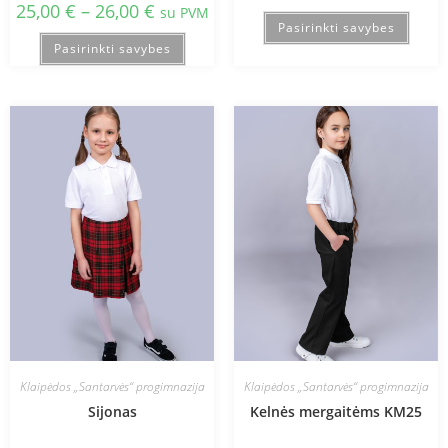
25,00
€
–
26,00
€
su PVM
Pasirinkti savybes
Pasirinkti savybes
Klaipėdos „Santarvės“ progimnazija
Klaipėdos „Santarvės“ progimnazija
Sijonas
Kelnės mergaitėms KM25