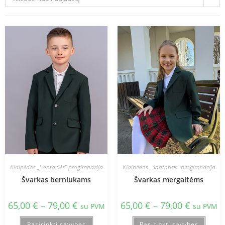
Klaipėdos „Santarvės“ progimnazija
Klaipėdos „Santarvės“ progimnazija
Švarkas berniukams
Švarkas mergaitėms
65,00
€
–
79,00
€
65,00
€
–
79,00
€
su PVM
su PVM
Pasirinkti savybes
Pasirinkti savybes