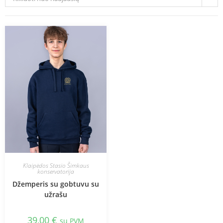
Klaipėdos Stasio Šimkaus
konservatorija
Džemperis su gobtuvu su
užrašu
39,00
€
su PVM