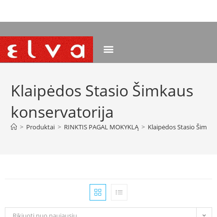
NEMOKAMAS PRISTATYMAS NUO 120 EUR
Klaipėdos Stasio Šimkaus
konservatorija
>
Produktai
>
RINKTIS PAGAL MOKYKLĄ
>
Klaipėdos Stasio Šimkau
Rikiuoti nuo naujausių