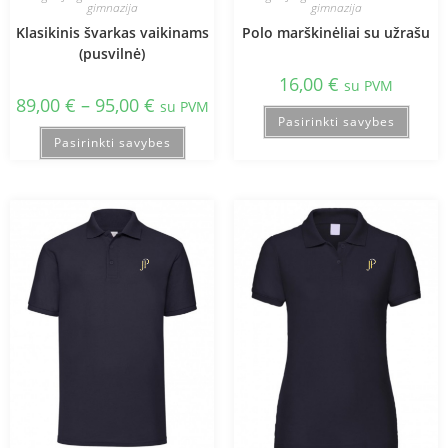
gimnazija
gimnazija
Klasikinis švarkas vaikinams
Polo marškinėliai su užrašu
(pusvilnė)
16,00
€
su PVM
89,00
€
–
95,00
€
su PVM
Pasirinkti savybes
Pasirinkti savybes