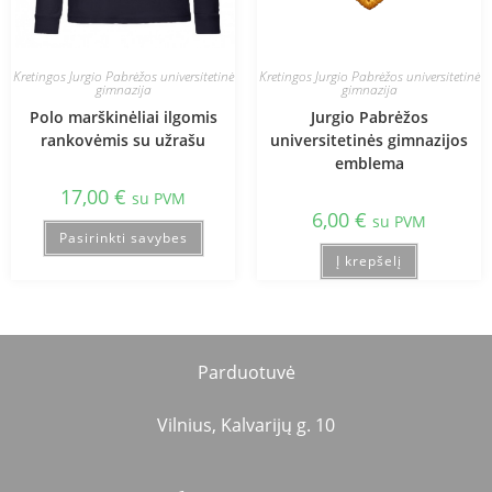
Kretingos Jurgio Pabrėžos universitetinė
Kretingos Jurgio Pabrėžos universitetinė
gimnazija
gimnazija
Polo marškinėliai ilgomis
Jurgio Pabrėžos
rankovėmis su užrašu
universitetinės gimnazijos
emblema
17,00
€
su PVM
6,00
€
su PVM
Pasirinkti savybes
Į krepšelį
Parduotuvė
Vilnius, Kalvarijų g. 10