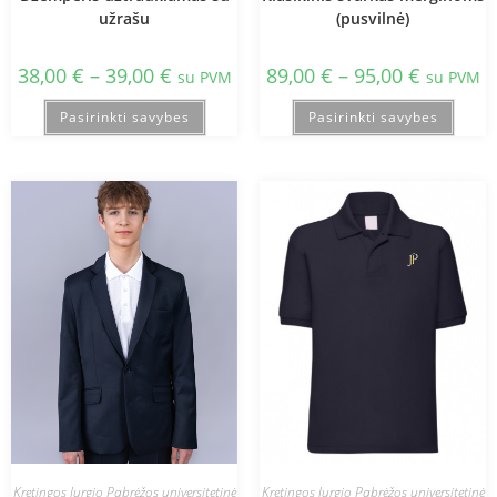
užrašu
(pusvilnė)
38,00
€
–
39,00
€
89,00
€
–
95,00
€
su PVM
su PVM
Pasirinkti savybes
Pasirinkti savybes
Kretingos Jurgio Pabrėžos universitetinė
Kretingos Jurgio Pabrėžos universitetinė