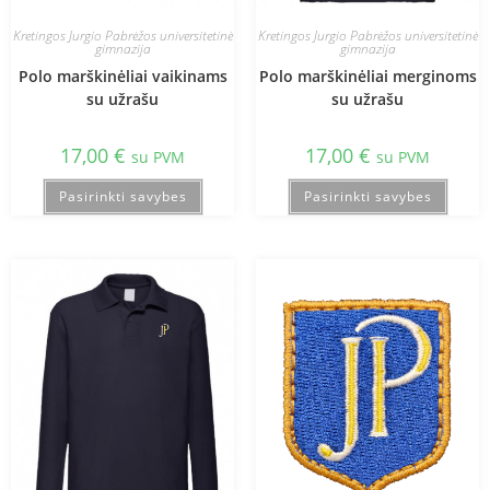
Kretingos Jurgio Pabrėžos universitetinė
Kretingos Jurgio Pabrėžos universitetinė
gimnazija
gimnazija
Polo marškinėliai vaikinams
Polo marškinėliai merginoms
su užrašu
su užrašu
17,00
€
17,00
€
su PVM
su PVM
Pasirinkti savybes
Pasirinkti savybes