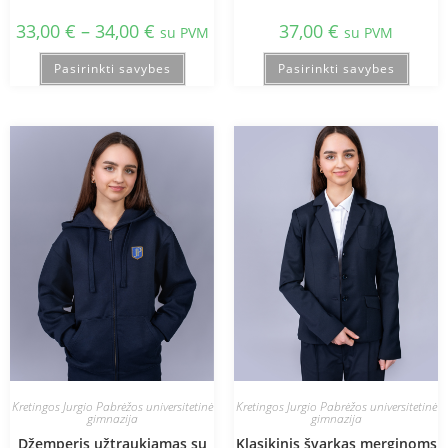
33,00
€
–
34,00
€
37,00
€
su PVM
su PVM
Pasirinkti savybes
Pasirinkti savybes
Kretingos Jurgio Pabrėžos universitetinė
Kretingos Jurgio Pabrėžos universitetinė
gimnazija
gimnazija
Džemperis užtraukiamas su
Klasikinis švarkas merginoms