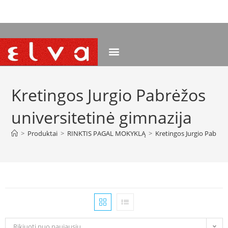
NEMOKAMAS PRISTATYMAS NUO 120 EUR
Kretingos Jurgio Pabrėžos
universitetinė gimnazija
>
Produktai
>
RINKTIS PAGAL MOKYKLĄ
>
Kretingos Jurgio Pabrėžo
Rikiuoti nuo naujausių