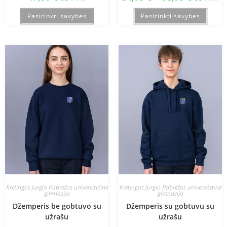
Pasirinkti savybes
Pasirinkti savybes
Kretingos Jurgio Pabrėžos universitetinė
Kretingos Jurgio Pabrėžos universitetinė
gimnazija
gimnazija
Džemperis be gobtuvo su
Džemperis su gobtuvu su
užrašu
užrašu