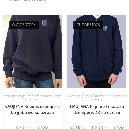
OUT OF STOCK
OUT OF STOCK
Kretingos Jurgio Pabrėžos universitetinė
Kretingos Jurgio Pabrėžos universitetinė
gimnazija
gimnazija
NAUJIENA Kilpinis džemperis
NAUJIENA Kilpinio trikotažo
be gobtuvo su užrašu
džemperis-4K su užrašu
47,00
€
54,00
€
–
68,00
€
su PVM
su PVM