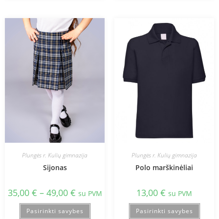
Plungės r. Kulių gimnazija
Plungės r. Kulių gimnazija
Sijonas
Polo marškinėliai
35,00
€
–
49,00
€
13,00
€
su PVM
su PVM
Pasirinkti savybes
Pasirinkti savybes