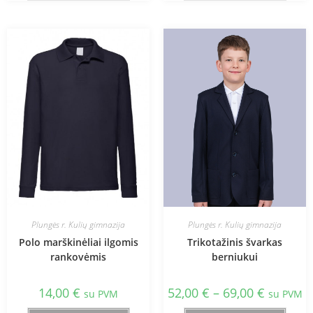
Plungės r. Kulių gimnazija
Plungės r. Kulių gimnazija
Polo marškinėliai ilgomis
Trikotažinis švarkas
rankovėmis
berniukui
14,00
€
52,00
€
–
69,00
€
su PVM
su PVM