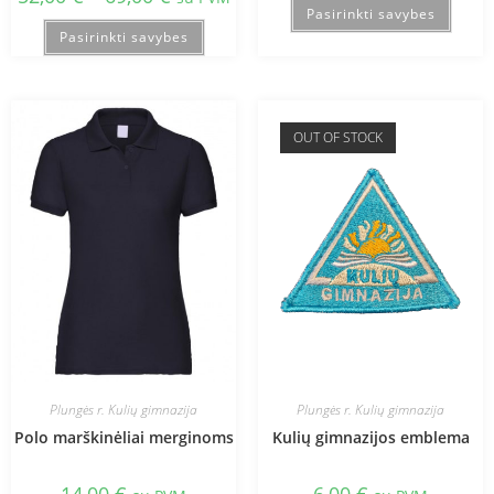
Pasirinkti savybes
Pasirinkti savybes
OUT OF STOCK
Plungės r. Kulių gimnazija
Plungės r. Kulių gimnazija
Polo marškinėliai merginoms
Kulių gimnazijos emblema