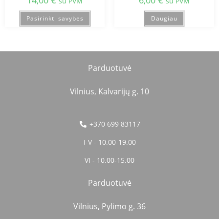
14,00
€
6,00
€
su PVM
su PVM
Pasirinkti savybes
Daugiau
Parduotuvė
Vilnius, Kalvarijų g. 10
+370 699 83117
I-V - 10.00-19.00
VI - 10.00-15.00
Parduotuvė
Vilnius, Pylimo g. 36