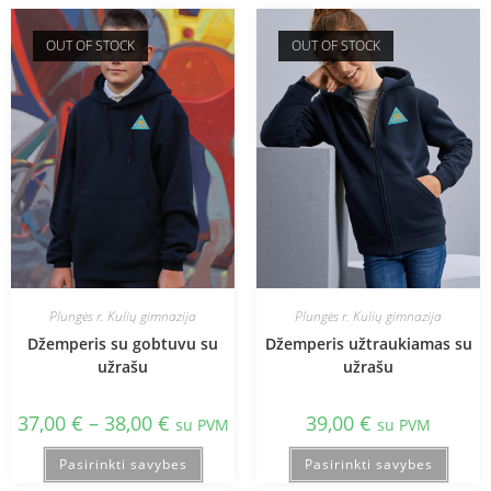
OUT OF STOCK
OUT OF STOCK
Plungės r. Kulių gimnazija
Plungės r. Kulių gimnazija
Džemperis su gobtuvu su
Džemperis užtraukiamas su
užrašu
užrašu
37,00
€
–
38,00
€
39,00
€
su PVM
su PVM
Pasirinkti savybes
Pasirinkti savybes