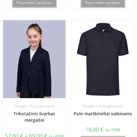
Pasirinkti savybes
Pasirinkti savybes
Plungės r. Kulių gimnazija
Plungės r. Kulių gimnazija
Trikotažinis švarkas
Polo marškinėliai vaikinams
mergaitei
14,00
€
su PVM
52,00
€
–
69,00
€
su PVM