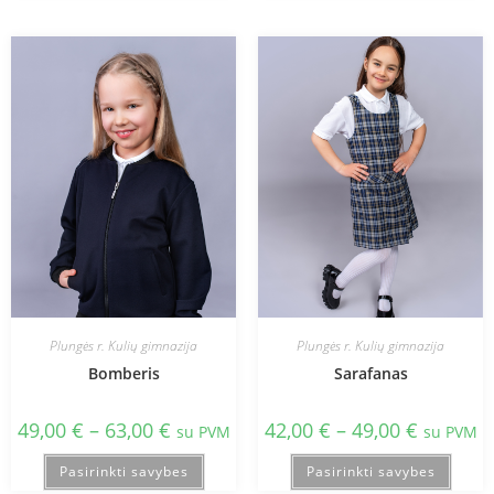
Plungės r. Kulių gimnazija
Plungės r. Kulių gimnazija
Bomberis
Sarafanas
49,00
€
–
63,00
€
42,00
€
–
49,00
€
su PVM
su PVM
Pasirinkti savybes
Pasirinkti savybes