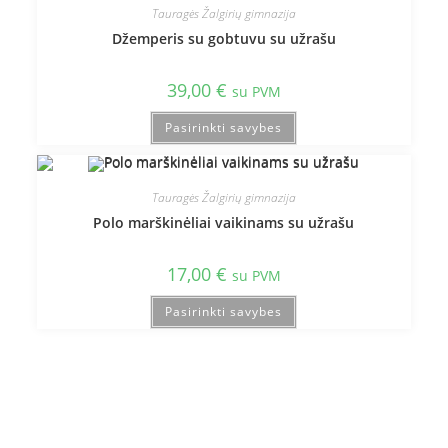
Tauragės Žalgirių gimnazija
Džemperis su gobtuvu su užrašu
39,00
€
su PVM
Pasirinkti savybes
Tauragės Žalgirių gimnazija
Polo marškinėliai vaikinams su užrašu
17,00
€
su PVM
Pasirinkti savybes