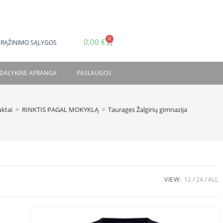
0
0,00
€
GRĄŽINIMO SĄLYGOS
DALYKINĖ APRANGA
PASLAUGOS
ktai
>
RINKTIS PAGAL MOKYKLĄ
>
Tauragės Žalgirių gimnazija
VIEW:
12
24
ALL