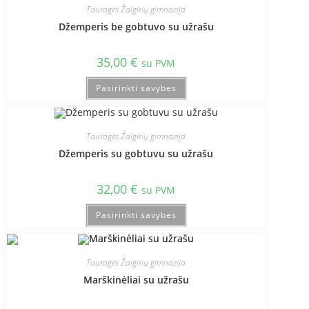
Tauragės Žalgirių gimnazija
Džemperis be gobtuvo su užrašu
35,00
€
su PVM
Pasirinkti savybes
Tauragės Žalgirių gimnazija
Džemperis su gobtuvu su užrašu
32,00
€
su PVM
Pasirinkti savybes
Tauragės Žalgirių gimnazija
Marškinėliai su užrašu