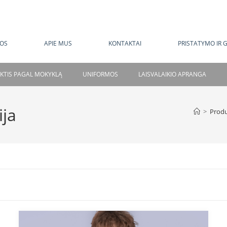
MOKAMAS PRISTATYMAS NUO 120 EUR
OS
APIE MUS
KONTAKTAI
PRISTATYMO IR 
NKTIS PAGAL MOKYKLĄ
UNIFORMOS
LAISVALAIKIO APRANGA
ija
>
Produ