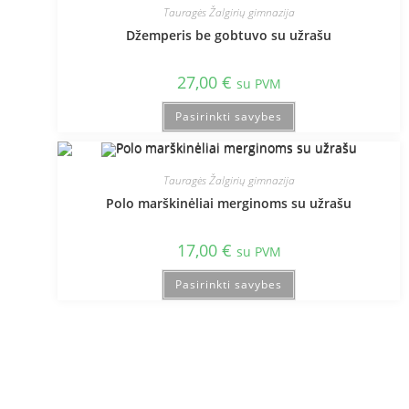
Tauragės Žalgirių gimnazija
Džemperis be gobtuvo su užrašu
27,00
€
su PVM
Pasirinkti savybes
Tauragės Žalgirių gimnazija
Polo marškinėliai merginoms su užrašu
17,00
€
su PVM
Pasirinkti savybes