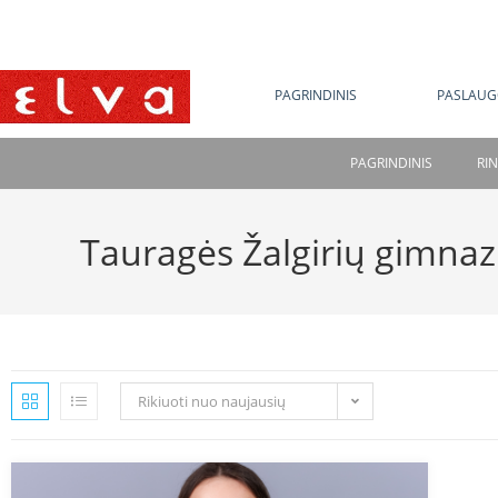
NE
PAGRINDINIS
PASLAUG
PAGRINDINIS
RI
Tauragės Žalgirių gimnaz
Rikiuoti nuo naujausių