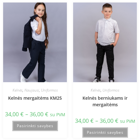
Kelnės
,
Naujausi
,
Uniformos
Kelnės
,
Uniformos
Kelnės mergaitėms KM25
Kelnės berniukams ir
mergaitėms
34,00
€
–
36,00
€
su PVM
34,00
€
–
36,00
€
su PVM
Pasirinkti savybes
Pasirinkti savybes