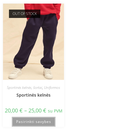
OUT OF STOCK
Sportinės kelnės, šortai
,
Uniformos
Sportinės kelnės
20,00
€
–
25,00
€
su PVM
Pasirinkti savybes