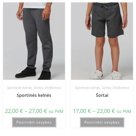
Sportinės kelnės, šortai
,
Uniformos
Sportinės kelnės, šortai
,
Uniformos
Sportinės kelnės
Šortai
22,00
€
–
27,00
€
17,00
€
–
22,00
€
su PVM
su PVM
Pasirinkti savybes
Pasirinkti savybes