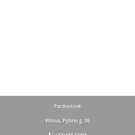
Parduotuvė
Vilnius, Pylimo g. 36
+370 655 11993