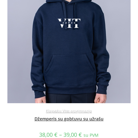
Klaipėdos Vitės progimnazija
Džemperis su gobtuvu su užrašu
38,00
€
–
39,00
€
su PVM