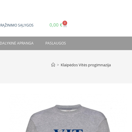
0
0,00
€
GRĄŽINIMO SĄLYGOS
DALYKINĖ APRANGA
PASLAUGOS
>
Klaipėdos Vitės progimnazija