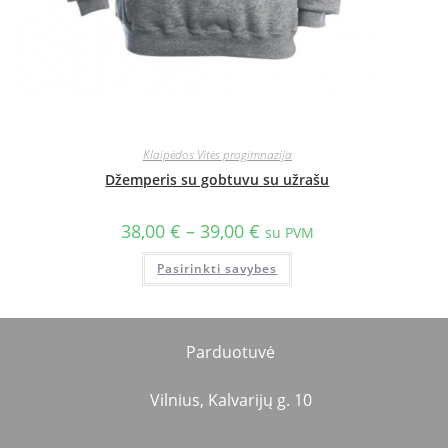
Klaipėdos Vitės progimnazija
Džemperis su gobtuvu su užrašu
38,00
€
–
39,00
€
su PVM
Pasirinkti savybes
Parduotuvė
Vilnius, Kalvarijų g. 10