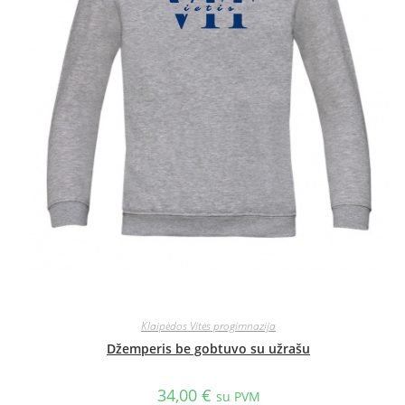
Klaipėdos Vitės progimnazija
Džemperis be gobtuvo su užrašu
34,00
€
su PVM