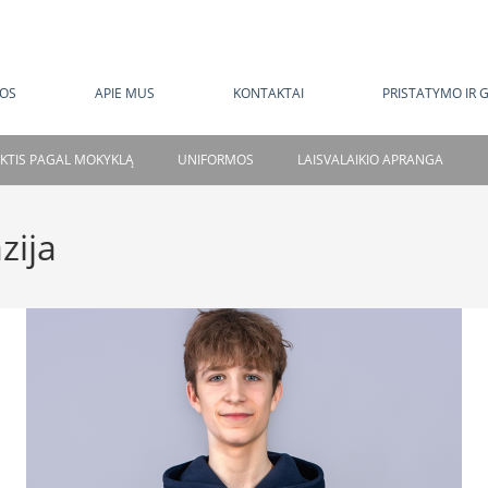
MOKAMAS PRISTATYMAS NUO 120 EUR
OS
APIE MUS
KONTAKTAI
PRISTATYMO IR 
NKTIS PAGAL MOKYKLĄ
UNIFORMOS
LAISVALAIKIO APRANGA
zija