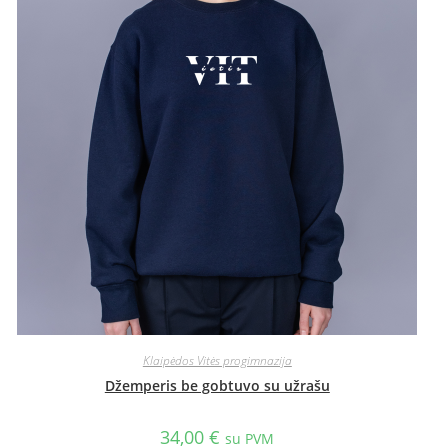
Klaipėdos Vitės progimnazija
Džemperis be gobtuvo su užrašu
34,00
€
su PVM