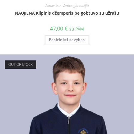
Akmenės r. Ventos gimnazija
NAUJIENA Kilpinis džemperis be gobtuvo su užrašu
47,00
€
su PVM
Pasirinkti savybes
OUT OF STOCK