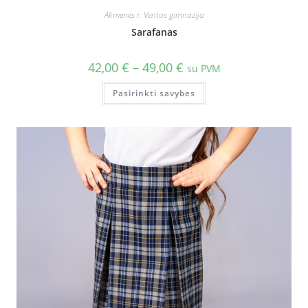
Akmenės r. Ventos gimnazija
Sarafanas
42,00
€
–
49,00
€
su PVM
Pasirinkti savybes