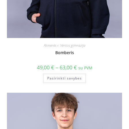
Akmenės r. Ventos gimnazija
Bomberis
49,00
€
–
63,00
€
su PVM
Pasirinkti savybes