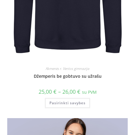
Akmenės r. Ventos gimnazija
Džemperis be gobtuvo su užrašu
25,00
€
–
26,00
€
su PVM
Pasirinkti savybes