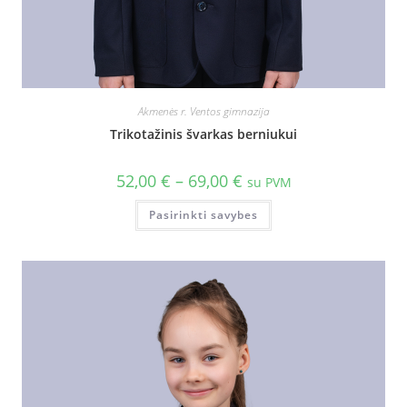
Akmenės r. Ventos gimnazija
Trikotažinis švarkas berniukui
52,00
€
–
69,00
€
su PVM
Pasirinkti savybes