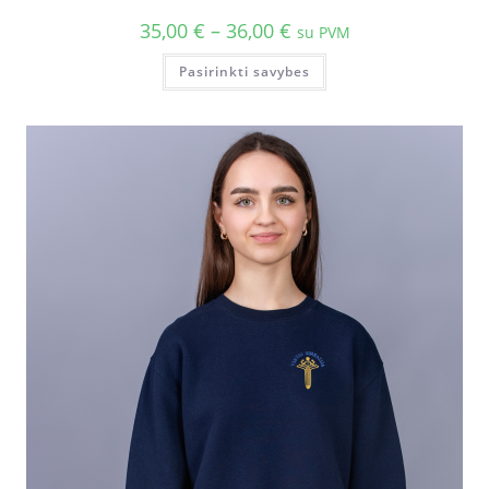
35,00
€
–
36,00
€
su PVM
Pasirinkti savybes