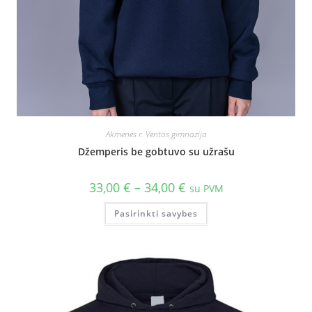
Akmenės r. Ventos gimnazija
Džemperis be gobtuvo su užrašu
33,00
€
–
34,00
€
su PVM
Pasirinkti savybes