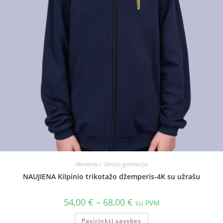
Akmenės r. Ventos gimnazija
NAUJIENA Kilpinio trikotažo džemperis-4K su užrašu
54,00
€
–
68,00
€
su PVM
Pasirinkti savybes