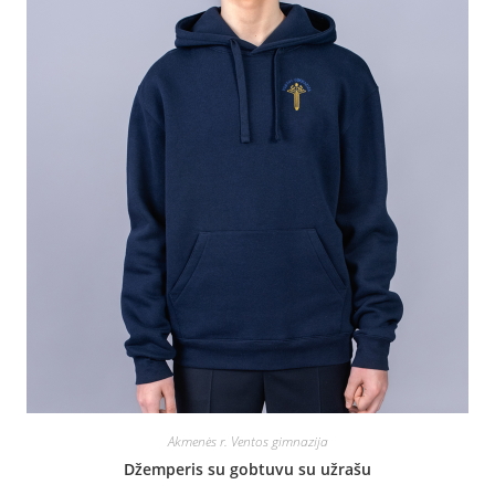
Akmenės r. Ventos gimnazija
Džemperis su gobtuvu su užrašu