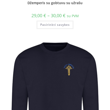
Džemperis su gobtuvu su užrašu
29,00
€
–
30,00
€
su PVM
Pasirinkti savybes