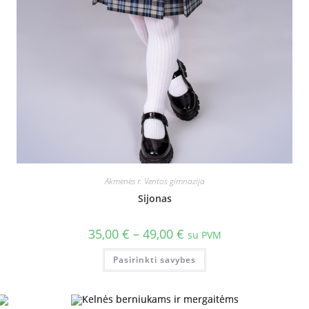
Akmenės r. Ventos gimnazija
Sijonas
35,00
€
–
49,00
€
su PVM
Pasirinkti savybes