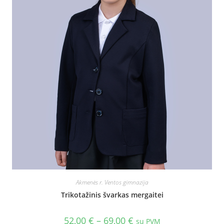
Akmenės r. Ventos gimnazija
Trikotažinis švarkas mergaitei
52,00
€
–
69,00
€
su PVM