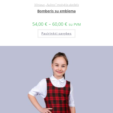
Vilniaus „Aušros" mokykla-darželis
Bomberis su emblema
54,00
€
–
60,00
€
su PVM
Pasirinkti savybes