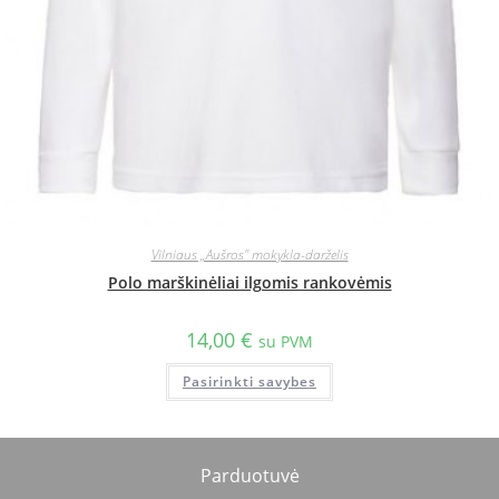
Vilniaus „Aušros" mokykla-darželis
Polo marškinėliai ilgomis rankovėmis
14,00
€
su PVM
Pasirinkti savybes
Parduotuvė