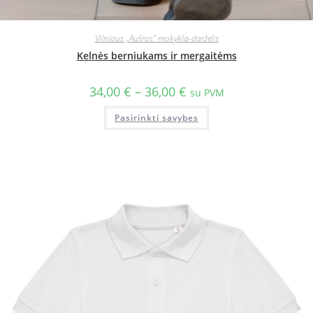
Vilniaus „Aušros" mokykla-darželis
Kelnės berniukams ir mergaitėms
34,00
€
–
36,00
€
su PVM
Pasirinkti savybes