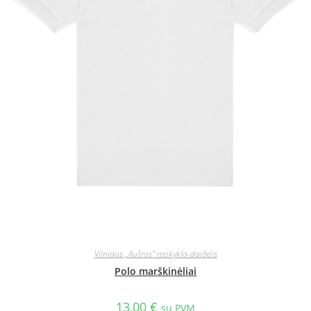
Vilniaus „Aušros" mokykla-darželis
Polo marškinėliai
13,00
€
su PVM