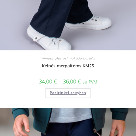
Vilniaus „Aušros" mokykla-darželis
Kelnės mergaitėms KM25
34,00
€
–
36,00
€
su PVM
Pasirinkti savybes