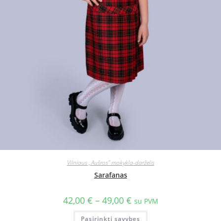
Vilniaus „Aušros" mokykla-darželis
Sarafanas
42,00
€
–
49,00
€
su PVM
Pasirinkti savybes