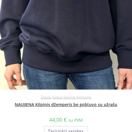
Šiauliu Juliaus Janonio gimnazija
NAUJIENA Kilpinis džemperis be gobtuvo su užrašu
44,00
€
su PVM
Pasirinkti savybes