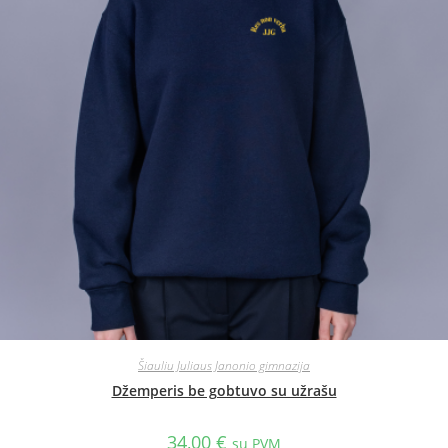
Šiauliu Juliaus Janonio gimnazija
Džemperis be gobtuvo su užrašu
34,00
€
su PVM