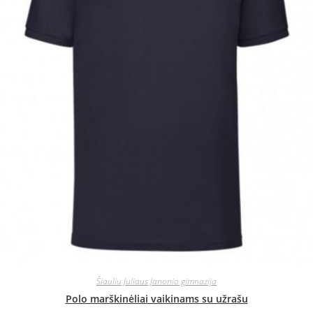
Šiauliu Juliaus Janonio gimnazija
Polo marškinėliai vaikinams su užrašu