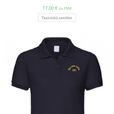
17,00
€
su PVM
Pasirinkti savybes