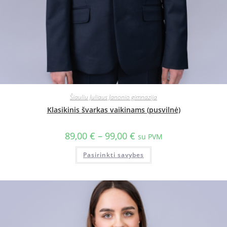
Šiauliu Juliaus Janonio gimnazija
Klasikinis švarkas vaikinams (pusvilnė)
89,00
€
–
99,00
€
su PVM
Pasirinkti savybes