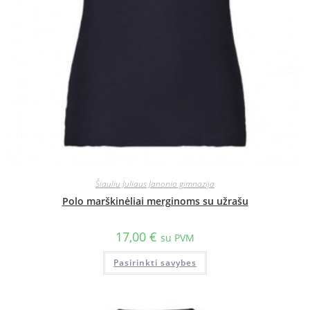
Šiauliu Juliaus Janonio gimnazija
Polo marškinėliai merginoms su užrašu
17,00
€
su PVM
Pasirinkti savybes