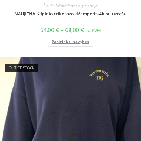
Šiauliu Juliaus Janonio gimnazija
NAUJIENA Kilpinio trikotažo džemperis-4K su užrašu
54,00
€
–
68,00
€
su PVM
Pasirinkti savybes
OUT OF STOCK