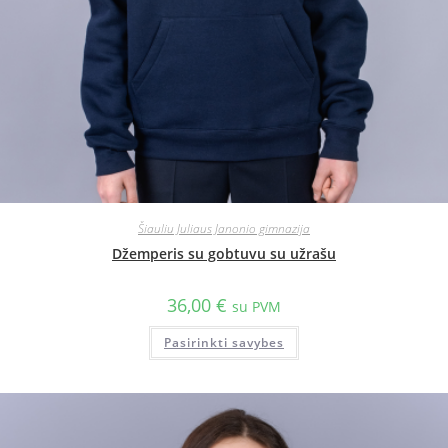
Šiauliu Juliaus Janonio gimnazija
Džemperis su gobtuvu su užrašu
36,00
€
su PVM
Pasirinkti savybes