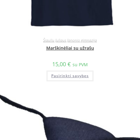
Šiauliu Juliaus Janonio gimnazija
Marškinėliai su užrašu
15,00
€
su PVM
Pasirinkti savybes