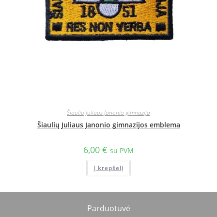
Šiauliu Juliaus Janonio gimnazija
Šiaulių Juliaus Janonio gimnazijos emblema
6,00
€
su PVM
Į krepšelį
Parduotuvė