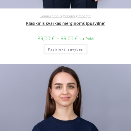
Šiauliu Juliaus Janonio gimnazija
Klasikinis švarkas merginoms (pusvilnė)
89,00
€
–
99,00
€
su PVM
Pasirinkti savybes