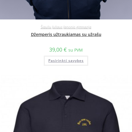
Šiauliu Juliaus Janonio gimnazija
Džemperis užtraukiamas su užrašu
39,00
€
su PVM
Pasirinkti savybes