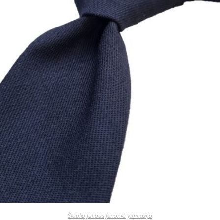
Šiauliu Juliaus Janonio gimnazija