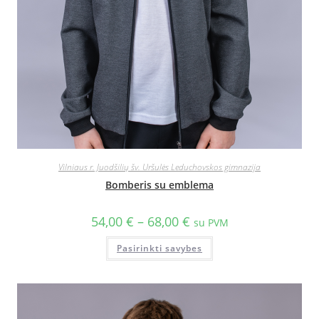
Vilniaus r. Juodšilių šv. Uršulės Leduchovskos gimnazija
Bomberis su emblema
54,00
€
–
68,00
€
su PVM
Pasirinkti savybes