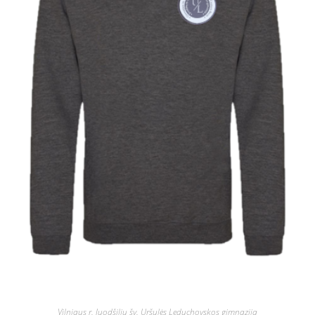
Vilniaus r. Juodšilių šv. Uršulės Leduchovskos gimnazija