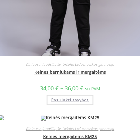
Vilniaus r. Juodšilių šv. Uršulės Leduchovskos gimnazija
Kelnės berniukams ir mergaitėms
34,00
€
–
36,00
€
su PVM
Pasirinkti savybes
Vilniaus r. Juodšilių šv. Uršulės Leduchovskos gimnazija
Kelnės mergaitėms KM25