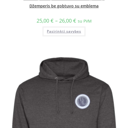
Džemperis be gobtuvo su emblema
25,00
€
–
26,00
€
su PVM
Pasirinkti savybes