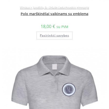
Vilniaus r. Juodšilių šv. Uršulės Leduchovskos gimnazija
Polo marškinėliai vaikinams su emblema
18,00
€
su PVM
Pasirinkti savybes