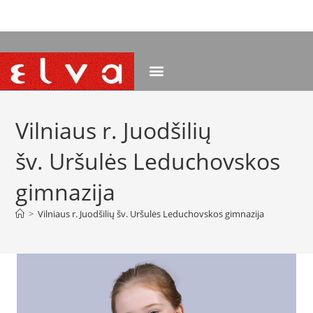
NEMOKAMAS PRISTATYMAS NUO 120 EUR
Vilniaus r. Juodšilių
šv. Uršulės Leduchovskos
gimnazija
>
Vilniaus r. Juodšilių šv. Uršulės Leduchovskos gimnazija