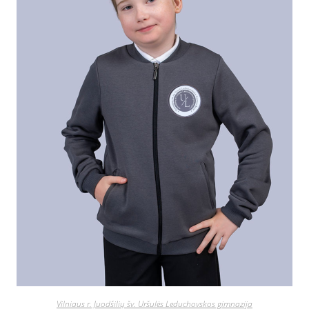
Vilniaus r. Juodšilių šv. Uršulės Leduchovskos gimnazija