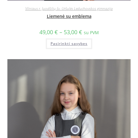
Vilniaus r. Juodšilių šv. Uršulės Leduchovskos gimnazija
Liemenė su emblema
49,00
€
–
53,00
€
su PVM
Pasirinkti savybes