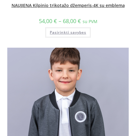
NAUJIENA Kilpinio trikotažo džemperis-4K su emblema
54,00
€
–
68,00
€
su PVM
Pasirinkti savybes