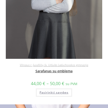
Vilniaus r. Juodšilių šv. Uršulės Leduchovskos gimnazija
Sarafanas su emblema
44,00
€
–
50,00
€
su PVM
Pasirinkti savybes