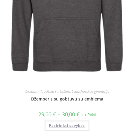
Vilniaus r. Juodšilių šv. Uršulės Leduchovskos gimnazija
Džemperis su gobtuvu su emblema
29,00
€
–
30,00
€
su PVM
Pasirinkti savybes