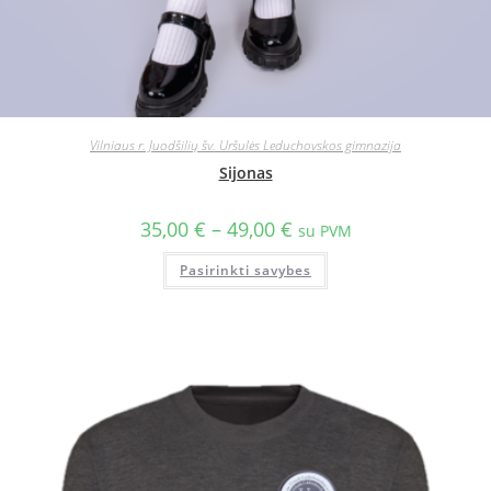
Vilniaus r. Juodšilių šv. Uršulės Leduchovskos gimnazija
Sijonas
35,00
€
–
49,00
€
su PVM
Pasirinkti savybes