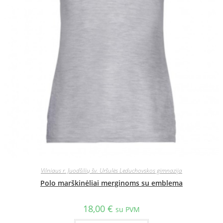
Vilniaus r. Juodšilių šv. Uršulės Leduchovskos gimnazija
Polo marškinėliai merginoms su emblema
18,00
€
su PVM