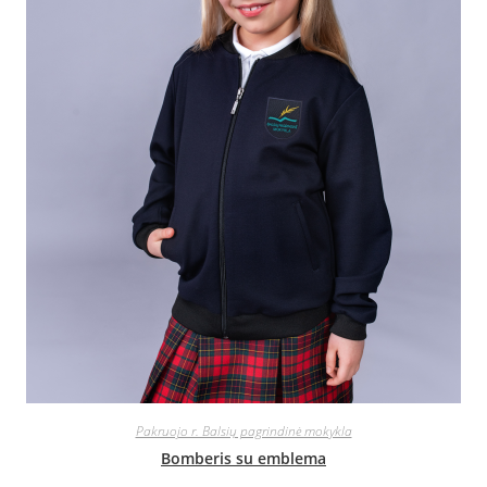
Pakruojo r. Balsių pagrindinė mokykla
Bomberis su emblema