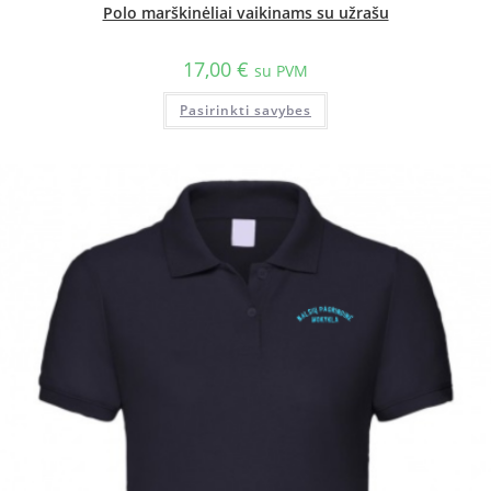
Polo marškinėliai vaikinams su užrašu
17,00
€
su PVM
Pasirinkti savybes