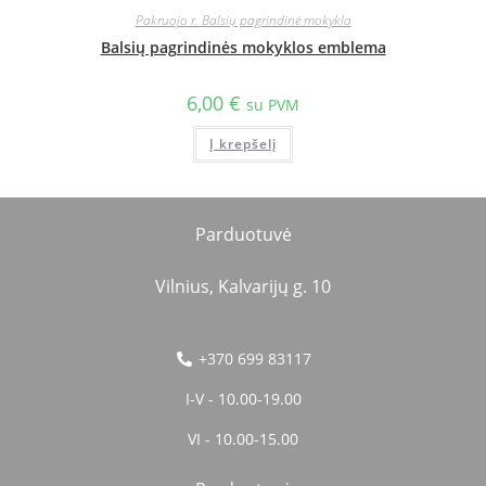
Pakruojo r. Balsių pagrindinė mokykla
Balsių pagrindinės mokyklos emblema
6,00
€
su PVM
Į krepšelį
Parduotuvė
Vilnius, Kalvarijų g. 10
+370 699 83117
I-V - 10.00-19.00
VI - 10.00-15.00