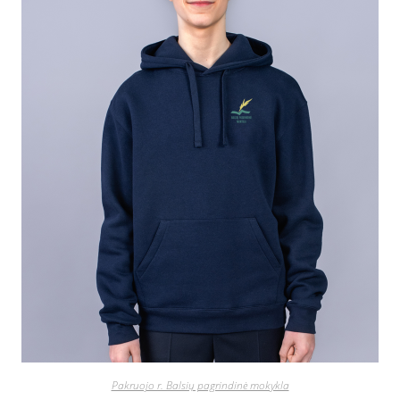
Pakruojo r. Balsių pagrindinė mokykla