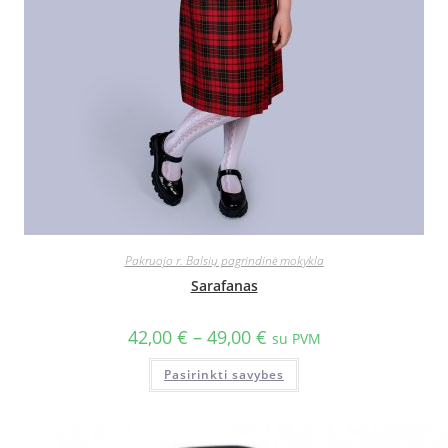
Pakruojo r. Balsių pagrindinė mokykla
Sarafanas
42,00
€
–
49,00
€
su PVM
Pasirinkti savybes