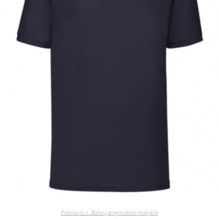
Pakruojo r. Balsių pagrindinė mokykla