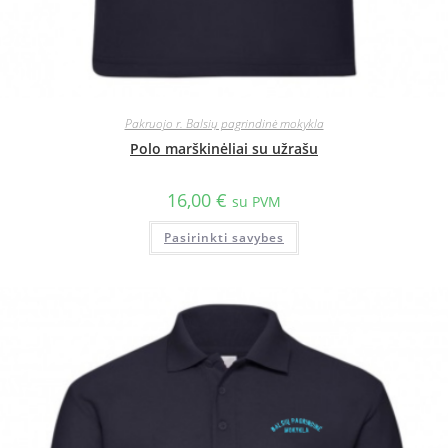
Pakruojo r. Balsių pagrindinė mokykla
Polo marškinėliai su užrašu
16,00
€
su PVM
Pasirinkti savybes