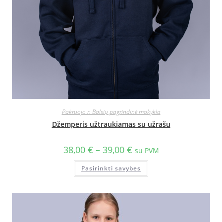
Pakruojo r. Balsių pagrindinė mokykla
Džemperis užtraukiamas su užrašu
38,00
€
–
39,00
€
su PVM
Pasirinkti savybes