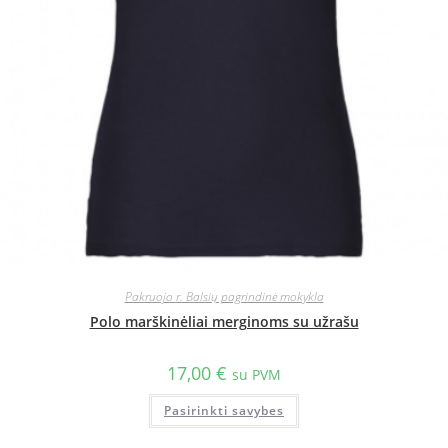
Pakruojo r. Balsių pagrindinė mokykla
Polo marškinėliai merginoms su užrašu
17,00
€
su PVM
Pasirinkti savybes