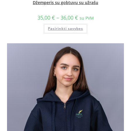
Džemperis su gobtuvu su užrašu
35,00
€
–
36,00
€
su PVM
Pasirinkti savybes