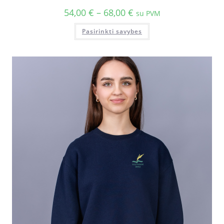
54,00
€
–
68,00
€
su PVM
Pasirinkti savybes