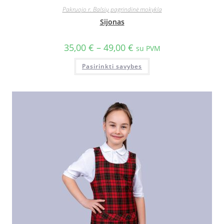
Pakruojo r. Balsių pagrindinė mokykla
Sijonas
35,00
€
–
49,00
€
su PVM
Pasirinkti savybes