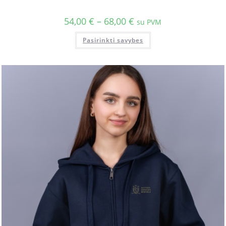
54,00
€
–
68,00
€
su PVM
Pasirinkti savybes