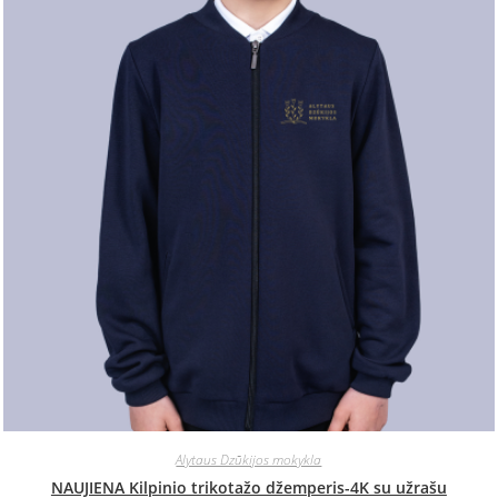
Alytaus Dzūkijos mokykla
NAUJIENA Kilpinio trikotažo džemperis-4K su užrašu