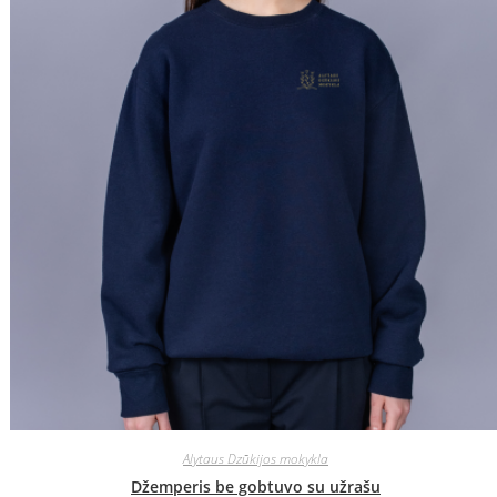
Alytaus Dzūkijos mokykla
Džemperis be gobtuvo su užrašu