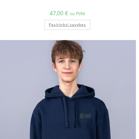
47,00
€
su PVM
Pasirinkti savybes