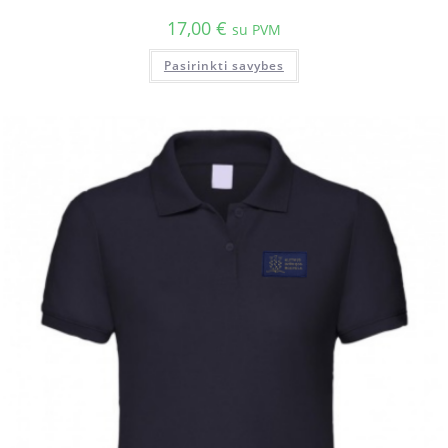
17,00
€
su PVM
Pasirinkti savybes