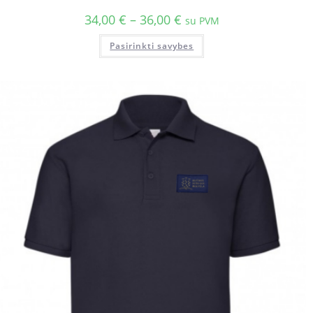
34,00
€
–
36,00
€
su PVM
Pasirinkti savybes