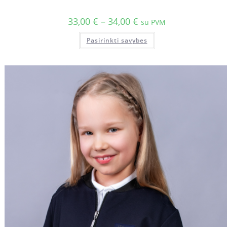
33,00
€
–
34,00
€
su PVM
Pasirinkti savybes