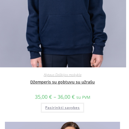
Alytaus Dzūkijos mokykla
Džemperis su gobtuvu su užrašu
35,00
€
–
36,00
€
su PVM
Pasirinkti savybes