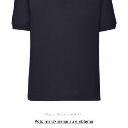
Alytaus Dzūkijos mokykla
Polo marškinėliai su emblema