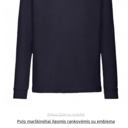
Alytaus Dzūkijos mokykla
Polo marškinėliai ilgomis rankovėmis su emblema