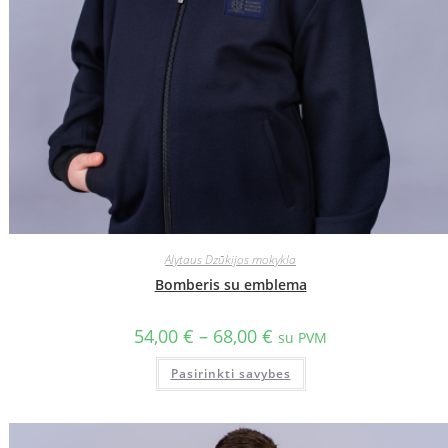
Alytaus Dzūkijos mokykla
Bomberis su emblema
54,00
€
–
68,00
€
su PVM
Pasirinkti savybes