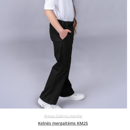
Alytaus Dzūkijos mokykla
Kelnės mergaitėms KM25