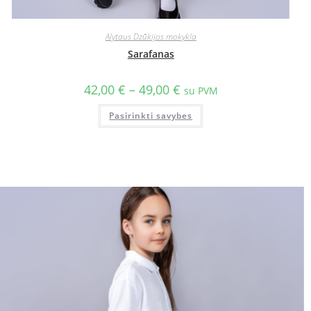
Alytaus Dzūkijos mokykla
Sarafanas
42,00
€
–
49,00
€
su PVM
Pasirinkti savybes