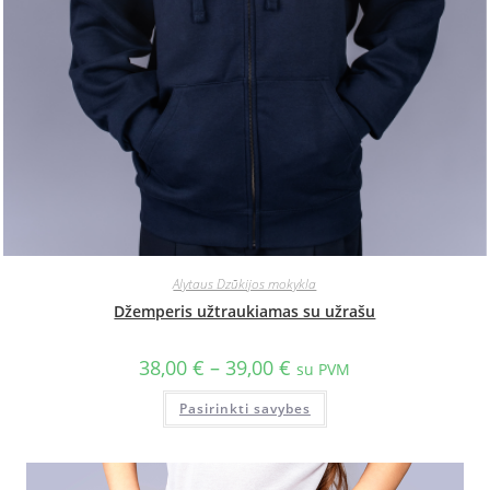
Alytaus Dzūkijos mokykla
Džemperis užtraukiamas su užrašu
38,00
€
–
39,00
€
su PVM
Pasirinkti savybes