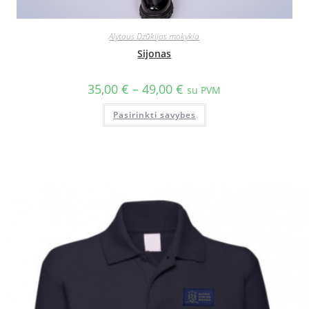
Alytaus Dzūkijos mokykla
Sijonas
35,00
€
–
49,00
€
su PVM
Pasirinkti savybes