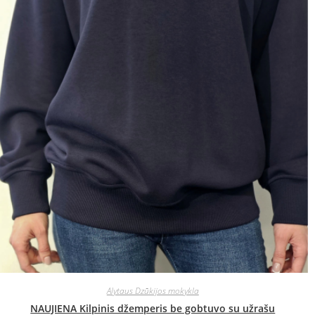
Alytaus Dzūkijos mokykla
NAUJIENA Kilpinis džemperis be gobtuvo su užrašu