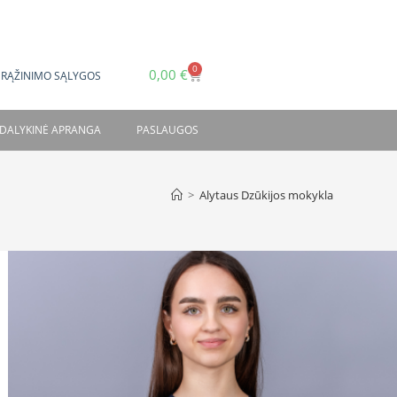
0
0,00
€
GRĄŽINIMO SĄLYGOS
DALYKINĖ APRANGA
PASLAUGOS
>
Alytaus Dzūkijos mokykla