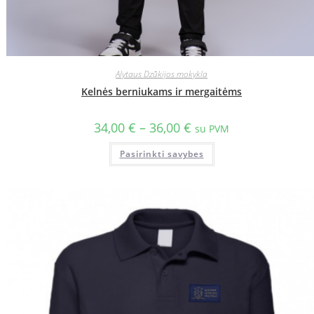
Alytaus Dzūkijos mokykla
Kelnės berniukams ir mergaitėms
34,00
€
–
36,00
€
su PVM
Pasirinkti savybes