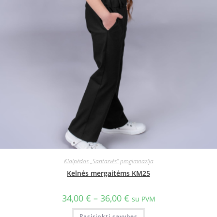
Klaipėdos „Santarvės“ progimnazija
Kelnės mergaitėms KM25
34,00
€
–
36,00
€
su PVM
Pasirinkti savybes