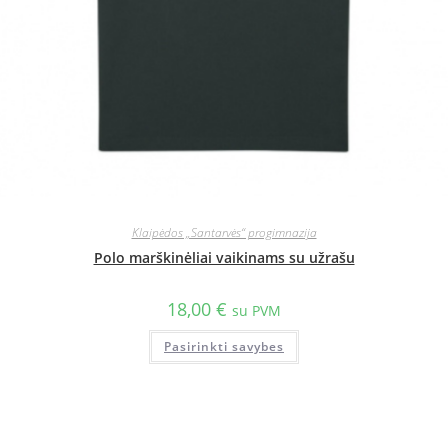
Klaipėdos „Santarvės“ progimnazija
Polo marškinėliai vaikinams su užrašu
18,00
€
su PVM
Pasirinkti savybes