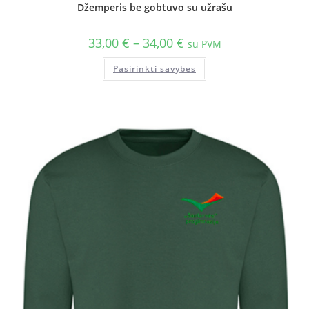
Džemperis be gobtuvo su užrašu
33,00
€
–
34,00
€
su PVM
Pasirinkti savybes