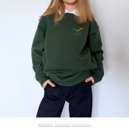
Klaipėdos „Santarvės“ progimnazija