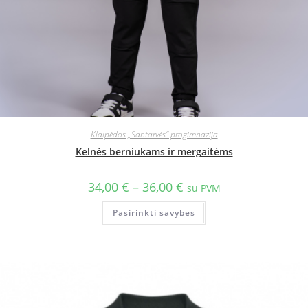
Klaipėdos „Santarvės“ progimnazija
Kelnės berniukams ir mergaitėms
34,00
€
–
36,00
€
su PVM
Pasirinkti savybes