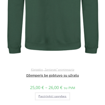
Klaipėdos „Santarvės“ progimnazija
Džemperis be gobtuvo su užrašu
25,00
€
–
26,00
€
su PVM
Pasirinkti savybes