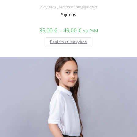
Klaipėdos „Santarvės“ progimnazija
Sijonas
35,00
€
–
49,00
€
su PVM
Pasirinkti savybes