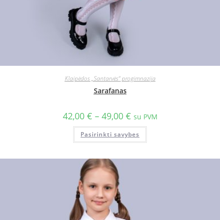
Klaipėdos „Santarvės“ progimnazija
Sarafanas
42,00
€
–
49,00
€
su PVM
Pasirinkti savybes