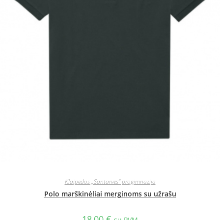
Klaipėdos „Santarvės“ progimnazija
Polo marškinėliai merginoms su užrašu
18,00
€
su PVM