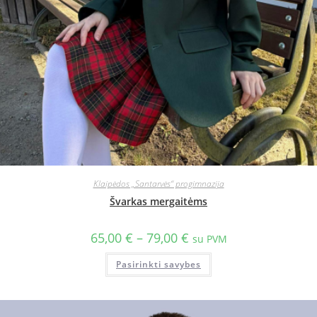
Klaipėdos „Santarvės“ progimnazija
Švarkas mergaitėms
65,00
€
–
79,00
€
su PVM
Pasirinkti savybes