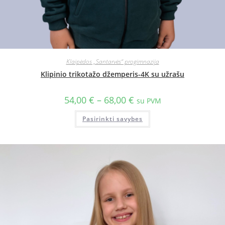
Klaipėdos „Santarvės“ progimnazija
Klipinio trikotažo džemperis-4K su užrašu
54,00
€
–
68,00
€
su PVM
Pasirinkti savybes