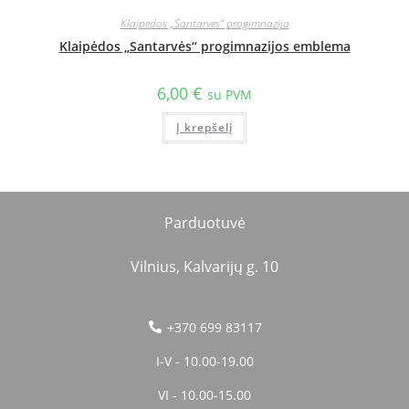
Klaipėdos „Santarvės“ progimnazija
Klaipėdos „Santarvės“ progimnazijos emblema
6,00
€
su PVM
Į krepšelį
Parduotuvė
Vilnius, Kalvarijų g. 10
+370 699 83117
I-V - 10.00-19.00
VI - 10.00-15.00