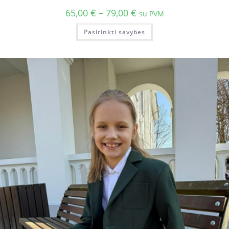
65,00
€
–
79,00
€
su PVM
Pasirinkti savybes