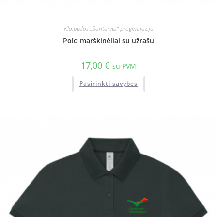
Klaipėdos „Santarvės“ progimnazija
Polo marškinėliai su užrašu
17,00
€
su PVM
Pasirinkti savybes