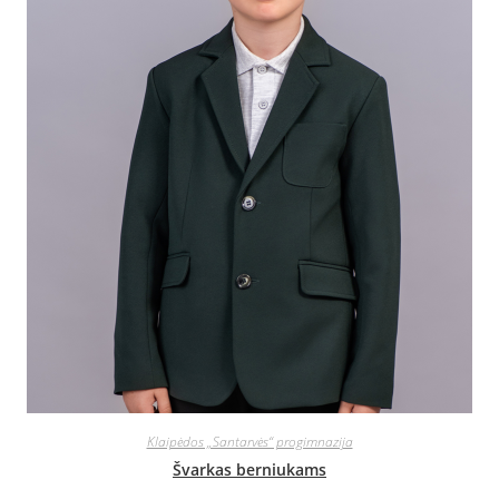
Klaipėdos „Santarvės“ progimnazija
Švarkas berniukams