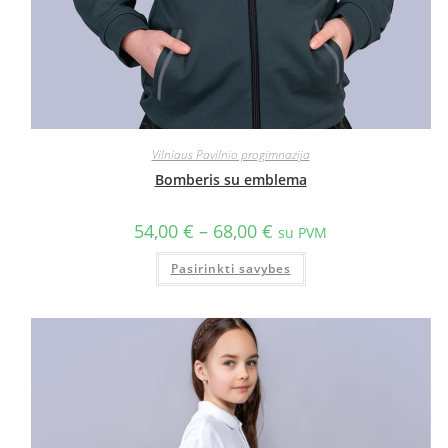
Vilniaus Pavilnio progimnazija
Bomberis su emblema
54,00
€
–
68,00
€
su PVM
Pasirinkti savybes