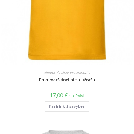
Vilniaus Pavilnio progimnazija
Polo marškinėliai su užrašu
17,00
€
su PVM
Pasirinkti savybes