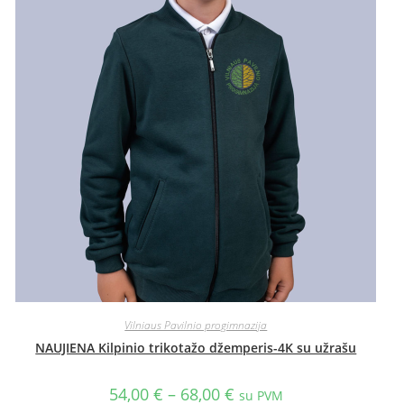
Vilniaus Pavilnio progimnazija
NAUJIENA Kilpinio trikotažo džemperis-4K su užrašu
54,00
€
–
68,00
€
su PVM