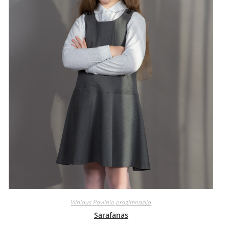
Vilniaus Pavilnio progimnazija
Sarafanas