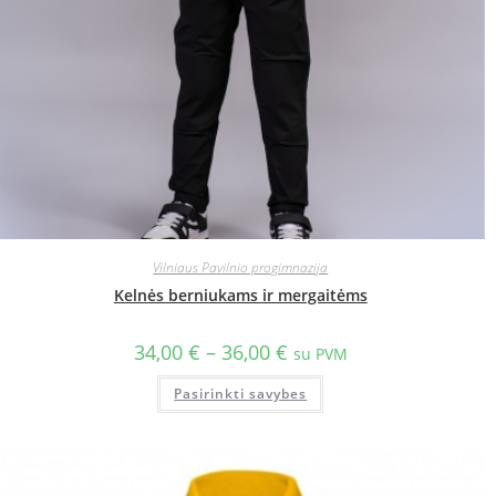
Vilniaus Pavilnio progimnazija
Kelnės berniukams ir mergaitėms
34,00
€
–
36,00
€
su PVM
Pasirinkti savybes