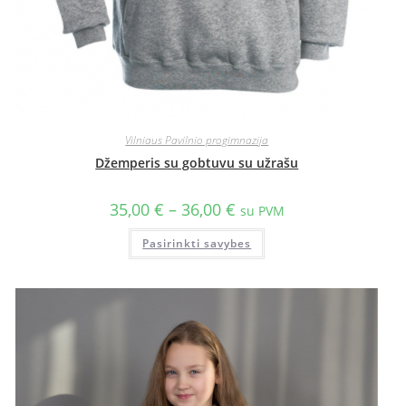
Vilniaus Pavilnio progimnazija
Džemperis su gobtuvu su užrašu
35,00
€
–
36,00
€
su PVM
Pasirinkti savybes