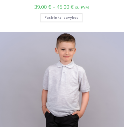
39,00
€
–
45,00
€
su PVM
Pasirinkti savybes