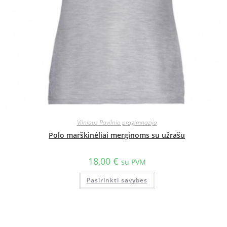
Vilniaus Pavilnio progimnazija
Polo marškinėliai merginoms su užrašu
18,00
€
su PVM
Pasirinkti savybes