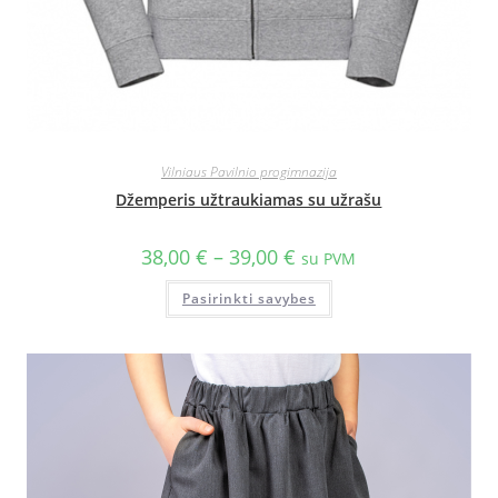
Vilniaus Pavilnio progimnazija
Džemperis užtraukiamas su užrašu
38,00
€
–
39,00
€
su PVM
Pasirinkti savybes