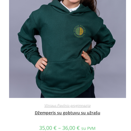
Vilniaus Pavilnio progimnazija
Džemperis su gobtuvu su užrašu
35,00
€
–
36,00
€
su PVM