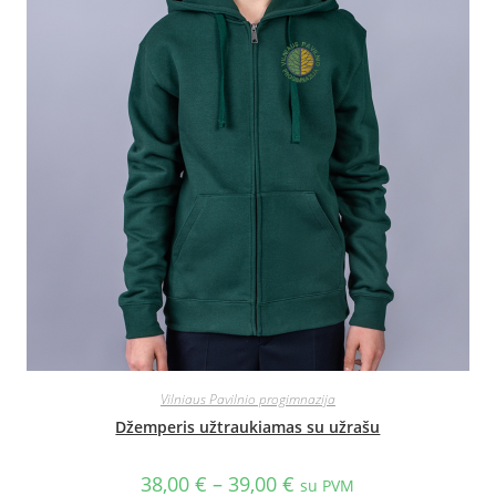
Vilniaus Pavilnio progimnazija
Džemperis užtraukiamas su užrašu
38,00
€
–
39,00
€
su PVM