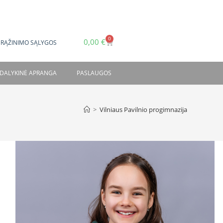
0
0,00
€
GRĄŽINIMO SĄLYGOS
DALYKINĖ APRANGA
PASLAUGOS
>
Vilniaus Pavilnio progimnazija