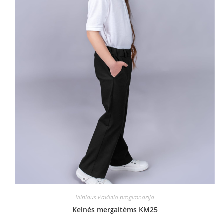
Vilniaus Pavilnio progimnazija
Kelnės mergaitėms KM25