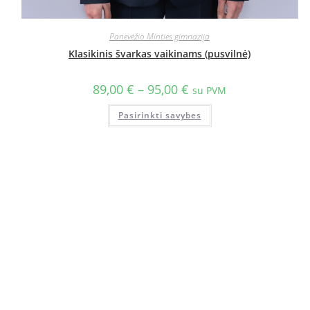
Panevėžio Minties gimnazija
Klasikinis švarkas vaikinams (pusvilnė)
89,00
€
–
95,00
€
su PVM
Pasirinkti savybes