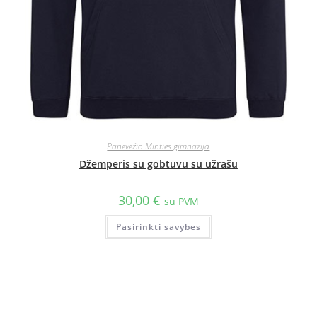
Panevėžio Minties gimnazija
Džemperis su gobtuvu su užrašu
30,00
€
su PVM
Pasirinkti savybes