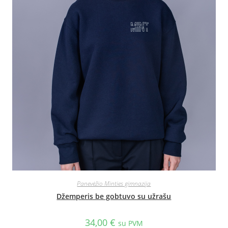
Panevėžio Minties gimnazija
Džemperis be gobtuvo su užrašu
34,00
€
su PVM