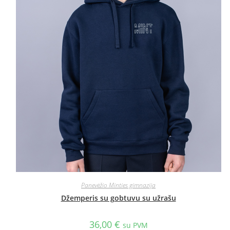
Panevėžio Minties gimnazija
Džemperis su gobtuvu su užrašu
36,00
€
su PVM