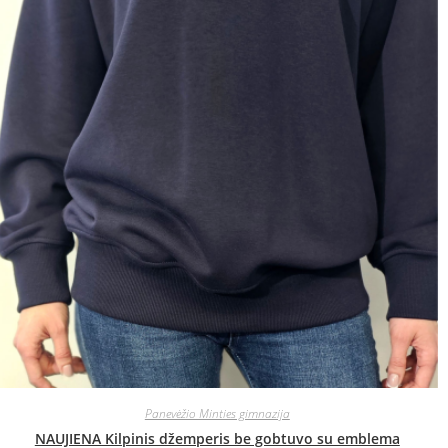
Panevėžio Minties gimnazija
NAUJIENA Kilpinis džemperis be gobtuvo su emblema