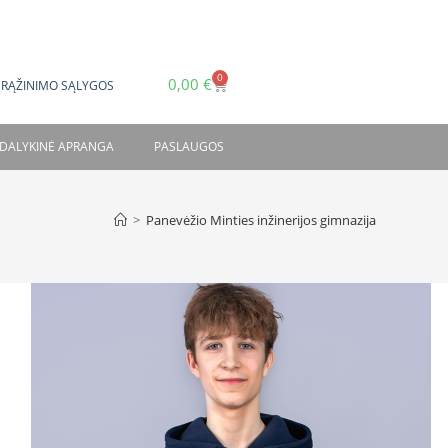
0
0,00
€
GRĄŽINIMO SĄLYGOS
DALYKINĖ APRANGA
PASLAUGOS
>
Panevėžio Minties inžinerijos gimnazija