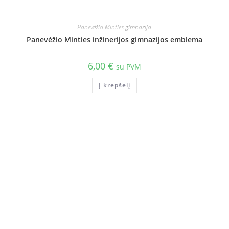
Panevėžio Minties gimnazija
Panevėžio Minties inžinerijos gimnazijos emblema
6,00
€
su PVM
Į krepšelį