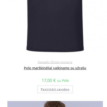
Panevėžio Minties gimnazija
Polo marškinėliai vaikinams su užrašu
17,00
€
su PVM
Pasirinkti savybes