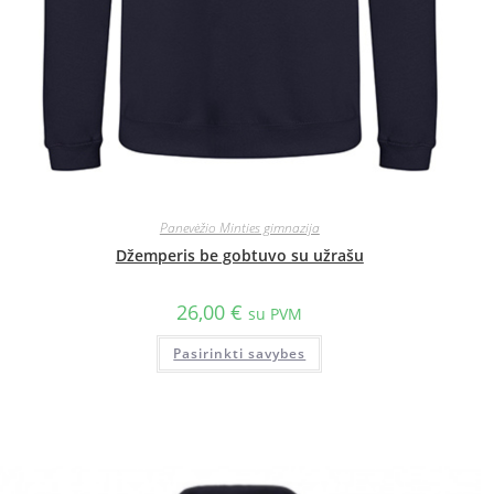
Panevėžio Minties gimnazija
Džemperis be gobtuvo su užrašu
26,00
€
su PVM
Pasirinkti savybes