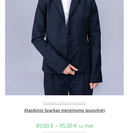
Panevėžio Minties gimnazija
Klasikinis švarkas merginoms (pusvilnė)
89,00
€
–
95,00
€
su PVM