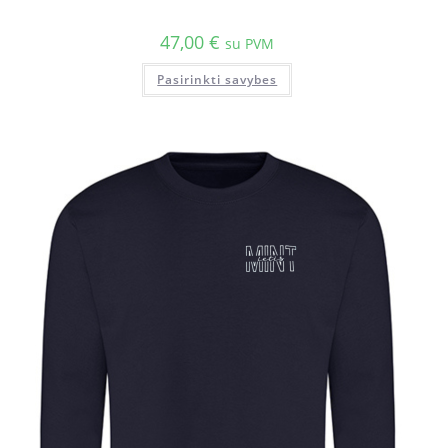
47,00
€
su PVM
Pasirinkti savybes