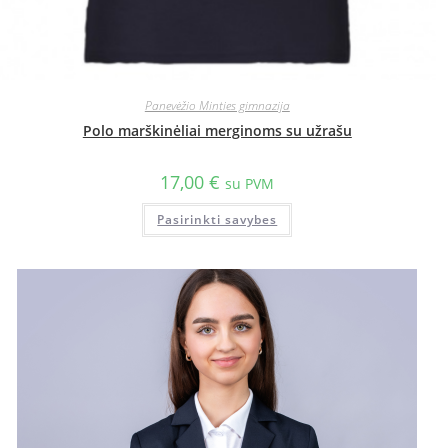
Panevėžio Minties gimnazija
Polo marškinėliai merginoms su užrašu
17,00
€
su PVM
Pasirinkti savybes