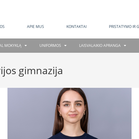
MOKAMAS PRISTATYMAS NUO 120 EUR
OS
APIE MUS
KONTAKTAI
PRISTATYMO IR 
GAL MOKYKLĄ
UNIFORMOS
LAISVALAIKIO APRANGA
ijos gimnazija