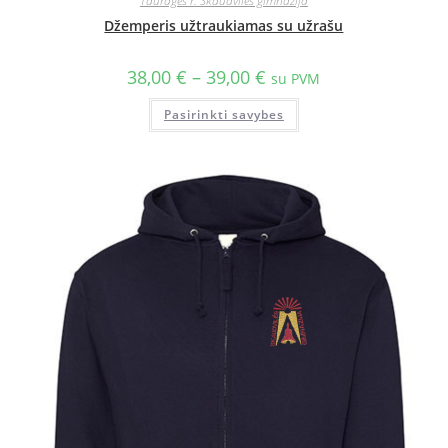
Tauragės r. Skaudvilės gimnazija
Džemperis užtraukiamas su užrašu
38,00
€
–
39,00
€
su PVM
Pasirinkti savybes