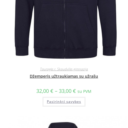
Tauragės r. Skaudvilės gimnazija
Džemperis užtraukiamas su užrašu
32,00
€
–
33,00
€
su PVM
Pasirinkti savybes