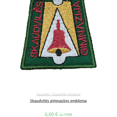
Tauragės r. Skaudvilės gimnazija
Skaudvilės gimnazijos emblema
6,00
€
su PVM