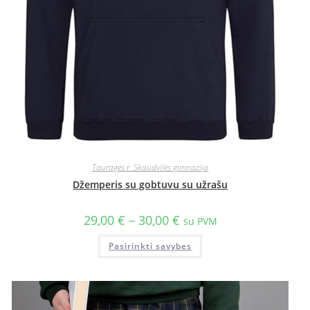
Tauragės r. Skaudvilės gimnazija
Džemperis su gobtuvu su užrašu
29,00
€
–
30,00
€
su PVM
Pasirinkti savybes