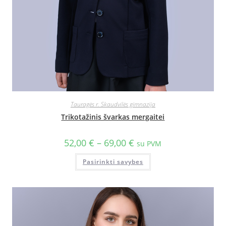
Tauragės r. Skaudvilės gimnazija
Trikotažinis švarkas mergaitei
52,00
€
–
69,00
€
su PVM
Pasirinkti savybes