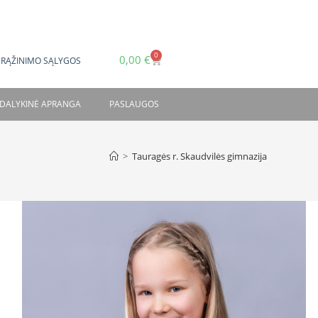
0
0,00
€
GRĄŽINIMO SĄLYGOS
DALYKINĖ APRANGA
PASLAUGOS
>
Tauragės r. Skaudvilės gimnazija