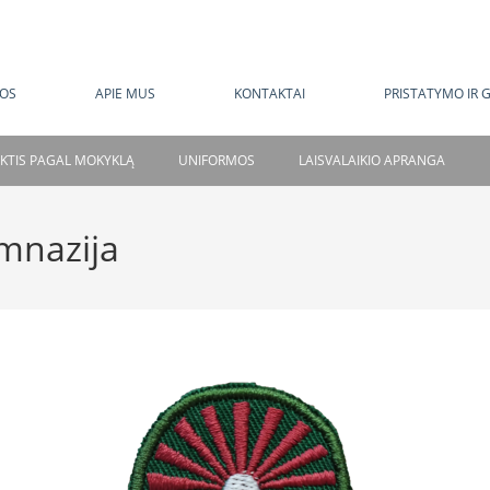
MOKAMAS PRISTATYMAS NUO 120 EUR
OS
APIE MUS
KONTAKTAI
PRISTATYMO IR 
NKTIS PAGAL MOKYKLĄ
UNIFORMOS
LAISVALAIKIO APRANGA
imnazija