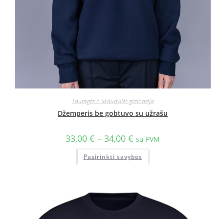
Tauragės r. Skaudvilės gimnazija
Džemperis be gobtuvo su užrašu
33,00
€
–
34,00
€
su PVM
Pasirinkti savybes