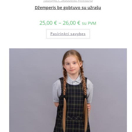
Tauragės r. Skaudvilės gimnazija
Džemperis be gobtuvo su užrašu
25,00
€
–
26,00
€
su PVM
Pasirinkti savybes