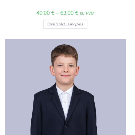
49,00
€
–
63,00
€
su PVM
Pasirinkti savybes