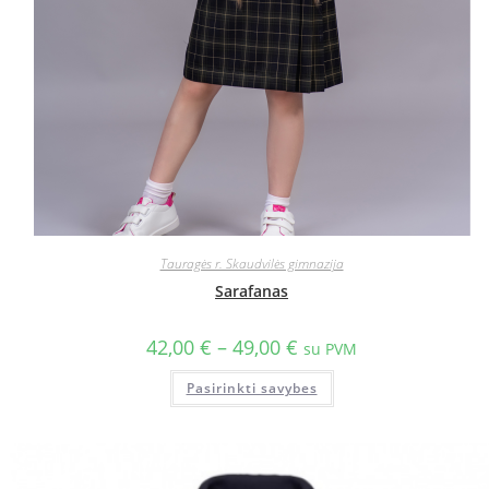
Tauragės r. Skaudvilės gimnazija
Sarafanas
42,00
€
–
49,00
€
su PVM
Pasirinkti savybes