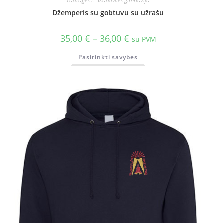
Tauragės r. Skaudvilės gimnazija
Džemperis su gobtuvu su užrašu
35,00
€
–
36,00
€
su PVM
Pasirinkti savybes