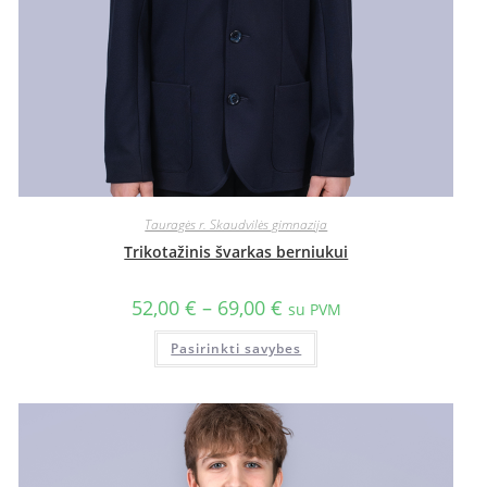
Tauragės r. Skaudvilės gimnazija
Trikotažinis švarkas berniukui
52,00
€
–
69,00
€
su PVM
Pasirinkti savybes