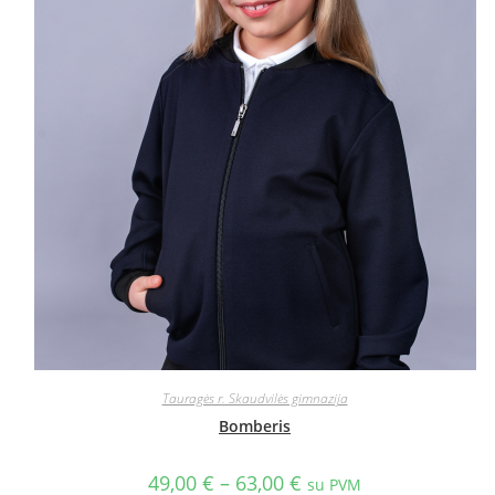
Tauragės r. Skaudvilės gimnazija
Bomberis
49,00
€
–
63,00
€
su PVM