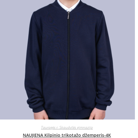
Tauragės r. Skaudvilės gimnazija
NAUJIENA Kilpinio trikotažo džemperis-4K