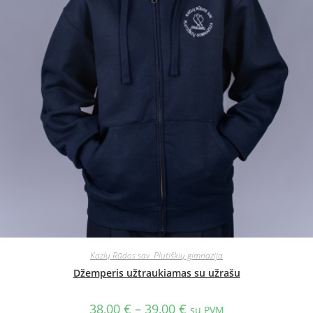
Kazlų Rūdos sav. Plutiškių gimnazija
Džemperis užtraukiamas su užrašu
38,00
€
–
39,00
€
su PVM