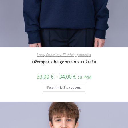
Kazlų Rūdos sav. Plutiškių gimnazija
Džemperis be gobtuvo su užrašu
33,00
€
–
34,00
€
su PVM
Pasirinkti savybes