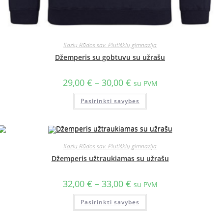
Kazlų Rūdos sav. Plutiškių gimnazija
Džemperis su gobtuvu su užrašu
29,00
€
–
30,00
€
su PVM
Pasirinkti savybes
Kazlų Rūdos sav. Plutiškių gimnazija
Džemperis užtraukiamas su užrašu
32,00
€
–
33,00
€
su PVM
Pasirinkti savybes