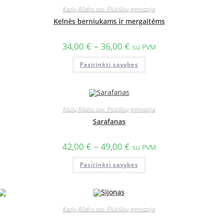
Kazlų Rūdos sav. Plutiškių gimnazija
Kelnės berniukams ir mergaitėms
34,00
€
–
36,00
€
su PVM
Pasirinkti savybes
Kazlų Rūdos sav. Plutiškių gimnazija
Sarafanas
42,00
€
–
49,00
€
su PVM
Pasirinkti savybes
Kazlų Rūdos sav. Plutiškių gimnazija