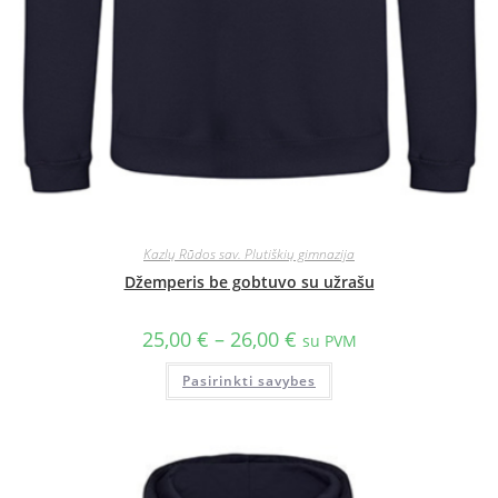
Kazlų Rūdos sav. Plutiškių gimnazija
Džemperis be gobtuvo su užrašu
25,00
€
–
26,00
€
su PVM
Pasirinkti savybes