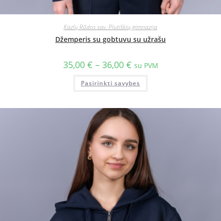
Kazlų Rūdos sav. Plutiškių gimnazija
Džemperis su gobtuvu su užrašu
35,00
€
–
36,00
€
su PVM
Pasirinkti savybes