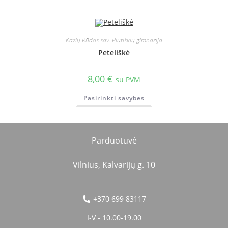
Kazlų Rūdos sav. Plutiškių gimnazija
Peteliškė
8,00
€
su PVM
Pasirinkti savybes
Parduotuvė
Vilnius, Kalvarijų g. 10
+370 699 83117
I-V - 10.00-19.00