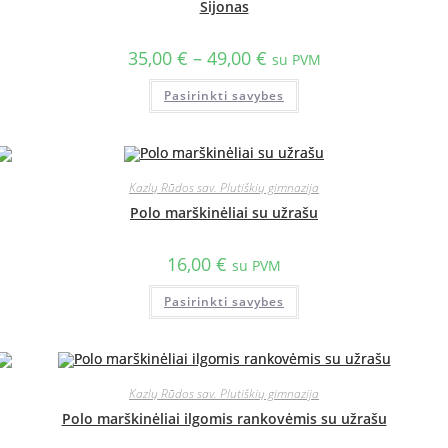
Sijonas
35,00
€
–
49,00
€
su PVM
Pasirinkti savybes
Kazlų Rūdos sav. Plutiškių gimnazija
Polo marškinėliai su užrašu
16,00
€
su PVM
Pasirinkti savybes
Kazlų Rūdos sav. Plutiškių gimnazija
Polo marškinėliai ilgomis rankovėmis su užrašu