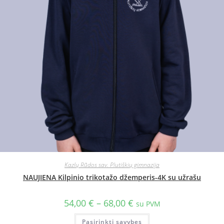
Kazlų Rūdos sav. Plutiškių gimnazija
NAUJIENA Kilpinio trikotažo džemperis-4K su užrašu
54,00
€
–
68,00
€
su PVM
Pasirinkti savybes