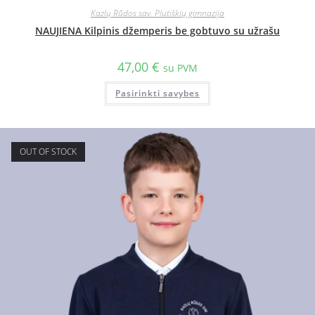
Kazlų Rūdos sav. Plutiškių gimnazija
NAUJIENA Kilpinis džemperis be gobtuvo su užrašu
47,00
€
su PVM
Pasirinkti savybes
OUT OF STOCK