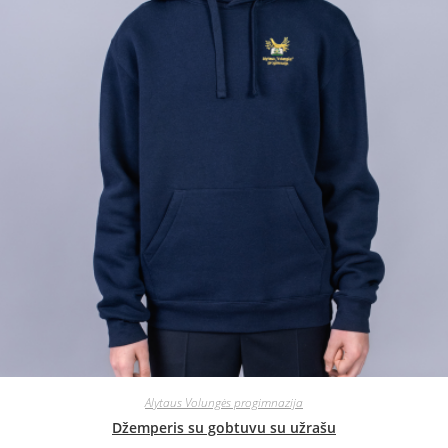
Alytaus Volungės progimnazija
Džemperis su gobtuvu su užrašu