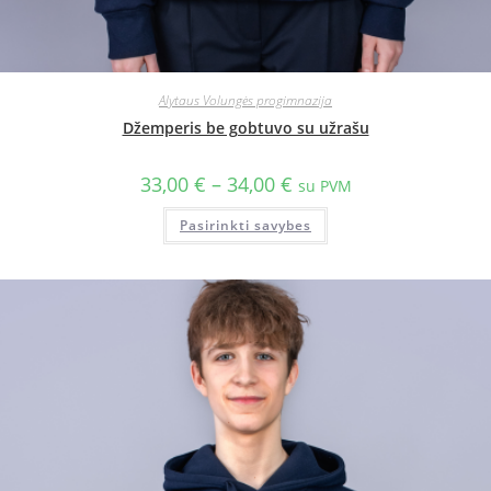
Alytaus Volungės progimnazija
Džemperis be gobtuvo su užrašu
33,00
€
–
34,00
€
su PVM
Pasirinkti savybes