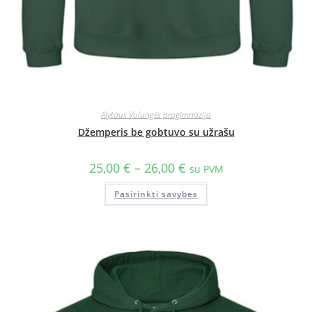
Alytaus Volungės progimnazija
Džemperis be gobtuvo su užrašu
25,00
€
–
26,00
€
su PVM
Pasirinkti savybes