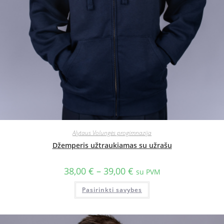
Alytaus Volungės progimnazija
Džemperis užtraukiamas su užrašu
38,00
€
–
39,00
€
su PVM
Pasirinkti savybes