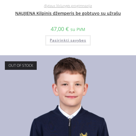
Alytaus Volungės progimnazija
NAUJIENA Kilpinis džemperis be gobtuvo su užrašu
47,00
€
su PVM
Pasirinkti savybes
OUT OF STOCK