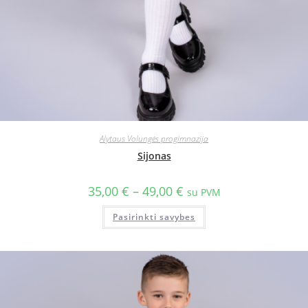
Alytaus Volungės progimnazija
Sijonas
35,00
€
–
49,00
€
su PVM
Pasirinkti savybes