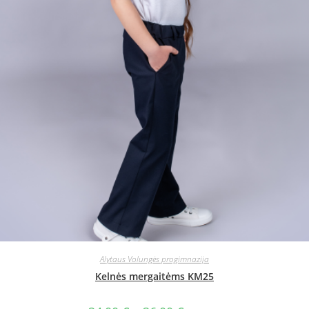
Alytaus Volungės progimnazija
Kelnės mergaitėms KM25