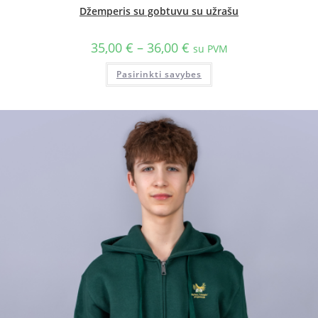
Džemperis su gobtuvu su užrašu
35,00
€
–
36,00
€
su PVM
Pasirinkti savybes