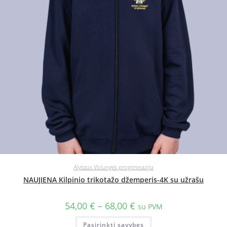
Alytaus Volungės progimnazija
NAUJIENA Kilpinio trikotažo džemperis-4K su užrašu
54,00
€
–
68,00
€
su PVM
Pasirinkti savybes