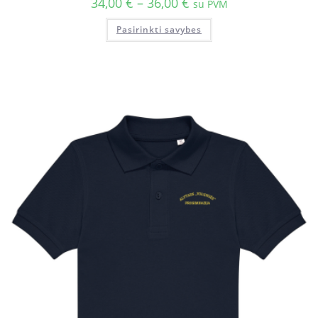
34,00
€
–
36,00
€
su PVM
Pasirinkti savybes