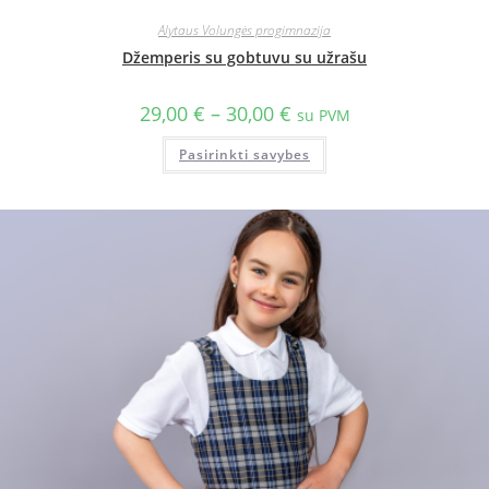
Alytaus Volungės progimnazija
Džemperis su gobtuvu su užrašu
29,00
€
–
30,00
€
su PVM
Pasirinkti savybes