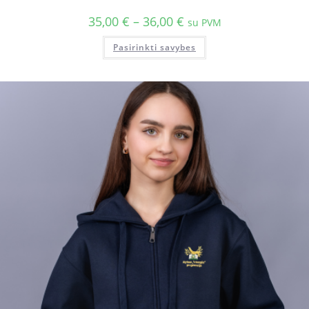
35,00
€
–
36,00
€
su PVM
Pasirinkti savybes