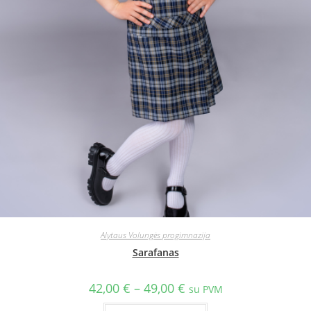
Alytaus Volungės progimnazija
Sarafanas
42,00
€
–
49,00
€
su PVM