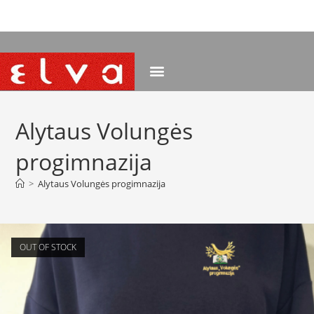
NEMOKAMAS PRISTATYMAS NUO 120 EUR
Alytaus Volungės
progimnazija
>
Alytaus Volungės progimnazija
OUT OF STOCK