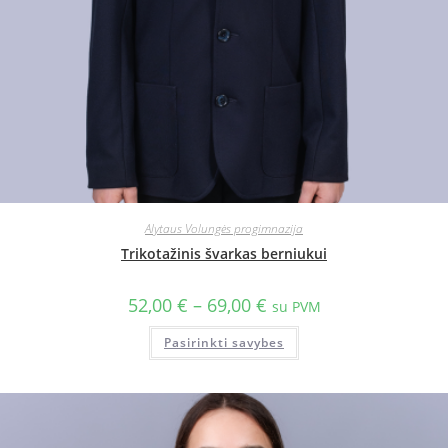
Alytaus Volungės progimnazija
Trikotažinis švarkas berniukui
52,00
€
–
69,00
€
su PVM
Pasirinkti savybes