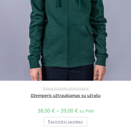
Alytaus Volungės progimnazija
Džemperis užtraukiamas su užrašu
38,00
€
–
39,00
€
su PVM
Pasirinkti savybes