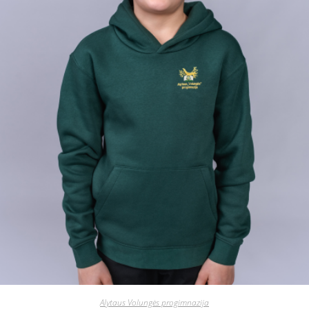
Alytaus Volungės progimnazija