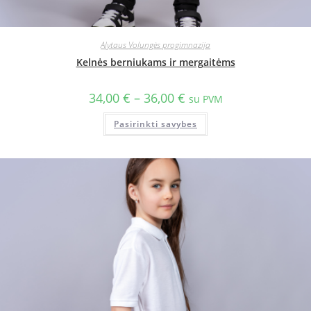
Alytaus Volungės progimnazija
Kelnės berniukams ir mergaitėms
34,00
€
–
36,00
€
su PVM
Pasirinkti savybes