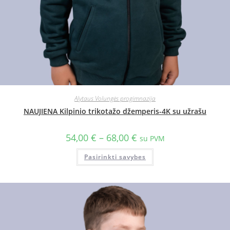
Alytaus Volungės progimnazija
NAUJIENA Kilpinio trikotažo džemperis-4K su užrašu
54,00
€
–
68,00
€
su PVM
Pasirinkti savybes