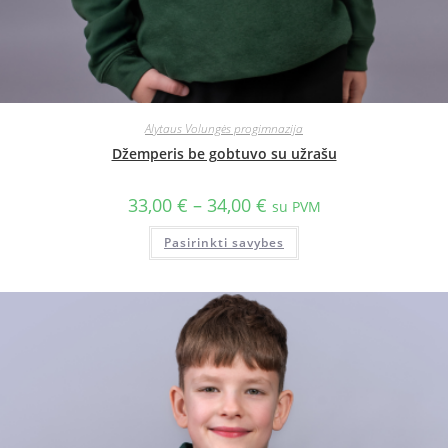
Alytaus Volungės progimnazija
Džemperis be gobtuvo su užrašu
33,00
€
–
34,00
€
su PVM
Pasirinkti savybes