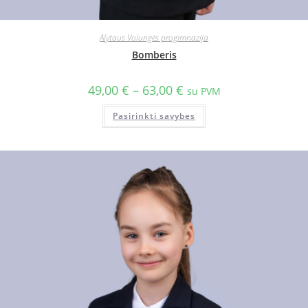
Alytaus Volungės progimnazija
Bomberis
49,00
€
–
63,00
€
su PVM
Pasirinkti savybes