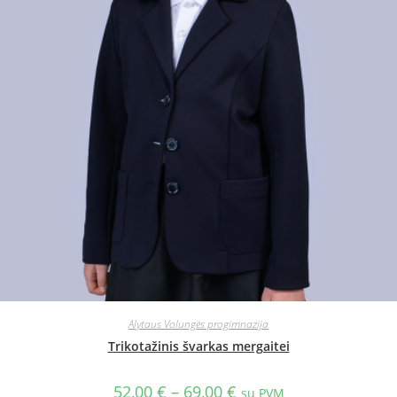
Alytaus Volungės progimnazija
Trikotažinis švarkas mergaitei
52,00
€
–
69,00
€
su PVM