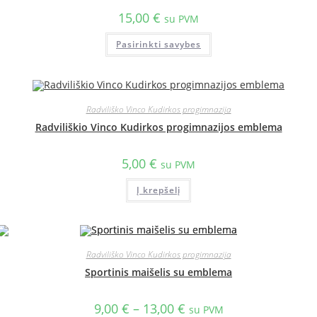
15,00
€
su PVM
Pasirinkti savybes
Radviliško Vinco Kudirkos progimnazija
Radviliškio Vinco Kudirkos progimnazijos emblema
5,00
€
su PVM
Į krepšelį
Radviliško Vinco Kudirkos progimnazija
Sportinis maišelis su emblema
9,00
€
–
13,00
€
su PVM