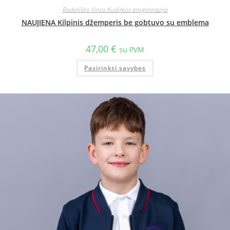
Radviliško Vinco Kudirkos progimnazija
NAUJIENA Kilpinis džemperis be gobtuvo su emblema
47,00
€
su PVM
Pasirinkti savybes