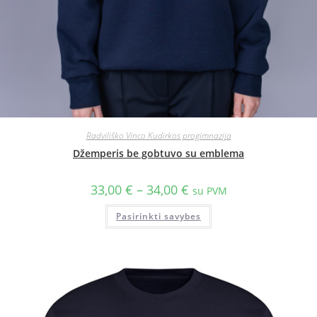
Radviliško Vinco Kudirkos progimnazija
Džemperis be gobtuvo su emblema
33,00
€
–
34,00
€
su PVM
Pasirinkti savybes