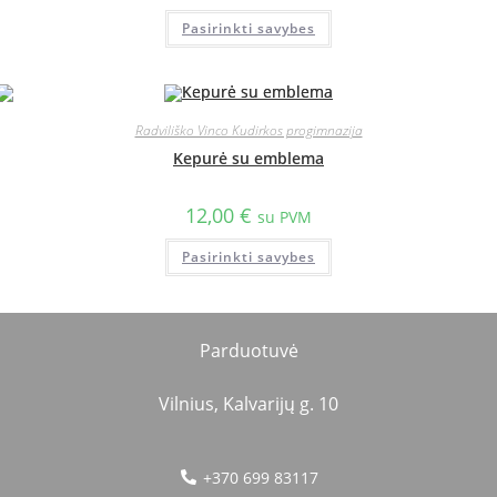
Pasirinkti savybes
Radviliško Vinco Kudirkos progimnazija
Kepurė su emblema
12,00
€
su PVM
Pasirinkti savybes
Parduotuvė
Vilnius, Kalvarijų g. 10
+370 699 83117