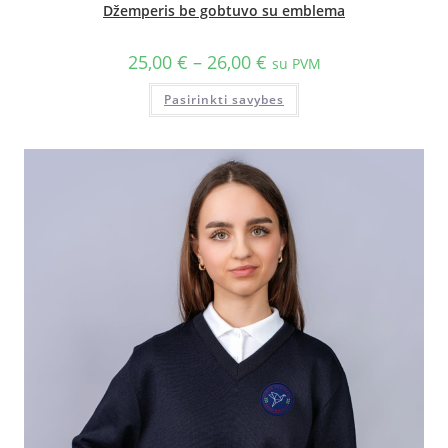
Džemperis be gobtuvo su emblema
25,00
€
–
26,00
€
su PVM
Pasirinkti savybes