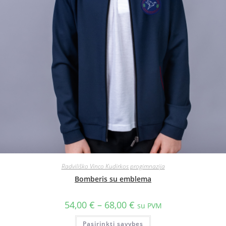
Radviliško Vinco Kudirkos progimnazija
Bomberis su emblema
54,00
€
–
68,00
€
su PVM
Pasirinkti savybes