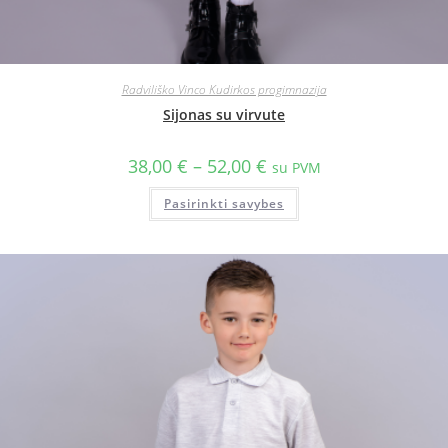
Radviliško Vinco Kudirkos progimnazija
Sijonas su virvute
38,00
€
–
52,00
€
su PVM
Pasirinkti savybes