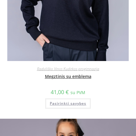
Radviliško Vinco Kudirkos progimnazija
Megztinis su emblema
41,00
€
su PVM
Pasirinkti savybes