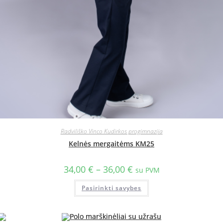
Radviliško Vinco Kudirkos progimnazija
Kelnės mergaitėms KM25
34,00
€
–
36,00
€
su PVM
Pasirinkti savybes