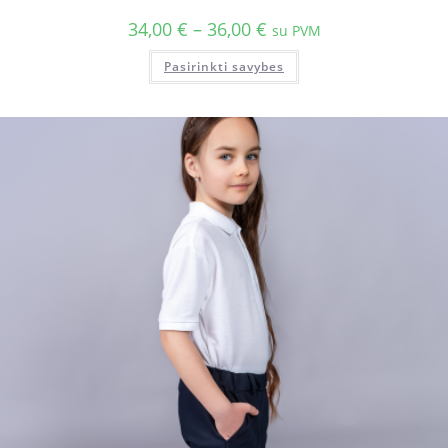
34,00
€
–
36,00
€
su PVM
Pasirinkti savybes