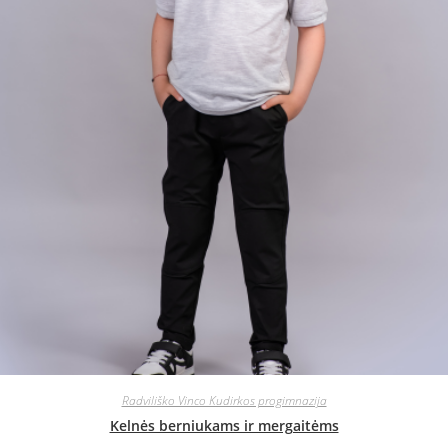
Radviliško Vinco Kudirkos progimnazija
Kelnės berniukams ir mergaitėms