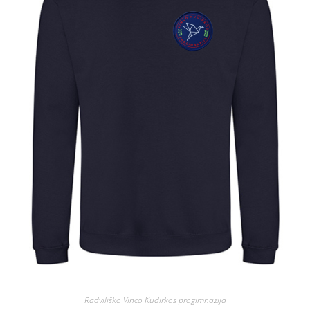
Radviliško Vinco Kudirkos progimnazija