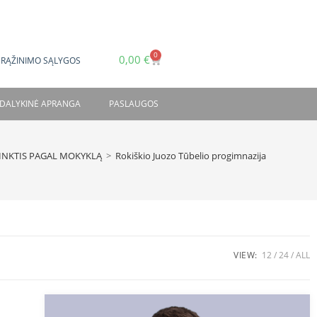
0
0,00
€
GRĄŽINIMO SĄLYGOS
DALYKINĖ APRANGA
PASLAUGOS
INKTIS PAGAL MOKYKLĄ
>
Rokiškio Juozo Tūbelio progimnazija
VIEW:
12
24
ALL