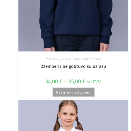
Rokiškio Juozo Tūbelio progimnazija
Džemperis be gobtuvo su užrašu
34,00
€
–
35,00
€
su PVM
Pasirinkti savybes