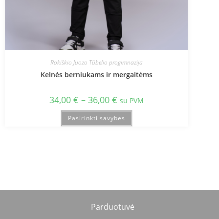
Rokiškio Juozo Tūbelio progimnazija
Kelnės berniukams ir mergaitėms
34,00
€
–
36,00
€
su PVM
Pasirinkti savybes
Parduotuvė