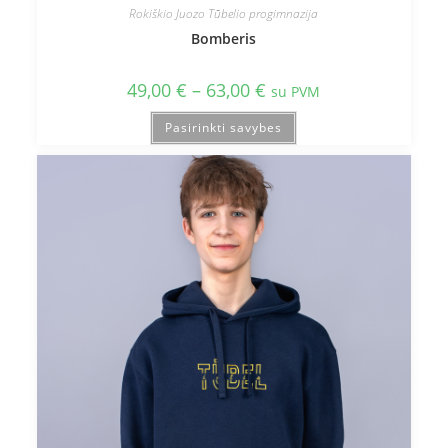
Rokiškio Juozo Tūbelio progimnazija
Bomberis
49,00
€
–
63,00
€
su PVM
Pasirinkti savybes