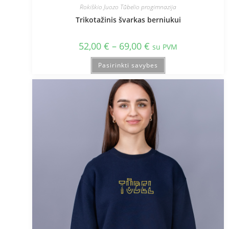
Rokiškio Juozo Tūbelio progimnazija
Trikotažinis švarkas berniukui
52,00
€
–
69,00
€
su PVM
Pasirinkti savybes