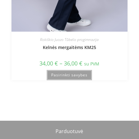
Rokiškio Juozo Tūbelio progimnazija
Kelnės mergaitėms KM25
34,00
€
–
36,00
€
su PVM
Pasirinkti savybes
Parduotuvė