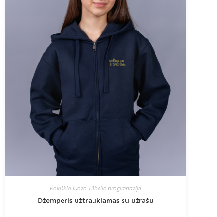
Rokiškio Juozo Tūbelio progimnazija
Džemperis užtraukiamas su užrašu