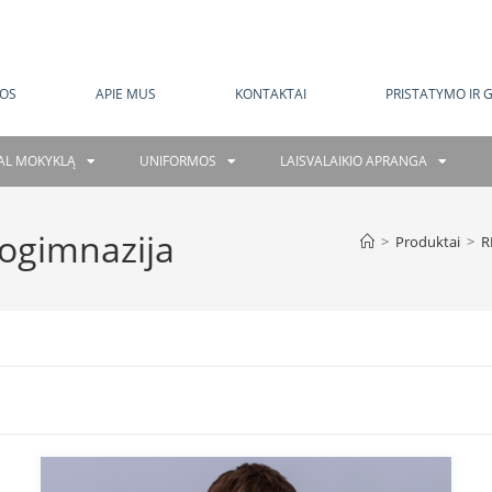
MOKAMAS PRISTATYMAS NUO 120 EUR
OS
APIE MUS
KONTAKTAI
PRISTATYMO IR 
GAL MOKYKLĄ
UNIFORMOS
LAISVALAIKIO APRANGA
rogimnazija
>
Produktai
>
R