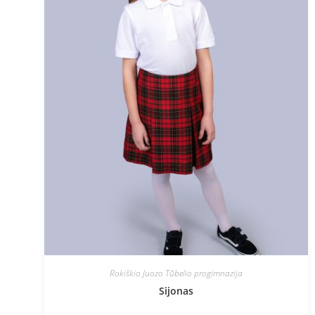
Rokiškio Juozo Tūbelio progimnazija
Sijonas