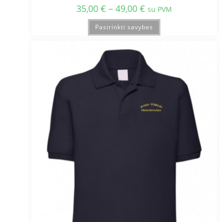
35,00
€
–
49,00
€
su PVM
Pasirinkti savybes