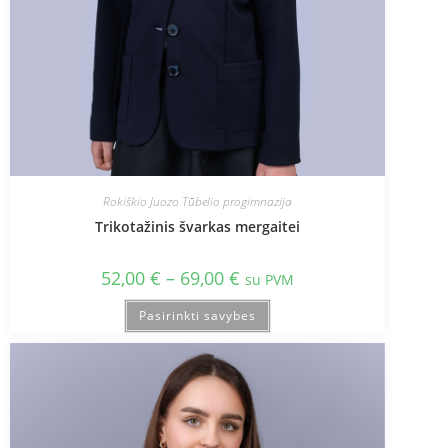
Rokiškio Juozo Tūbelio progimnazija
Trikotažinis švarkas mergaitei
52,00
€
–
69,00
€
su PVM
Pasirinkti savybes