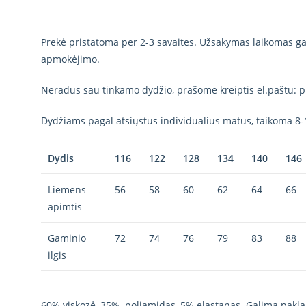
Prekė pristatoma per 2-3 savaites. Užsakymas laikomas gal
apmokėjimo.
Neradus sau tinkamo dydžio, prašome kreiptis el.paštu: p
Dydžiams pagal atsiųstus individualius matus, taikoma 8-
Dydis
116
122
128
134
140
146
Liemens
56
58
60
62
64
66
apimtis
Gaminio
72
74
76
79
83
88
ilgis
60% viskozė, 35% poliamidas, 5% elastanas. Galima pakla