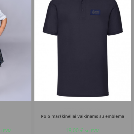
la
Alytaus Dzūkijos mokykla
Polo marškinėliai vaikinams su emblema
18,00
€
u PVM
su PVM