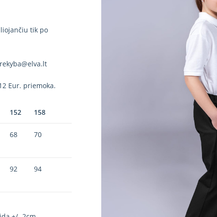
iojančiu tik po
rekyba@elva.lt
12 Eur. priemoka.
152
158
68
70
92
94
ida +/- 2cm