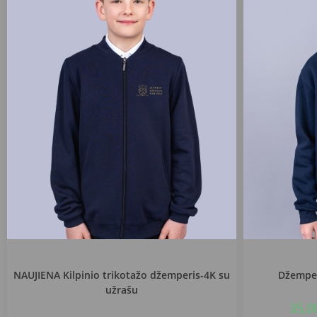
Alytaus Dzūkijos mokykla
A
NAUJIENA Kilpinio trikotažo džemperis-4K su
Džemper
užrašu
35,0