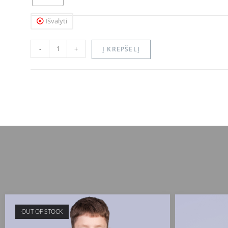
Išvalyti
-
+
Į KREPŠELĮ
OUT OF STOCK