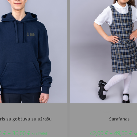
lytaus Dzūkijos mokykla
Alytaus Dzūkijos mokyk
is su gobtuvu su užrašu
Sarafanas
0
€
–
36,00
€
42,00
€
–
49,00
€
su PVM
s