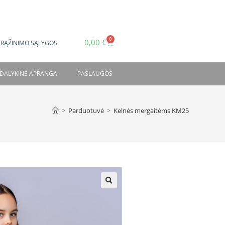
0
0,00
€
GRĄŽINIMO SĄLYGOS
DALYKINĖ APRANGA
PASLAUGOS
>
Parduotuvė
>
Kelnės mergaitėms KM25