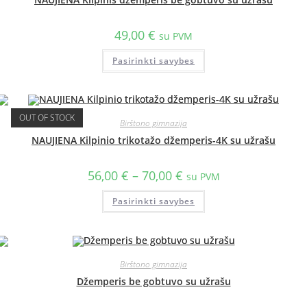
49,00
€
su PVM
Pasirinkti savybes
OUT OF STOCK
Birštono gimnazija
NAUJIENA Kilpinio trikotažo džemperis-4K su užrašu
56,00
€
–
70,00
€
su PVM
Pasirinkti savybes
Birštono gimnazija
Džemperis be gobtuvo su užrašu