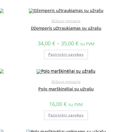
Birštono gimnazija
Džemperis užtraukiamas su užrašu
34,00
€
–
35,00
€
su PVM
Pasirinkti savybes
Birštono gimnazija
Polo marškinėliai su užrašu
16,00
€
su PVM
Pasirinkti savybes