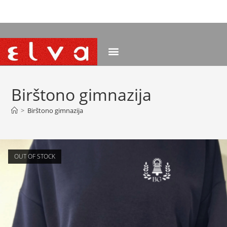
NEMOKAMAS PRISTATYMAS NUO 120 EUR
Birštono gimnazija
>
Birštono gimnazija
OUT OF STOCK