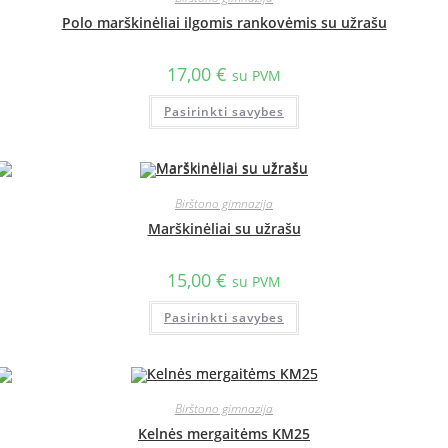
Polo marškinėliai ilgomis rankovėmis su užrašu
17,00
€
su PVM
Pasirinkti savybes
Birštono gimnazija
Marškinėliai su užrašu
15,00
€
su PVM
Pasirinkti savybes
Birštono gimnazija
Kelnės mergaitėms KM25