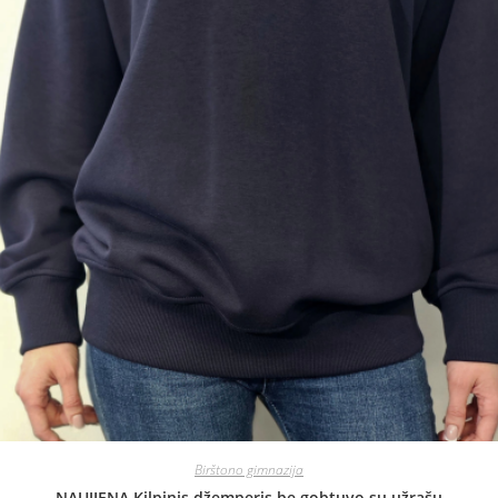
Birštono gimnazija
NAUJIENA Kilpinis džemperis be gobtuvo su užrašu