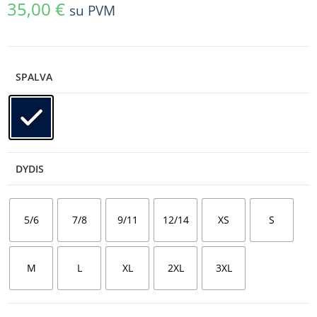
35,00
€
su PVM
SPALVA
DYDIS
5/6
7/8
9/11
12/14
XS
S
M
L
XL
2XL
3XL