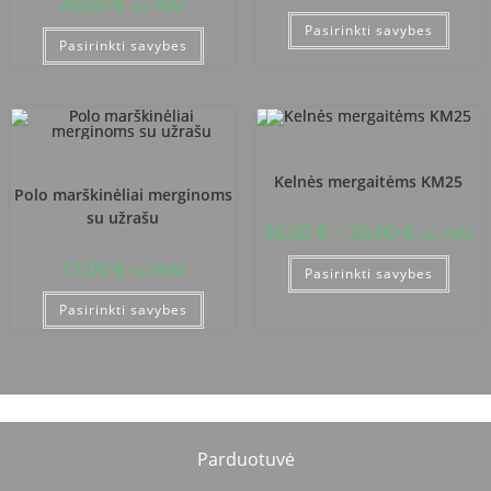
49,00
€
su PVM
Pasirinkti savybes
Pasirinkti savybes
Birštono gimnazija
Birštono gimnazija
Kelnės mergaitėms KM25
Polo marškinėliai merginoms
su užrašu
34,00
€
–
36,00
€
su PVM
17,00
€
su PVM
Pasirinkti savybes
Pasirinkti savybes
Parduotuvė