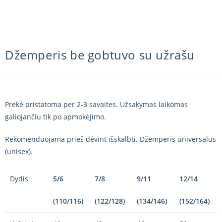
Džemperis be gobtuvo su užrašu
Prekė pristatoma per 2-3 savaites. Užsakymas laikomas
galiojančiu tik po apmokėjimo.
Rekomenduojama prieš dėvint išskalbti. Džemperis universalus
(unisex).
Dydis
5/6
7/8
9/11
12/14
(110/116)
(122/128)
(134/146)
(152/164)