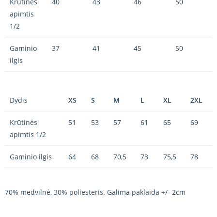
Krūtinės
40
43
46
50
apimtis
1/2
Gaminio
37
41
45
50
ilgis
Dydis
XS
S
M
L
XL
2XL
Krūtinės
51
53
57
61
65
69
apimtis 1/2
Gaminio ilgis
64
68
70,5
73
75,5
78
70% medvilnė, 30% poliesteris. Galima paklaida +/- 2cm