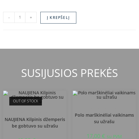
-
+
Į KREPŠELĮ
SUSIJUSIOS PREKĖS
OUT OF STOCK
Birštono gimnazija
Birštono gimnazija
Polo marškinėliai vaikinams
NAUJIENA Kilpinis džemperis
su užrašu
be gobtuvo su užrašu
17,00
€
su PVM