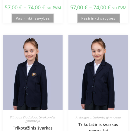
57,00
€
–
74,00
€
57,00
€
–
74,00
€
su PVM
su PVM
Pasirinkti savybes
Pasirinkti savybes
Vilniaus Vladislavo Sirokomlės
Kretingos r. Salantų gimnazija
gimnazija
Trikotažinis švarkas
Trikotažinis švarkas
mergaitei