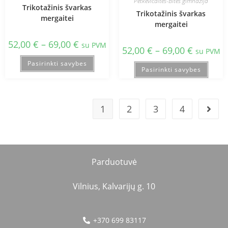
Petkevičaitės-Bitės gimnazija
Trikotažinis švarkas
Trikotažinis švarkas
mergaitei
mergaitei
52,00
€
–
69,00
€
su PVM
52,00
€
–
69,00
€
su PVM
Pasirinkti savybes
Pasirinkti savybes
1
2
3
4
Parduotuvė
Vilnius, Kalvarijų g. 10
+370 699 83117