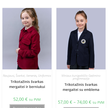
Naujausi
,
Švarkai, liemenės
,
Uniformos
Vilniaus kunigaikščio Gedimino
progimnazija
Trikotažinis švarkas
Trikotažinis švarkas
mergaitei ir berniukui
mergaitei su emblema
52,00
€
su PVM
57,00
€
–
74,00
€
su PVM