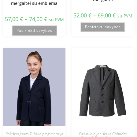
mergaitei su emblema
52,00
€
–
69,00
€
su PVM
57,00
€
–
74,00
€
su PVM
Pasirinkti savybes
Pasirinkti savybes
Rokiškio Juozo Tūbelio progimnazija
Pasvalio r. Joniškėlio Gabrielės