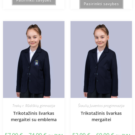
Pasirinkti savybes
Pasirinkti savybes
Trakų r. Rūdiškių gimnazija
Šiaulių Juventos progimnazija
Trikotažinis švarkas
Trikotažinis švarkas
mergaitei su emblema
mergaitei