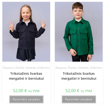
Naujausi
,
Švarkai, liemenės
,
Uniformos
Naujausi
,
Švarkai, liemenės
,
Uniformos
Trikotažinis švarkas
Trikotažinis švarkas
mergaitei ir berniukui
mergaitei ir berniukui
52,00
€
52,00
€
su PVM
su PVM
Pasirinkti savybes
Pasirinkti savybes