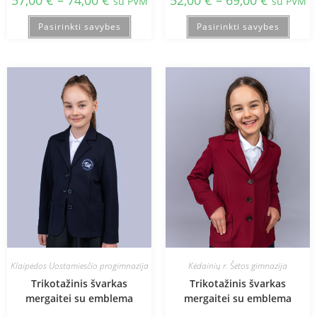
57,00
€
–
74,00
€
52,00
€
–
69,00
€
su PVM
su PVM
Pasirinkti savybes
Pasirinkti savybes
Klaipėdos Uostamiesčio progimnazija
Kėdainių r. Šėtos gimnazija
Trikotažinis švarkas
Trikotažinis švarkas
mergaitei su emblema
mergaitei su emblema