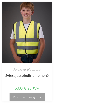
Atributika, aksesuarai
Šviesą atspindinti liemenė
6,00
€
su PVM
Pasirinkti savybes