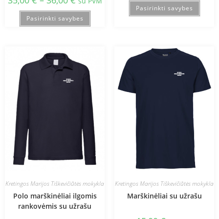
35,00
€
–
36,00
€
su PVM
Pasirinkti savybes
Pasirinkti savybes
Kretingos Marijos Tiškevičiūtės mokykla
Kretingos Marijos Tiškevičiūtės mokykla
Polo marškinėliai ilgomis
Marškinėliai su užrašu
rankovėmis su užrašu