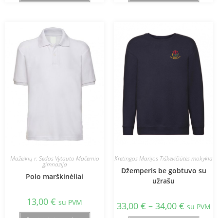
Mažeikių r. Sedos Vytauto Mačernio
Kretingos Marijos Tiškevičiūtės mokykla
gimnazija
Džemperis be gobtuvo su
Polo marškinėliai
užrašu
13,00
€
su PVM
33,00
€
–
34,00
€
su PVM