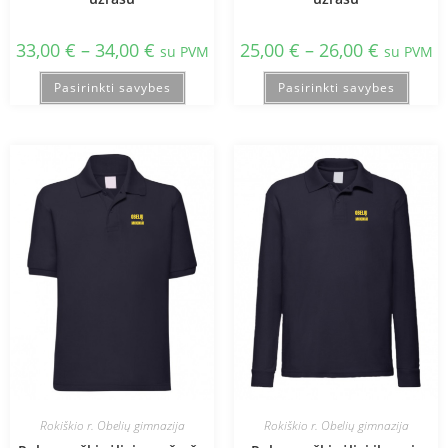
33,00
€
–
34,00
€
25,00
€
–
26,00
€
su PVM
su PVM
Pasirinkti savybes
Pasirinkti savybes
Rokiškio r. Obelių gimnazija
Rokiškio r. Obelių gimnazija