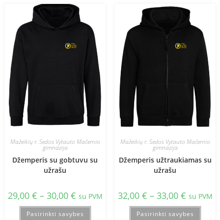
Mažeikių r. Sedos Vytauto Mačernio
Mažeikių r. Sedos Vytauto Mačernio
gimnazija
gimnazija
Džemperis su gobtuvu su
Džemperis užtraukiamas su
užrašu
užrašu
29,00
€
–
30,00
€
32,00
€
–
33,00
€
su PVM
su PVM
Pasirinkti savybes
Pasirinkti savybes