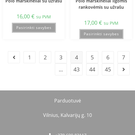
Polo marškinėliai su užrašu
Polo marškinėliai ilgomis
rankovėmis su užrašu
16,00
€
su PVM
17,00
€
su PVM
Pasirinkti savybes
Pasirinkti savybes
1
2
3
4
5
6
7
…
43
44
45
Parduotuvė
Vilnius, Kalvarijų g. 10