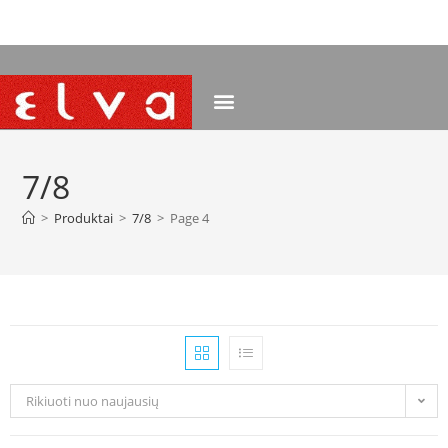
NEMOKAMAS PRISTATYMAS NUO 120 EUR
7/8
>
Produktai
>
7/8
>
Page 4
Rikiuoti nuo naujausių