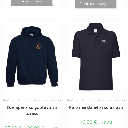
Pasirinkti savybes
Pasirinkti savybes
Kretingos Marijos Tiškevičiūtės mokykla
Kretingos Marijos Tiškevičiūtės mokykla
Džemperis su gobtuvu su
Polo marškinėliai su užrašu
užrašu
16,00
€
su PVM