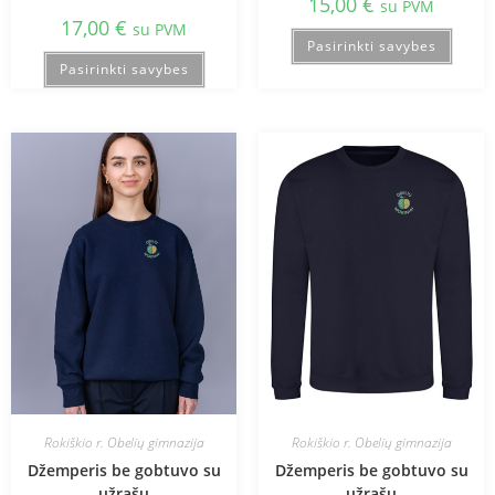
15,00
€
su PVM
17,00
€
su PVM
Pasirinkti savybes
Pasirinkti savybes
Rokiškio r. Obelių gimnazija
Rokiškio r. Obelių gimnazija
Džemperis be gobtuvo su
Džemperis be gobtuvo su
užrašu
užrašu