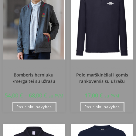
Kretingos Marijos Tiškevičiūtės mokykla
Kretingos Marijos Tiškevičiūtės mokykla
Bomberis berniukui
Polo marškinėliai ilgomis
/mergaitei su užrašu
rankovėmis su užrašu
54,00
€
–
68,00
€
17,00
€
su PVM
su PVM
Pasirinkti savybes
Pasirinkti savybes