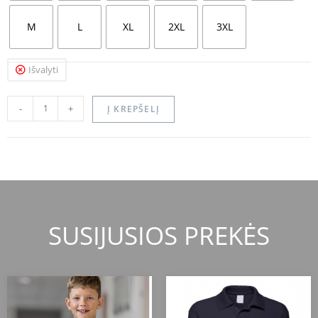
M
L
XL
2XL
3XL
Išvalyti
-
+
Į KREPŠELĮ
SUSIJUSIOS PREKĖS