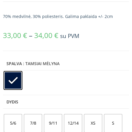
70% medvilnė, 30% poliesteris. Galima paklaida +/- 2cm
33,00
€
–
34,00
€
su PVM
SPALVA
: TAMSIAI MĖLYNA
DYDIS
5/6
7/8
9/11
12/14
XS
S