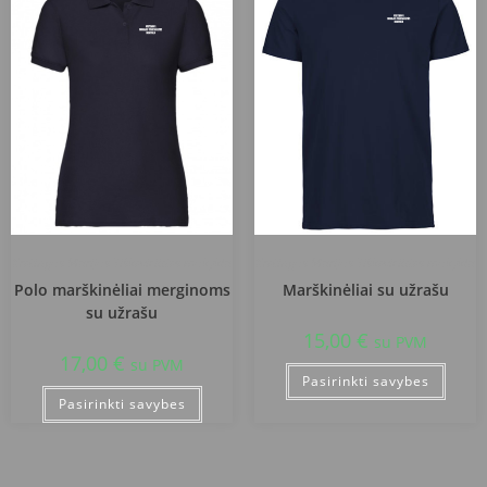
Kretingos Marijos Tiškevičiūtės mokykla
Kretingos Marijos Tiškevičiūtės mokykla
Polo marškinėliai merginoms
Marškinėliai su užrašu
su užrašu
15,00
€
su PVM
17,00
€
su PVM
Pasirinkti savybes
Pasirinkti savybes