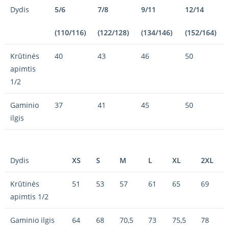
Dydis
5/6
7/8
9/11
12/14
(110/116)
(122/128)
(134/146)
(152/164)
Krūtinės
40
43
46
50
apimtis
1/2
Gaminio
37
41
45
50
ilgis
Dydis
XS
S
M
L
XL
2XL
Krūtinės
51
53
57
61
65
69
apimtis 1/2
Gaminio ilgis
64
68
70,5
73
75,5
78