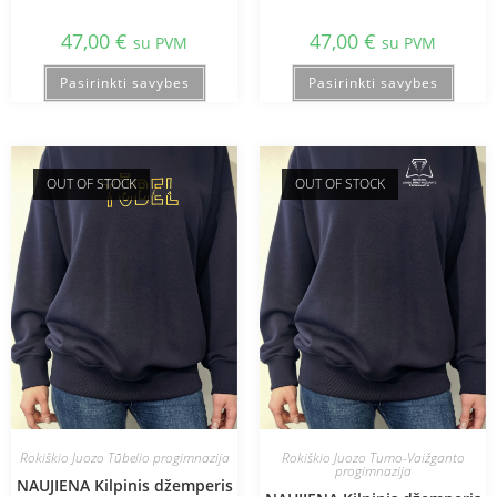
47,00
€
47,00
€
su PVM
su PVM
Pasirinkti savybes
Pasirinkti savybes
OUT OF STOCK
OUT OF STOCK
Rokiškio Juozo Tūbelio progimnazija
Rokiškio Juozo Tumo-Vaižganto
progimnazija
NAUJIENA Kilpinis džemperis