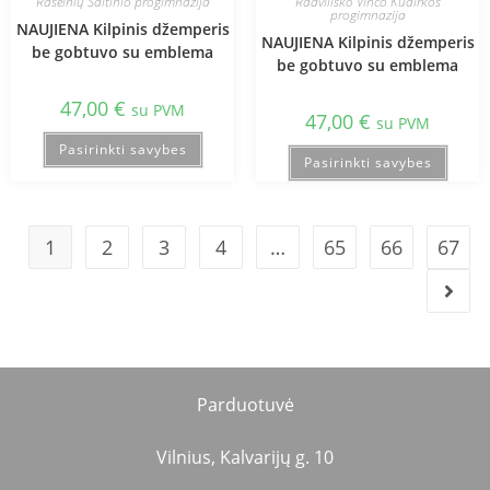
Raseinių Šaltinio progimnazija
Radviliško Vinco Kudirkos
progimnazija
NAUJIENA Kilpinis džemperis
NAUJIENA Kilpinis džemperis
be gobtuvo su emblema
be gobtuvo su emblema
47,00
€
su PVM
47,00
€
su PVM
Pasirinkti savybes
Pasirinkti savybes
1
2
3
4
…
65
66
67
Parduotuvė
Vilnius, Kalvarijų g. 10