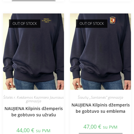
OUT OF STOCK
OUT OF STOCK
Šilalės r. Kvėdarnos Kazimiero Jauniaus
Šiaulių „Santarvės" gimnazija
gimnazija
NAUJIENA Kilpinis džemperis
NAUJIENA Kilpinis džemperis
be gobtuvo su emblema
be gobtuvo su užrašu
47,00
€
su PVM
44,00
€
su PVM