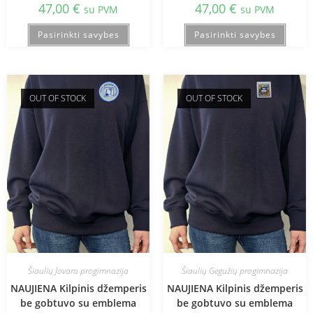
47,00
€
47,00
€
su PVM
su PVM
Pasirinkti savybes
Pasirinkti savybes
OUT OF STOCK
OUT OF STOCK
Šiaulių Jovaro progimnazija
Šiaulių Gegužių progimnazija
NAUJIENA Kilpinis džemperis
NAUJIENA Kilpinis džemperis
be gobtuvo su emblema
be gobtuvo su emblema