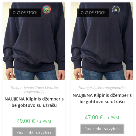
OUT OF STOCK
OUT OF STOCK
Trakų r. Senųjų Trakų Kęstučio
Tauragės Aušros progimnazija
progimnazija
NAUJIENA Kilpinis džemperis
NAUJIENA Kilpinis džemperis
be gobtuvo su užrašu
be gobtuvo su užrašu
47,00
€
su PVM
49,00
€
su PVM
Pasirinkti savybes
Pasirinkti savybes