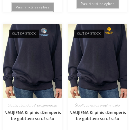
Pasirinkti savybes
Pasirinkti savybes
OUT OF STOCK
OUT OF STOCK
Šiaulių „Sandoros“ progimnazija
Šiaulių Juventos progimnazija
NAUJIENA Kilpinis džemperis
NAUJIENA Kilpinis džemperis
be gobtuvo su užrašu
be gobtuvo su užrašu