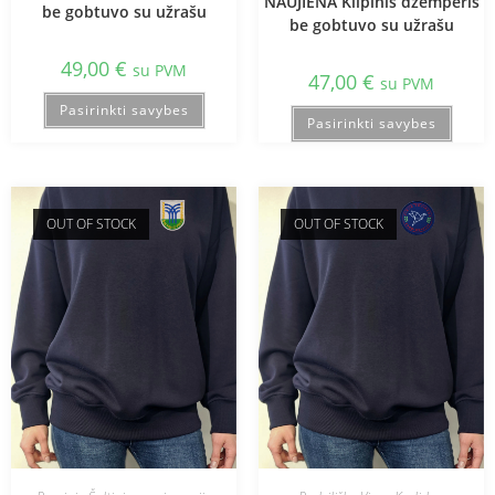
NAUJIENA Kilpinis džemperis
be gobtuvo su užrašu
be gobtuvo su užrašu
49,00
€
su PVM
47,00
€
su PVM
Pasirinkti savybes
Pasirinkti savybes
OUT OF STOCK
OUT OF STOCK