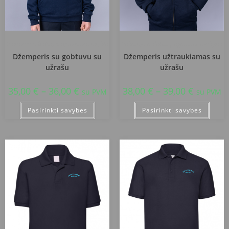
Pakruojo r. Balsių pagrindinė mokykla
Pakruojo r. Balsių pagrindinė mokykla
Džemperis su gobtuvu su
Džemperis užtraukiamas su
užrašu
užrašu
35,00
€
–
36,00
€
38,00
€
–
39,00
€
su PVM
su PVM
Pasirinkti savybes
Pasirinkti savybes