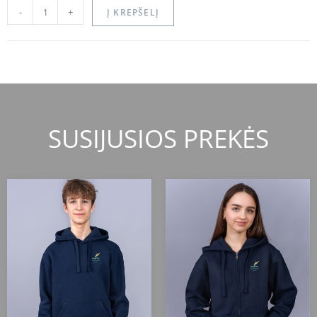
-
+
Į KREPŠELĮ
SUSIJUSIOS PREKĖS