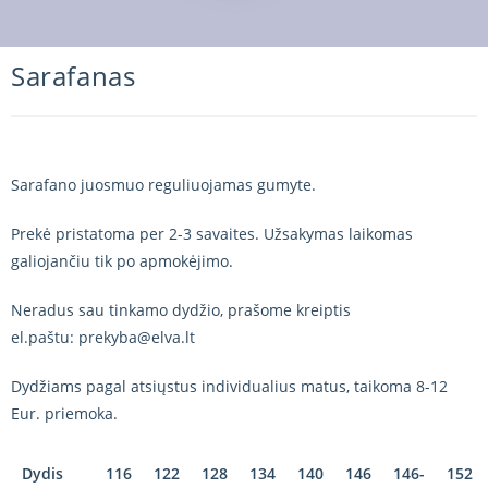
Sarafanas
Sarafano juosmuo reguliuojamas gumyte.
Prekė pristatoma per 2-3 savaites. Užsakymas laikomas
galiojančiu tik po apmokėjimo.
Neradus sau tinkamo dydžio, prašome kreiptis
el.paštu: prekyba@elva.lt
Dydžiams pagal atsiųstus individualius matus, taikoma 8-12
Eur. priemoka.
Dydis
116
122
128
134
140
146
146-
152