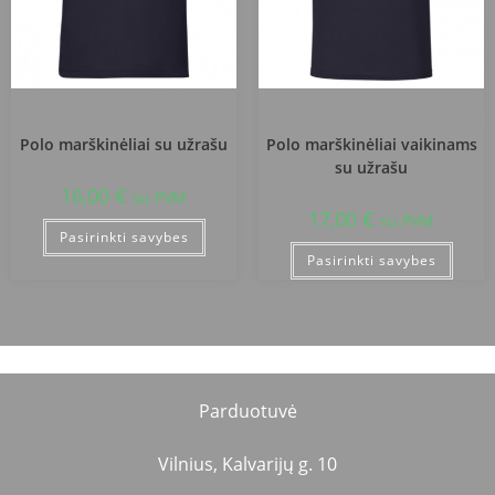
Pakruojo r. Balsių pagrindinė mokykla
Pakruojo r. Balsių pagrindinė mokykla
Polo marškinėliai su užrašu
Polo marškinėliai vaikinams
su užrašu
16,00
€
su PVM
17,00
€
su PVM
Pasirinkti savybes
Pasirinkti savybes
Parduotuvė
Vilnius, Kalvarijų g. 10