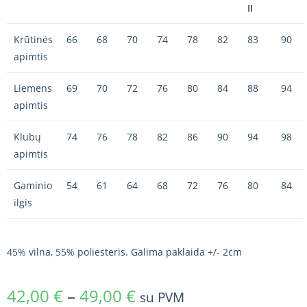
II
Krūtinės
66
68
70
74
78
82
83
90
apimtis
Liemens
69
70
72
76
80
84
88
94
apimtis
Klubų
74
76
78
82
86
90
94
98
apimtis
Gaminio
54
61
64
68
72
76
80
84
ilgis
45% vilna, 55% poliesteris. Galima paklaida +/- 2cm
42,00
€
–
49,00
€
su PVM