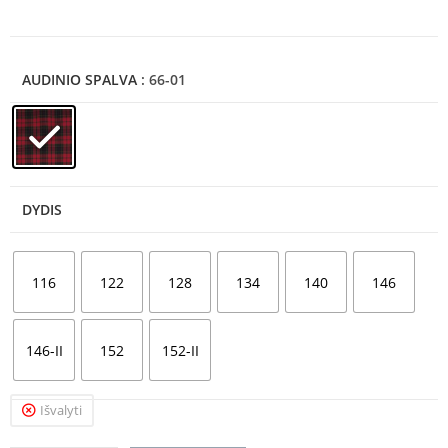
AUDINIO SPALVA
: 66-01
DYDIS
116
122
128
134
140
146
146-II
152
152-II
Išvalyti