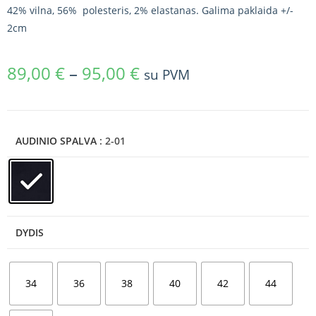
42% vilna, 56% polesteris, 2% elastanas. Galima paklaida +/-
2cm
89,00
€
–
95,00
€
su PVM
AUDINIO SPALVA
: 2-01
DYDIS
34
36
38
40
42
44