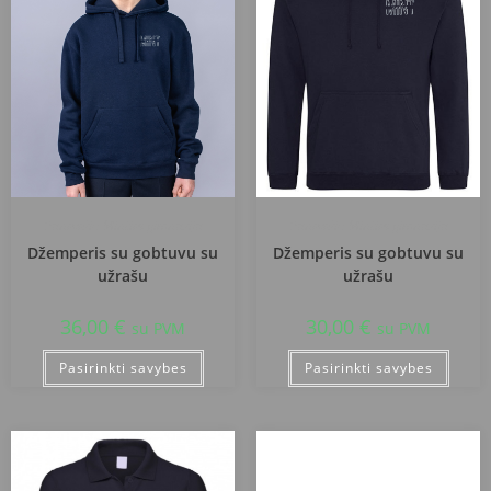
Panevėžio Minties gimnazija
Panevėžio Minties gimnazija
Džemperis su gobtuvu su
Džemperis su gobtuvu su
užrašu
užrašu
36,00
€
30,00
€
su PVM
su PVM
Pasirinkti savybes
Pasirinkti savybes