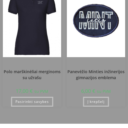
Panevėžio Minties gimnazija
Panevėžio Minties gimnazija
Polo marškinėliai merginoms
Panevėžio Minties inžinerijos
su užrašu
gimnazijos emblema
17,00
€
6,00
€
su PVM
su PVM
Pasirinkti savybes
Į krepšelį