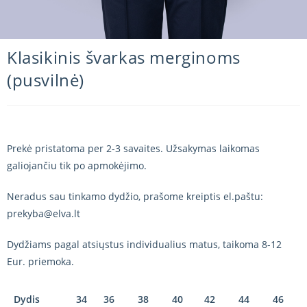
Klasikinis švarkas merginoms
(pusvilnė)
Prekė pristatoma per 2-3 savaites. Užsakymas laikomas
galiojančiu tik po apmokėjimo.
Neradus sau tinkamo dydžio, prašome kreiptis el.paštu:
prekyba@elva.lt
Dydžiams pagal atsiųstus individualius matus, taikoma 8-12
Eur. priemoka.
Dydis
34
36
38
40
42
44
46