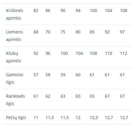
Krūtinės
82
86
90
94
100
104
108
apimtis
Liemens
68
70
75
80
85
92
97
apimtis
Klubų
92
96
100
104
108
110
112
apimtis
Gaminio
57
58
59
60
61
61
61
ilgis
Rankovės
61
62
63
65
65
67
67
ilgis
Pečių ilgis
11
11,3
11,5
12
12,3
12,7
12,7