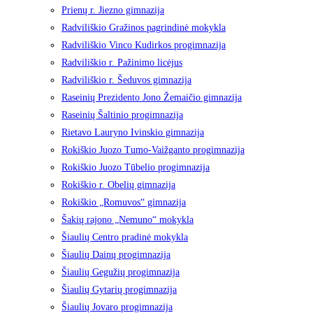
Prienų r. Jiezno gimnazija
Radviliškio Gražinos pagrindinė mokykla
Radviliškio Vinco Kudirkos progimnazija
Radviliškio r. Pažinimo licėjus
Radviliškio r. Šeduvos gimnazija
Raseinių Prezidento Jono Žemaičio gimnazija
Raseinių Šaltinio progimnazija
Rietavo Lauryno Ivinskio gimnazija
Rokiškio Juozo Tumo-Vaižganto progimnazija
Rokiškio Juozo Tūbelio progimnazija
Rokiškio r. Obelių gimnazija
Rokiškio „Romuvos“ gimnazija
Šakių rajono „Nemuno“ mokykla
Šiaulių Centro pradinė mokykla
Šiaulių Dainų progimnazija
Šiaulių Gegužių progimnazija
Šiaulių Gytarių progimnazija
Šiaulių Jovaro progimnazija