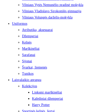
Vilniaus Vytės Nemunėlio pradinė mokykla
Vilniaus Vladislavo Sirokomlės gimnazija
Vilniaus Volungės darželis-mokykla
Uniformos
Atributika, aksesuarai
Džemperiai
Kelnės
Marškinėliai
Sarafanai
Sijonai
Švarkai, liemenės
Tunikos
Laisvalaikio apranga
Kolekcijos
Linksmi marškinėliai
Kalėdiniai džemperiai
Harry Potter
Sportinės kelnės, šortai