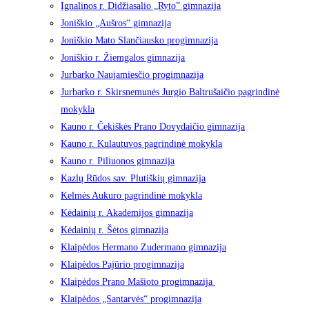
Ignalinos r. Didžiasalio „Ryto” gimnazija
Joniškio „Aušros“ gimnazija
Joniškio Mato Slančiausko progimnazija
Joniškio r. Žiemgalos gimnazija
Jurbarko Naujamiesčio progimnazija
Jurbarko r. Skirsnemunės Jurgio Baltrušaičio pagrindinė
mokykla
Kauno r. Čekiškės Prano Dovydaičio gimnazija
Kauno r. Kulautuvos pagrindinė mokykla
Kauno r. Piliuonos gimnazija
Kazlų Rūdos sav. Plutiškių gimnazija
Kelmės Aukuro pagrindinė mokykla
Kėdainių r. Akademijos gimnazija
Kėdainių r. Šėtos gimnazija
Klaipėdos Hermano Zudermano gimnazija
Klaipėdos Pajūrio progimnazija
Klaipėdos Prano Mašioto progimnazija
Klaipėdos „Santarvės“ progimnazija