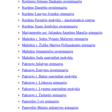
Kretingos Simono Daukanto progimnazija
Kuršėnų Daugėlių progimnazija
Kuršėnų Lauryno Ivinskio gimnazija
Kuršėnų Pavenčių mokykla – daugiafunkcis centras
Kuršėnų Stasio Anglickio progimnazija
Marijampolės sav. Igliaukos Anzelmo Matučio gimnazija
Mažeikių r. Sedos Vytauto Mačernio gimnazija
Mažeikių r. Židikų Marijos Pečkauskaitės gimnazija
Mažeikių Senamiesčio progimnazija
Mažeikių Sodų pagrindinė mokykla
Pakruojo Atžalyno gimnazija
Pakruojo Žemynos progimnazija
Pakruojo r. Balsių pagrindinė mokykla
Pakruojo r. Linkuvos gimnazija
Pakruojo r. Lygumų pagrindinė mokykla
Pakruojo r. Žeimelio gimnazija
Panevėžio 5-oji gimnazija
Panevėžio Minties inžinerijos gimnazija