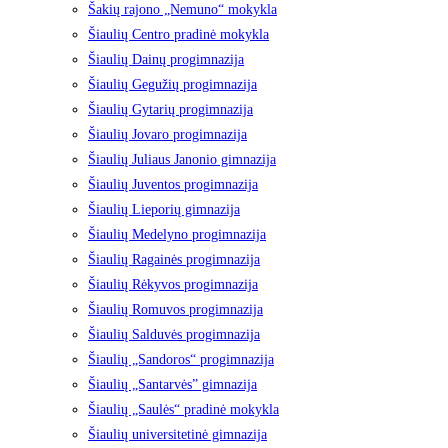
Šakių rajono „Nemuno“ mokykla
Šiaulių Centro pradinė mokykla
Šiaulių Dainų progimnazija
Šiaulių Gegužių progimnazija
Šiaulių Gytarių progimnazija
Šiaulių Jovaro progimnazija
Šiaulių Juliaus Janonio gimnazija
Šiaulių Juventos progimnazija
Šiaulių Lieporių gimnazija
Šiaulių Medelyno progimnazija
Šiaulių Ragainės progimnazija
Šiaulių Rėkyvos progimnazija
Šiaulių Romuvos progimnazija
Šiaulių Salduvės progimnazija
Šiaulių „Sandoros“ progimnazija
Šiaulių „Santarvės” gimnazija
Šiaulių „Saulės“ pradinė mokykla
Šiaulių universitetinė gimnazija