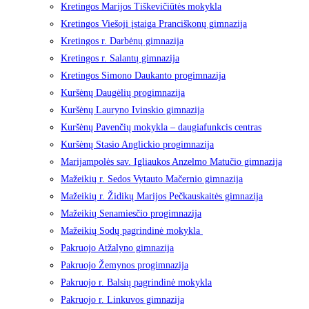
Kretingos Marijos Tiškevičiūtės mokykla
Kretingos Viešoji įstaiga Pranciškonų gimnazija
Kretingos r. Darbėnų gimnazija
Kretingos r. Salantų gimnazija
Kretingos Simono Daukanto progimnazija
Kuršėnų Daugėlių progimnazija
Kuršėnų Lauryno Ivinskio gimnazija
Kuršėnų Pavenčių mokykla – daugiafunkcis centras
Kuršėnų Stasio Anglickio progimnazija
Marijampolės sav. Igliaukos Anzelmo Matučio gimnazija
Mažeikių r. Sedos Vytauto Mačernio gimnazija
Mažeikių r. Židikų Marijos Pečkauskaitės gimnazija
Mažeikių Senamiesčio progimnazija
Mažeikių Sodų pagrindinė mokykla
Pakruojo Atžalyno gimnazija
Pakruojo Žemynos progimnazija
Pakruojo r. Balsių pagrindinė mokykla
Pakruojo r. Linkuvos gimnazija