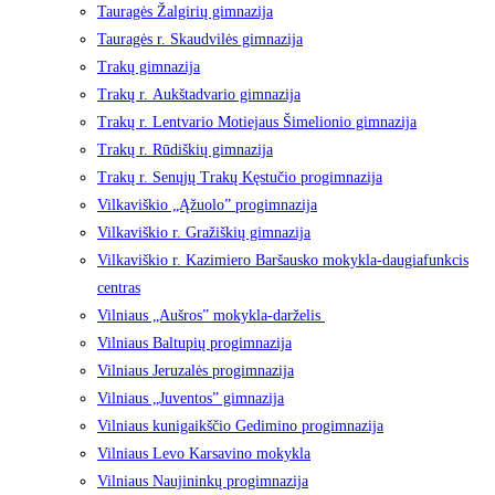
Tauragės Žalgirių gimnazija
Tauragės r. Skaudvilės gimnazija
Trakų gimnazija
Trakų r. Aukštadvario gimnazija
Trakų r. Lentvario Motiejaus Šimelionio gimnazija
Trakų r. Rūdiškių gimnazija
Trakų r. Senųjų Trakų Kęstučio progimnazija
Vilkaviškio „Ąžuolo” progimnazija
Vilkaviškio r. Gražiškių gimnazija
Vilkaviškio r. Kazimiero Baršausko mokykla-daugiafunkcis
centras
Vilniaus „Aušros” mokykla-darželis
Vilniaus Baltupių progimnazija
Vilniaus Jeruzalės progimnazija
Vilniaus „Juventos” gimnazija
Vilniaus kunigaikščio Gedimino progimnazija
Vilniaus Levo Karsavino mokykla
Vilniaus Naujininkų progimnazija