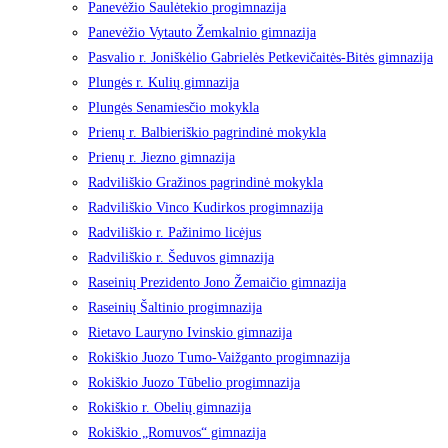
Panevėžio Saulėtekio progimnazija
Panevėžio Vytauto Žemkalnio gimnazija
Pasvalio r. Joniškėlio Gabrielės Petkevičaitės-Bitės gimnazija
Plungės r. Kulių gimnazija
Plungės Senamiesčio mokykla
Prienų r. Balbieriškio pagrindinė mokykla
Prienų r. Jiezno gimnazija
Radviliškio Gražinos pagrindinė mokykla
Radviliškio Vinco Kudirkos progimnazija
Radviliškio r. Pažinimo licėjus
Radviliškio r. Šeduvos gimnazija
Raseinių Prezidento Jono Žemaičio gimnazija
Raseinių Šaltinio progimnazija
Rietavo Lauryno Ivinskio gimnazija
Rokiškio Juozo Tumo-Vaižganto progimnazija
Rokiškio Juozo Tūbelio progimnazija
Rokiškio r. Obelių gimnazija
Rokiškio „Romuvos“ gimnazija