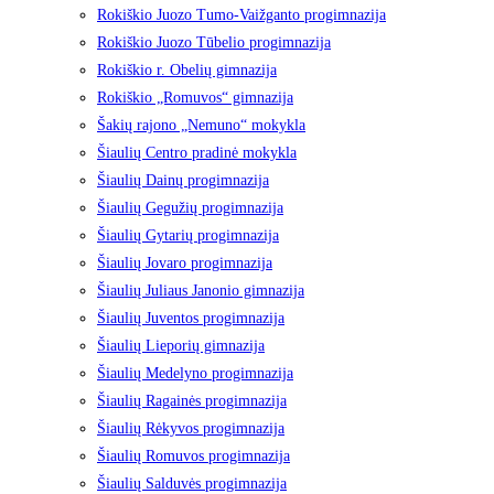
Rokiškio Juozo Tumo-Vaižganto progimnazija
Rokiškio Juozo Tūbelio progimnazija
Rokiškio r. Obelių gimnazija
Rokiškio „Romuvos“ gimnazija
Šakių rajono „Nemuno“ mokykla
Šiaulių Centro pradinė mokykla
Šiaulių Dainų progimnazija
Šiaulių Gegužių progimnazija
Šiaulių Gytarių progimnazija
Šiaulių Jovaro progimnazija
Šiaulių Juliaus Janonio gimnazija
Šiaulių Juventos progimnazija
Šiaulių Lieporių gimnazija
Šiaulių Medelyno progimnazija
Šiaulių Ragainės progimnazija
Šiaulių Rėkyvos progimnazija
Šiaulių Romuvos progimnazija
Šiaulių Salduvės progimnazija