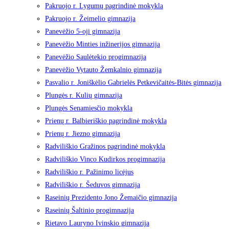
Pakruojo r. Lygumų pagrindinė mokykla
Pakruojo r. Žeimelio gimnazija
Panevėžio 5-oji gimnazija
Panevėžio Minties inžinerijos gimnazija
Panevėžio Saulėtekio progimnazija
Panevėžio Vytauto Žemkalnio gimnazija
Pasvalio r. Joniškėlio Gabrielės Petkevičaitės-Bitės gimnazija
Plungės r. Kulių gimnazija
Plungės Senamiesčio mokykla
Prienų r. Balbieriškio pagrindinė mokykla
Prienų r. Jiezno gimnazija
Radviliškio Gražinos pagrindinė mokykla
Radviliškio Vinco Kudirkos progimnazija
Radviliškio r. Pažinimo licėjus
Radviliškio r. Šeduvos gimnazija
Raseinių Prezidento Jono Žemaičio gimnazija
Raseinių Šaltinio progimnazija
Rietavo Lauryno Ivinskio gimnazija