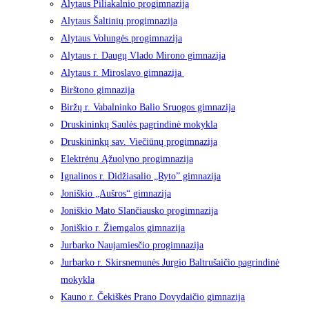
Alytaus Piliakalnio progimnazija
Alytaus Šaltinių progimnazija
Alytaus Volungės progimnazija
Alytaus r. Daugų Vlado Mirono gimnazija
Alytaus r. Miroslavo gimnazija
Birštono gimnazija
Biržų r. Vabalninko Balio Sruogos gimnazija
Druskininkų Saulės pagrindinė mokykla
Druskininkų sav. Viečiūnų progimnazija
Elektrėnų Ąžuolyno progimnazija
Ignalinos r. Didžiasalio „Ryto” gimnazija
Joniškio „Aušros“ gimnazija
Joniškio Mato Slančiausko progimnazija
Joniškio r. Žiemgalos gimnazija
Jurbarko Naujamiesčio progimnazija
Jurbarko r. Skirsnemunės Jurgio Baltrušaičio pagrindinė
mokykla
Kauno r. Čekiškės Prano Dovydaičio gimnazija