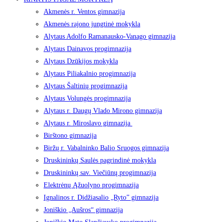
Akmenės r. Ventos gimnazija
Akmenės rajono jungtinė mokykla
Alytaus Adolfo Ramanausko-Vanago gimnazija
Alytaus Dainavos progimnazija
Alytaus Dzūkijos mokykla
Alytaus Piliakalnio progimnazija
Alytaus Šaltinių progimnazija
Alytaus Volungės progimnazija
Alytaus r. Daugų Vlado Mirono gimnazija
Alytaus r. Miroslavo gimnazija
Birštono gimnazija
Biržų r. Vabalninko Balio Sruogos gimnazija
Druskininkų Saulės pagrindinė mokykla
Druskininkų sav. Viečiūnų progimnazija
Elektrėnų Ąžuolyno progimnazija
Ignalinos r. Didžiasalio „Ryto” gimnazija
Joniškio „Aušros“ gimnazija