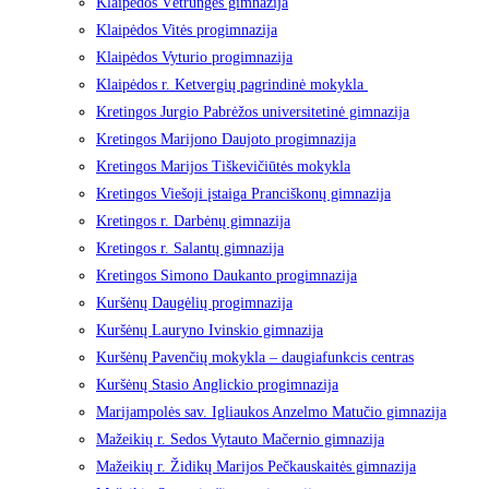
Klaipėdos Vėtrungės gimnazija
Klaipėdos Vitės progimnazija
Klaipėdos Vyturio progimnazija
Klaipėdos r. Ketvergių pagrindinė mokykla
Kretingos Jurgio Pabrėžos universitetinė gimnazija
Kretingos Marijono Daujoto progimnazija
Kretingos Marijos Tiškevičiūtės mokykla
Kretingos Viešoji įstaiga Pranciškonų gimnazija
Kretingos r. Darbėnų gimnazija
Kretingos r. Salantų gimnazija
Kretingos Simono Daukanto progimnazija
Kuršėnų Daugėlių progimnazija
Kuršėnų Lauryno Ivinskio gimnazija
Kuršėnų Pavenčių mokykla – daugiafunkcis centras
Kuršėnų Stasio Anglickio progimnazija
Marijampolės sav. Igliaukos Anzelmo Matučio gimnazija
Mažeikių r. Sedos Vytauto Mačernio gimnazija
Mažeikių r. Židikų Marijos Pečkauskaitės gimnazija