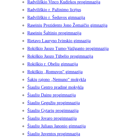
Radviliškio Vinco Kudirkos progimnazija
Radviliškio r. Pažinimo licėjus
Radviliškio r. Šeduvos gimnazija
Raseinių Prezidento Jono Žemaičio gimnazija
Raseinių Šaltinio progimnazija
Rietavo Lauryno Ivinskio gimnazija
Rokiškio Juozo Tumo-Vaižganto progimnazija
Rokiškio Juozo Tūbelio progimnazija
Rokiškio r. Obelių gimnazija
Rokiškio „Romuvos“ gimnazija
Šakių rajono „Nemuno“ mokykla
Šiaulių Centro pradinė mokykla
Šiaulių Dainų progimnazija
Šiaulių Gegužių progimnazija
Šiaulių Gytarių progimnazija
Šiaulių Jovaro progimnazija
Šiaulių Juliaus Janonio gimnazija
Šiaulių Juventos progimnazija