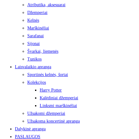
Atributika, aksesuarai
Džemperiai
Kelnės
Marškinėliai
Sarafanai
Sijonai
Švarkai, liemenės
Tunikos
Laisvalaikio apranga
Sportinės kelnės, šortai
Kolekcijos
Harry Potter
Kalėdiniai džemperiai
Linksmi marškinėliai
Užsakomi džemperiai
Užsakoma koncertinė apranga
Dalykinė apranga
PASLAUGOS