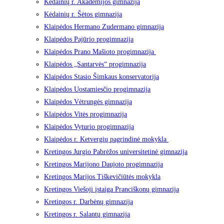
Kėdainių r. Akademijos gimnazija
Kėdainių r. Šėtos gimnazija
Klaipėdos Hermano Zudermano gimnazija
Klaipėdos Pajūrio progimnazija
Klaipėdos Prano Mašioto progimnazija
Klaipėdos „Santarvės“ progimnazija
Klaipėdos Stasio Šimkaus konservatorija
Klaipėdos Uostamiesčio progimnazija
Klaipėdos Vėtrungės gimnazija
Klaipėdos Vitės progimnazija
Klaipėdos Vyturio progimnazija
Klaipėdos r. Ketvergių pagrindinė mokykla
Kretingos Jurgio Pabrėžos universitetinė gimnazija
Kretingos Marijono Daujoto progimnazija
Kretingos Marijos Tiškevičiūtės mokykla
Kretingos Viešoji įstaiga Pranciškonų gimnazija
Kretingos r. Darbėnų gimnazija
Kretingos r. Salantų gimnazija