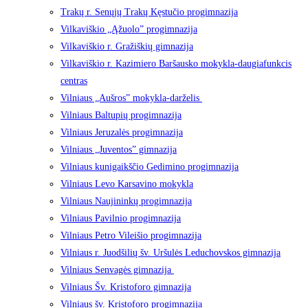
Trakų r. Senųjų Trakų Kęstučio progimnazija
Vilkaviškio „Ąžuolo” progimnazija
Vilkaviškio r. Gražiškių gimnazija
Vilkaviškio r. Kazimiero Baršausko mokykla-daugiafunkcis
centras
Vilniaus „Aušros” mokykla-darželis
Vilniaus Baltupių progimnazija
Vilniaus Jeruzalės progimnazija
Vilniaus „Juventos” gimnazija
Vilniaus kunigaikščio Gedimino progimnazija
Vilniaus Levo Karsavino mokykla
Vilniaus Naujininkų progimnazija
Vilniaus Pavilnio progimnazija
Vilniaus Petro Vileišio progimnazija
Vilniaus r. Juodšilių šv. Uršulės Leduchovskos gimnazija
Vilniaus Senvagės gimnazija
Vilniaus Šv. Kristoforo gimnazija
Vilniaus šv. Kristoforo progimnazija