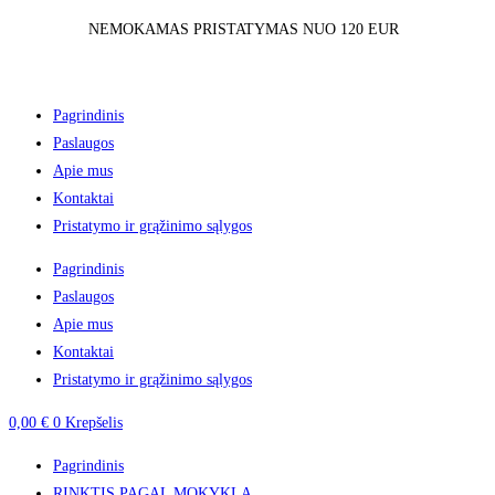
Skip
NEMOKAMAS PRISTATYMAS NUO 120 EUR
to
content
Pagrindinis
Paslaugos
Apie mus
Kontaktai
Pristatymo ir grąžinimo sąlygos
Pagrindinis
Paslaugos
Apie mus
Kontaktai
Pristatymo ir grąžinimo sąlygos
0,00
€
0
Krepšelis
Pagrindinis
RINKTIS PAGAL MOKYKLĄ