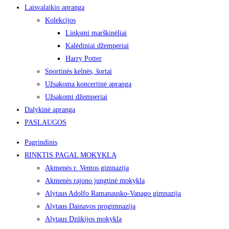
Laisvalaikio apranga
Kolekcijos
Linksmi marškinėliai
Kalėdiniai džemperiai
Harry Potter
Sportinės kelnės, šortai
Užsakoma koncertinė apranga
Užsakomi džemperiai
Dalykinė apranga
PASLAUGOS
Pagrindinis
RINKTIS PAGAL MOKYKLĄ
Akmenės r. Ventos gimnazija
Akmenės rajono jungtinė mokykla
Alytaus Adolfo Ramanausko-Vanago gimnazija
Alytaus Dainavos progimnazija
Alytaus Dzūkijos mokykla