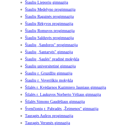
Šiaulių Lieporių gimnazija
Šiaulių Medelyno progimnazija
Šiaulių Ragainės progimnazija
Šiaulių Rėkyvos progimnazija
Šiaulių Romuvos progimnazija
Šiaulių Salduvės progimnazija
Šiaulių „Sandoros“ progimnazija
Šiaulių „Santarvės” gimnazija
Šiaulių „Saulės“ pradinė mokykla
Šiaulių universitetinė gimnazija
Šiaulių r. Gruzdžių gimnazija
Šiaulių r. Voveriškių mokykla
Šilalės r. Kvėdarnos Kazimiero Jauniaus gimnazija
Šilalės r. Laukuvos Norberto Vėliaus gimnazija
Šilalės Simono Gaudėšiaus gimnazija
Švenčionių r. Pabradės „Žeimenos“ gimnazija
Tauragės Aušros progimnazija
Tauragės Versmės gimnazija