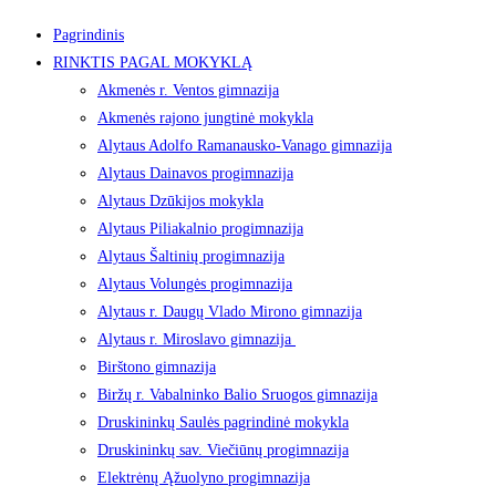
Pagrindinis
RINKTIS PAGAL MOKYKLĄ
Akmenės r. Ventos gimnazija
Akmenės rajono jungtinė mokykla
Alytaus Adolfo Ramanausko-Vanago gimnazija
Alytaus Dainavos progimnazija
Alytaus Dzūkijos mokykla
Alytaus Piliakalnio progimnazija
Alytaus Šaltinių progimnazija
Alytaus Volungės progimnazija
Alytaus r. Daugų Vlado Mirono gimnazija
Alytaus r. Miroslavo gimnazija
Birštono gimnazija
Biržų r. Vabalninko Balio Sruogos gimnazija
Druskininkų Saulės pagrindinė mokykla
Druskininkų sav. Viečiūnų progimnazija
Elektrėnų Ąžuolyno progimnazija