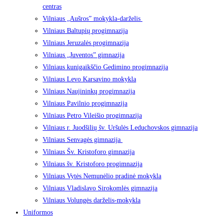
centras
Vilniaus „Aušros” mokykla-darželis
Vilniaus Baltupių progimnazija
Vilniaus Jeruzalės progimnazija
Vilniaus „Juventos” gimnazija
Vilniaus kunigaikščio Gedimino progimnazija
Vilniaus Levo Karsavino mokykla
Vilniaus Naujininkų progimnazija
Vilniaus Pavilnio progimnazija
Vilniaus Petro Vileišio progimnazija
Vilniaus r. Juodšilių šv. Uršulės Leduchovskos gimnazija
Vilniaus Senvagės gimnazija
Vilniaus Šv. Kristoforo gimnazija
Vilniaus šv. Kristoforo progimnazija
Vilniaus Vytės Nemunėlio pradinė mokykla
Vilniaus Vladislavo Sirokomlės gimnazija
Vilniaus Volungės darželis-mokykla
Uniformos