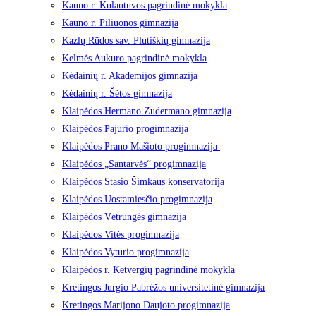
Kauno r. Kulautuvos pagrindinė mokykla
Kauno r. Piliuonos gimnazija
Kazlų Rūdos sav. Plutiškių gimnazija
Kelmės Aukuro pagrindinė mokykla
Kėdainių r. Akademijos gimnazija
Kėdainių r. Šėtos gimnazija
Klaipėdos Hermano Zudermano gimnazija
Klaipėdos Pajūrio progimnazija
Klaipėdos Prano Mašioto progimnazija
Klaipėdos „Santarvės“ progimnazija
Klaipėdos Stasio Šimkaus konservatorija
Klaipėdos Uostamiesčio progimnazija
Klaipėdos Vėtrungės gimnazija
Klaipėdos Vitės progimnazija
Klaipėdos Vyturio progimnazija
Klaipėdos r. Ketvergių pagrindinė mokykla
Kretingos Jurgio Pabrėžos universitetinė gimnazija
Kretingos Marijono Daujoto progimnazija