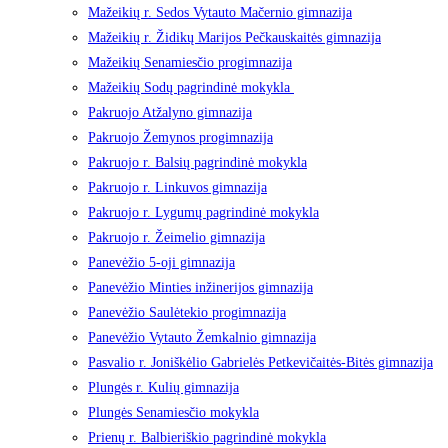
Mažeikių r. Sedos Vytauto Mačernio gimnazija
Mažeikių r. Židikų Marijos Pečkauskaitės gimnazija
Mažeikių Senamiesčio progimnazija
Mažeikių Sodų pagrindinė mokykla
Pakruojo Atžalyno gimnazija
Pakruojo Žemynos progimnazija
Pakruojo r. Balsių pagrindinė mokykla
Pakruojo r. Linkuvos gimnazija
Pakruojo r. Lygumų pagrindinė mokykla
Pakruojo r. Žeimelio gimnazija
Panevėžio 5-oji gimnazija
Panevėžio Minties inžinerijos gimnazija
Panevėžio Saulėtekio progimnazija
Panevėžio Vytauto Žemkalnio gimnazija
Pasvalio r. Joniškėlio Gabrielės Petkevičaitės-Bitės gimnazija
Plungės r. Kulių gimnazija
Plungės Senamiesčio mokykla
Prienų r. Balbieriškio pagrindinė mokykla