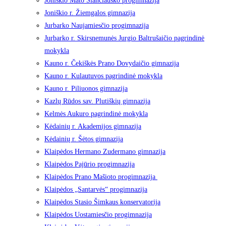
Joniškio Mato Slančiausko progimnazija
Joniškio r. Žiemgalos gimnazija
Jurbarko Naujamiesčio progimnazija
Jurbarko r. Skirsnemunės Jurgio Baltrušaičio pagrindinė
mokykla
Kauno r. Čekiškės Prano Dovydaičio gimnazija
Kauno r. Kulautuvos pagrindinė mokykla
Kauno r. Piliuonos gimnazija
Kazlų Rūdos sav. Plutiškių gimnazija
Kelmės Aukuro pagrindinė mokykla
Kėdainių r. Akademijos gimnazija
Kėdainių r. Šėtos gimnazija
Klaipėdos Hermano Zudermano gimnazija
Klaipėdos Pajūrio progimnazija
Klaipėdos Prano Mašioto progimnazija
Klaipėdos „Santarvės“ progimnazija
Klaipėdos Stasio Šimkaus konservatorija
Klaipėdos Uostamiesčio progimnazija