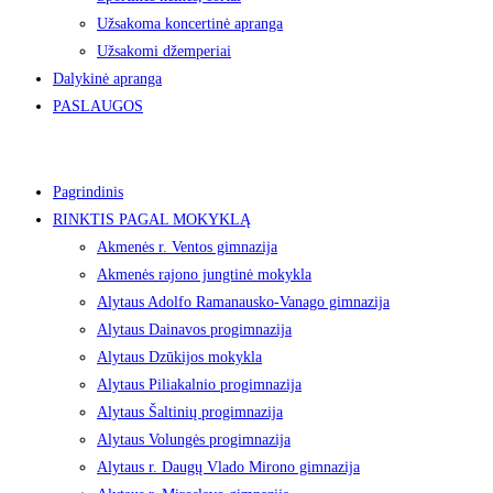
Užsakoma koncertinė apranga
Užsakomi džemperiai
Dalykinė apranga
PASLAUGOS
Pagrindinis
RINKTIS PAGAL MOKYKLĄ
Akmenės r. Ventos gimnazija
Akmenės rajono jungtinė mokykla
Alytaus Adolfo Ramanausko-Vanago gimnazija
Alytaus Dainavos progimnazija
Alytaus Dzūkijos mokykla
Alytaus Piliakalnio progimnazija
Alytaus Šaltinių progimnazija
Alytaus Volungės progimnazija
Alytaus r. Daugų Vlado Mirono gimnazija