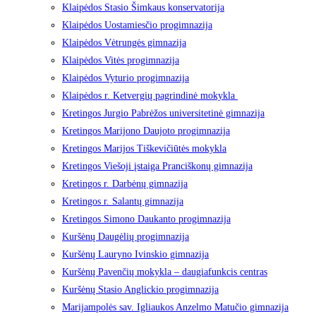
Klaipėdos Stasio Šimkaus konservatorija
Klaipėdos Uostamiesčio progimnazija
Klaipėdos Vėtrungės gimnazija
Klaipėdos Vitės progimnazija
Klaipėdos Vyturio progimnazija
Klaipėdos r. Ketvergių pagrindinė mokykla
Kretingos Jurgio Pabrėžos universitetinė gimnazija
Kretingos Marijono Daujoto progimnazija
Kretingos Marijos Tiškevičiūtės mokykla
Kretingos Viešoji įstaiga Pranciškonų gimnazija
Kretingos r. Darbėnų gimnazija
Kretingos r. Salantų gimnazija
Kretingos Simono Daukanto progimnazija
Kuršėnų Daugėlių progimnazija
Kuršėnų Lauryno Ivinskio gimnazija
Kuršėnų Pavenčių mokykla – daugiafunkcis centras
Kuršėnų Stasio Anglickio progimnazija
Marijampolės sav. Igliaukos Anzelmo Matučio gimnazija