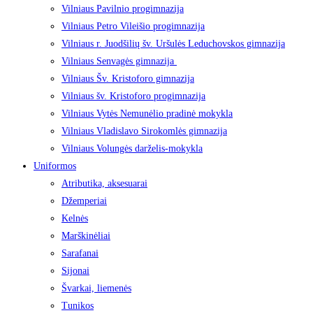
Vilniaus Pavilnio progimnazija
Vilniaus Petro Vileišio progimnazija
Vilniaus r. Juodšilių šv. Uršulės Leduchovskos gimnazija
Vilniaus Senvagės gimnazija
Vilniaus Šv. Kristoforo gimnazija
Vilniaus šv. Kristoforo progimnazija
Vilniaus Vytės Nemunėlio pradinė mokykla
Vilniaus Vladislavo Sirokomlės gimnazija
Vilniaus Volungės darželis-mokykla
Uniformos
Atributika, aksesuarai
Džemperiai
Kelnės
Marškinėliai
Sarafanai
Sijonai
Švarkai, liemenės
Tunikos