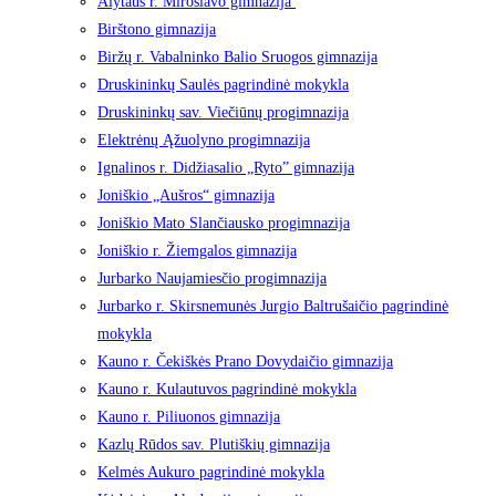
Alytaus r. Miroslavo gimnazija
Birštono gimnazija
Biržų r. Vabalninko Balio Sruogos gimnazija
Druskininkų Saulės pagrindinė mokykla
Druskininkų sav. Viečiūnų progimnazija
Elektrėnų Ąžuolyno progimnazija
Ignalinos r. Didžiasalio „Ryto” gimnazija
Joniškio „Aušros“ gimnazija
Joniškio Mato Slančiausko progimnazija
Joniškio r. Žiemgalos gimnazija
Jurbarko Naujamiesčio progimnazija
Jurbarko r. Skirsnemunės Jurgio Baltrušaičio pagrindinė
mokykla
Kauno r. Čekiškės Prano Dovydaičio gimnazija
Kauno r. Kulautuvos pagrindinė mokykla
Kauno r. Piliuonos gimnazija
Kazlų Rūdos sav. Plutiškių gimnazija
Kelmės Aukuro pagrindinė mokykla