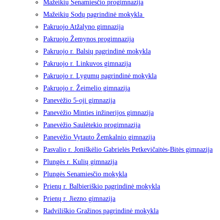
Mažeikių Senamiesčio progimnazija
Mažeikių Sodų pagrindinė mokykla
Pakruojo Atžalyno gimnazija
Pakruojo Žemynos progimnazija
Pakruojo r. Balsių pagrindinė mokykla
Pakruojo r. Linkuvos gimnazija
Pakruojo r. Lygumų pagrindinė mokykla
Pakruojo r. Žeimelio gimnazija
Panevėžio 5-oji gimnazija
Panevėžio Minties inžinerijos gimnazija
Panevėžio Saulėtekio progimnazija
Panevėžio Vytauto Žemkalnio gimnazija
Pasvalio r. Joniškėlio Gabrielės Petkevičaitės-Bitės gimnazija
Plungės r. Kulių gimnazija
Plungės Senamiesčio mokykla
Prienų r. Balbieriškio pagrindinė mokykla
Prienų r. Jiezno gimnazija
Radviliškio Gražinos pagrindinė mokykla