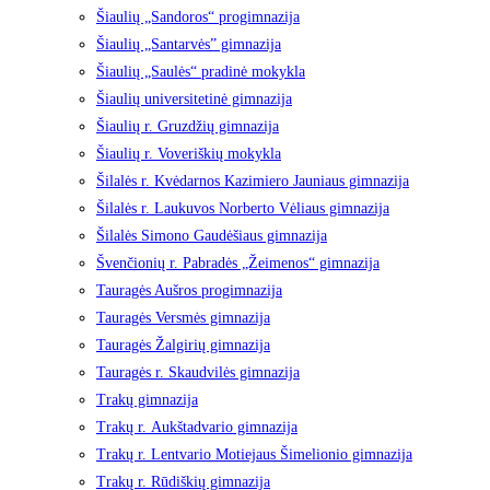
Šiaulių „Sandoros“ progimnazija
Šiaulių „Santarvės” gimnazija
Šiaulių „Saulės“ pradinė mokykla
Šiaulių universitetinė gimnazija
Šiaulių r. Gruzdžių gimnazija
Šiaulių r. Voveriškių mokykla
Šilalės r. Kvėdarnos Kazimiero Jauniaus gimnazija
Šilalės r. Laukuvos Norberto Vėliaus gimnazija
Šilalės Simono Gaudėšiaus gimnazija
Švenčionių r. Pabradės „Žeimenos“ gimnazija
Tauragės Aušros progimnazija
Tauragės Versmės gimnazija
Tauragės Žalgirių gimnazija
Tauragės r. Skaudvilės gimnazija
Trakų gimnazija
Trakų r. Aukštadvario gimnazija
Trakų r. Lentvario Motiejaus Šimelionio gimnazija
Trakų r. Rūdiškių gimnazija