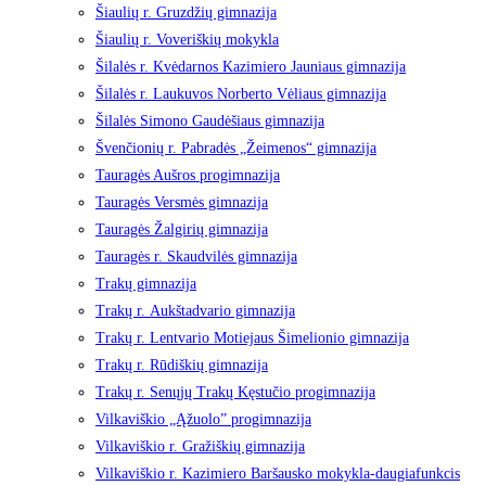
Šiaulių r. Gruzdžių gimnazija
Šiaulių r. Voveriškių mokykla
Šilalės r. Kvėdarnos Kazimiero Jauniaus gimnazija
Šilalės r. Laukuvos Norberto Vėliaus gimnazija
Šilalės Simono Gaudėšiaus gimnazija
Švenčionių r. Pabradės „Žeimenos“ gimnazija
Tauragės Aušros progimnazija
Tauragės Versmės gimnazija
Tauragės Žalgirių gimnazija
Tauragės r. Skaudvilės gimnazija
Trakų gimnazija
Trakų r. Aukštadvario gimnazija
Trakų r. Lentvario Motiejaus Šimelionio gimnazija
Trakų r. Rūdiškių gimnazija
Trakų r. Senųjų Trakų Kęstučio progimnazija
Vilkaviškio „Ąžuolo” progimnazija
Vilkaviškio r. Gražiškių gimnazija
Vilkaviškio r. Kazimiero Baršausko mokykla-daugiafunkcis