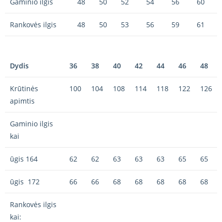
Gaminio ilgis
48
50
52
54
56
60
Rankovės ilgis
48
50
53
56
59
61
Dydis
36
38
40
42
44
46
48
Krūtinės
100
104
108
114
118
122
126
apimtis
Gaminio ilgis
kai
ūgis 164
62
62
63
63
63
65
65
ūgis 172
66
66
68
68
68
68
68
Rankovės ilgis
kai: