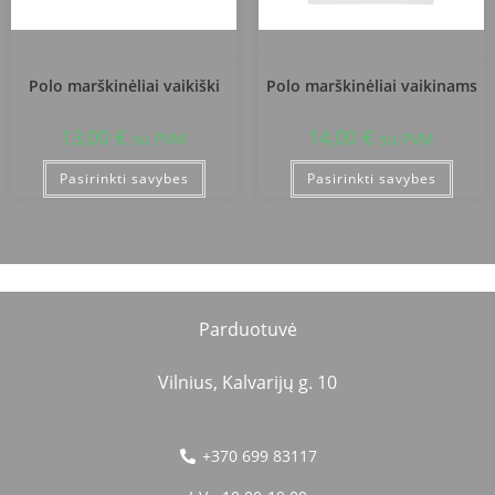
Klaipėdos Prano Mašioto progimnazija
Klaipėdos Prano Mašioto progimnazija
Polo marškinėliai vaikiški
Polo marškinėliai vaikinams
13,00
€
14,00
€
su PVM
su PVM
Pasirinkti savybes
Pasirinkti savybes
Parduotuvė
Vilnius, Kalvarijų g. 10
+370 699 83117