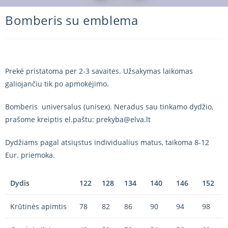
Bomberis su emblema
Prekė pristatoma per 2-3 savaites. Užsakymas laikomas
galiojančiu tik po apmokėjimo.
Bomberis universalus (unisex). Neradus sau tinkamo dydžio,
prašome kreiptis el.paštu: prekyba@elva.lt
Dydžiams pagal atsiųstus individualius matus, taikoma 8-12
Eur. priemoka.
Dydis
122
128
134
140
146
152
Krūtinės apimtis
78
82
86
90
94
98