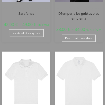
Klaipėdos Prano Mašioto progimnazija
Klaipėdos Prano Mašioto progimnazija
Sarafanas
Džemperis be gobtuvo su
emblema
42,00
€
–
49,00
€
su PVM
33,00
€
–
34,00
€
su PVM
Pasirinkti savybes
Pasirinkti savybes