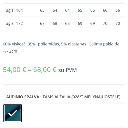
ūgis 164
63
64
64
65
65
66
66
ūgis 172
67
68
68
69
69
70
70
60% viskozė, 35% poliamidas, 5% elastanas. Galima paklaida
+/- 2cm
54,00
€
–
68,00
€
su PVM
AUDINIO SPALVA
: TAMSIAI ŽALIA (028/T.MĖLYNAJUOSTELĖ)