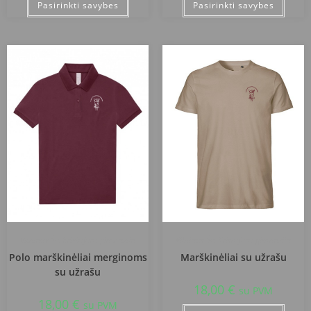
Pasirinkti savybes
Pasirinkti savybes
Vilniaus Šv. Kristoforo gimnazija
Vilniaus Šv. Kristoforo gimnazija
Polo marškinėliai merginoms
Marškinėliai su užrašu
su užrašu
18,00
€
su PVM
18,00
€
su PVM