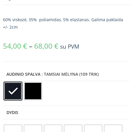
60% viskozė, 35% poliamidas, 5% elastanas. Galima paklaida
+/- 2cm
54,00
€
–
68,00
€
su PVM
AUDINIO SPALVA
: TAMSIAI MĖLYNA (109 TRIK)
DYDIS