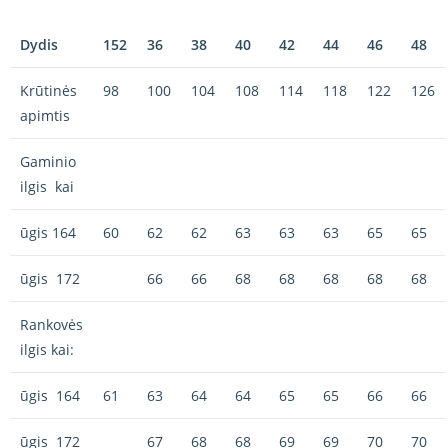
Dydis
152
36
38
40
42
44
46
48
Krūtinės
98
100
104
108
114
118
122
126
apimtis
Gaminio
ilgis kai
ūgis 164
60
62
62
63
63
63
65
65
ūgis 172
66
66
68
68
68
68
68
Rankovės
ilgis kai:
ūgis 164
61
63
64
64
65
65
66
66
ūgis 172
67
68
68
69
69
70
70