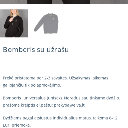
Bomberis su užrašu
Prekė pristatoma per 2-3 savaites. Užsakymas laikomas
galiojančiu tik po apmokėjimo.
Bomberis universalus (unisex). Neradus sau tinkamo dydžio,
prašome kreiptis el.paštu: prekyba@elva.lt
Dydžiams pagal atsiųstus individualius matus, taikoma 8-12
Eur. priemoka.