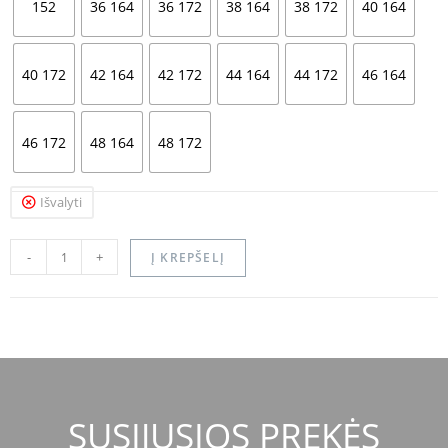
152
36 164
36 172
38 164
38 172
40 164
40 172
42 164
42 172
44 164
44 172
46 164
46 172
48 164
48 172
Išvalyti
-
+
Į KREPŠELĮ
SUSIJUSIOS PREKĖS