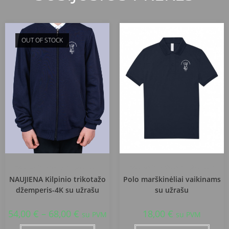
OUT OF STOCK
Vilniaus Šv. Kristoforo gimnazija
Vilniaus Šv. Kristoforo gimnazija
NAUJIENA Kilpinio trikotažo
Polo marškinėliai vaikinams
džemperis-4K su užrašu
su užrašu
54,00
€
–
68,00
€
18,00
€
su PVM
su PVM