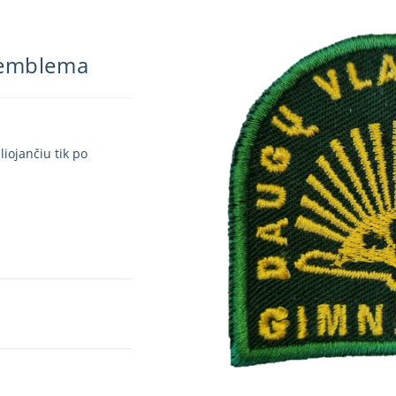
 emblema
iojančiu tik po