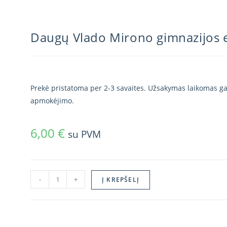
Daugų Vlado Mirono gimnazijos
Prekė pristatoma per 2-3 savaites. Užsakymas laikomas gal
apmokėjimo.
6,00
€
su PVM
-
+
Į KREPŠELĮ