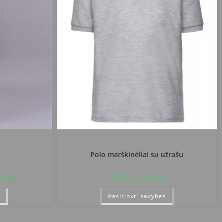
 gimnazija
Alytaus r. Daugų Vlado Mirono gimnazija
Polo marškinėliai su užrašu
16,00
€
u PVM
su PVM
s
Pasirinkti savybes