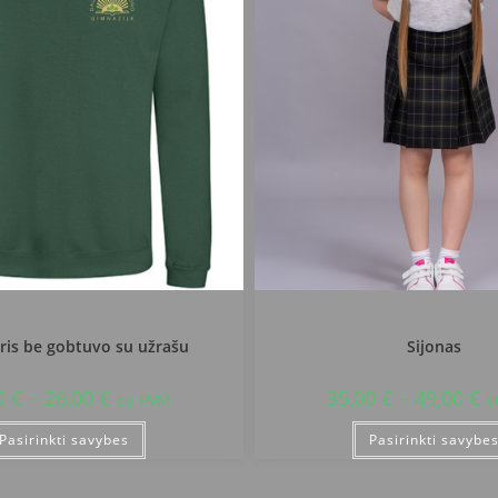
. Daugų Vlado Mirono gimnazija
Alytaus r. Daugų Vlado Mirono
is be gobtuvo su užrašu
Sijonas
0
€
–
26,00
€
35,00
€
–
49,00
€
su PVM
s
Pasirinkti savybes
Pasirinkti savybe