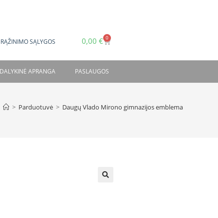
0
0,00
€
GRĄŽINIMO SĄLYGOS
DALYKINĖ APRANGA
PASLAUGOS
>
Parduotuvė
>
Daugų Vlado Mirono gimnazijos emblema
🔍