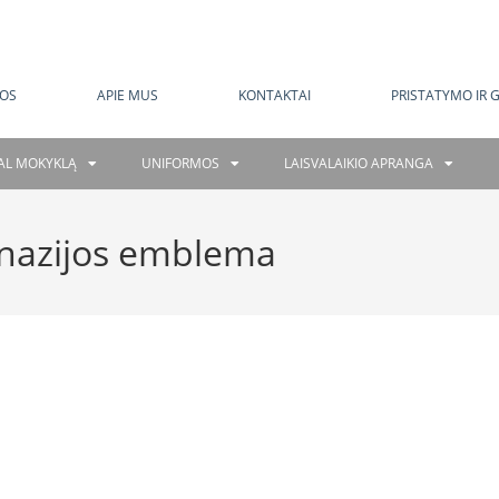
MOKAMAS PRISTATYMAS NUO 120 EUR
OS
APIE MUS
KONTAKTAI
PRISTATYMO IR 
GAL MOKYKLĄ
UNIFORMOS
LAISVALAIKIO APRANGA
nazijos emblema