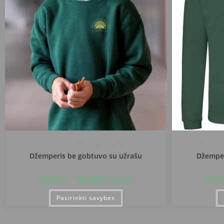
Alytaus r. Daugų Vlado Mirono gimnazija
Alytaus r
Džemperis be gobtuvo su užrašu
Džemper
33,00
€
–
34,00
€
25,0
su PVM
Pasirinkti savybes