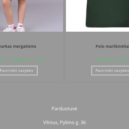
iliškio r. Šeduvos gimnazija
Radviliškio r. Šeduvos gimn
varkas mergaitėms
Polo marškinėlia
0
€
–
79,00
€
13,00
€
su PVM
su PVM
Pasirinkti savybes
Pasirinkti savybe
Parduotuvė
Vilnius, Pylimo g. 36