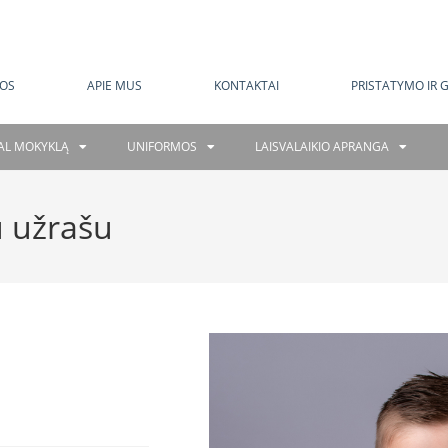
MOKAMAS PRISTATYMAS NUO 120 EUR
OS
APIE MUS
KONTAKTAI
PRISTATYMO IR 
GAL MOKYKLĄ
UNIFORMOS
LAISVALAIKIO APRANGA
 užrašu