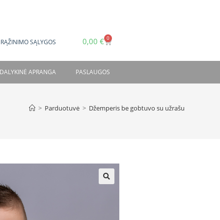
0
0,00
€
GRĄŽINIMO SĄLYGOS
DALYKINĖ APRANGA
PASLAUGOS
>
Parduotuvė
>
Džemperis be gobtuvo su užrašu