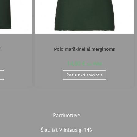
azija
Radviliškio r. Šeduvos gimnazija
i
Polo marškinėliai merginoms
14,00
€
su PVM
s
Pasirinkti savybes
Parduotuvė
Šiauliai, Vilniaus g. 146