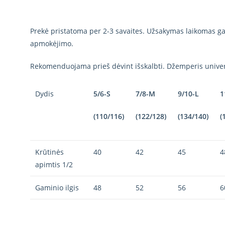
Prekė pristatoma per 2-3 savaites. Užsakymas laikomas gal
apmokėjimo.
Rekomenduojama prieš dėvint išskalbti. Džemperis univer
Dydis
5/6-S
7/8-M
9/10-L
1
(110/116)
(122/128)
(134/140)
(
Krūtinės
40
42
45
4
apimtis 1/2
Gaminio ilgis
48
52
56
6