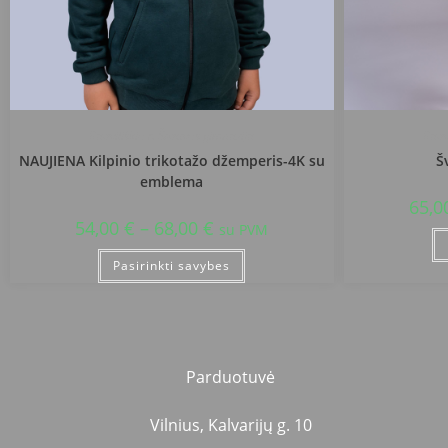
Radviliškio r. Šeduvos gimnazija
Radv
NAUJIENA Kilpinio trikotažo džemperis-4K su
Š
emblema
65,0
54,00
€
–
68,00
€
su PVM
Pasirinkti savybes
Parduotuvė
Vilnius, Kalvarijų g. 10