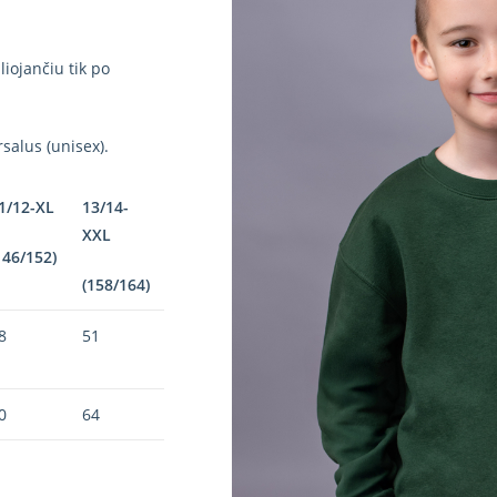
iojančiu tik po
salus (unisex).
1/12-XL
13/14-
XXL
146/152)
(158/164)
8
51
0
64