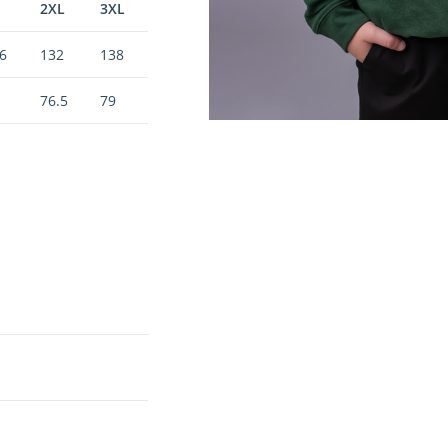
2XL
3XL
6
132
138
76.5
79