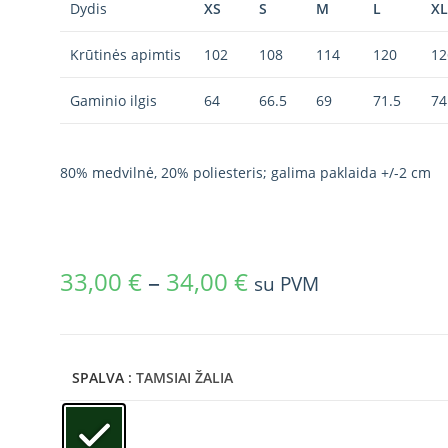
Dydis
XS
S
M
L
XL
Krūtinės apimtis
102
108
114
120
12
Gaminio ilgis
64
66.5
69
71.5
74
80% medvilnė, 20% poliesteris; galima paklaida +/-2 cm
33,00
€
–
34,00
€
su PVM
SPALVA
: TAMSIAI ŽALIA