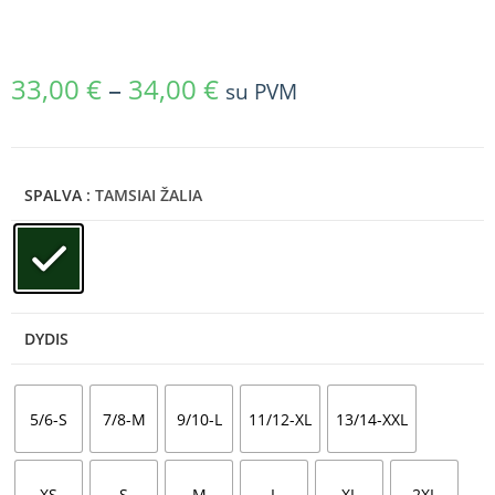
33,00
€
–
34,00
€
su PVM
SPALVA
: TAMSIAI ŽALIA
DYDIS
5/6-S
7/8-M
9/10-L
11/12-XL
13/14-XXL
XS
S
M
L
XL
2XL