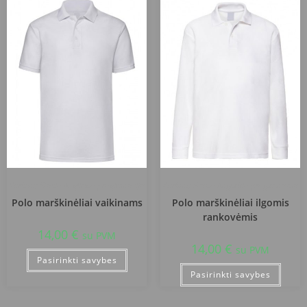
Kuršėnų Stasio Anglickio progimnazija
Kuršėnų Stasio Anglickio progimnazija
Polo marškinėliai vaikinams
Polo marškinėliai ilgomis
rankovėmis
14,00
€
su PVM
14,00
€
su PVM
Pasirinkti savybes
Pasirinkti savybes