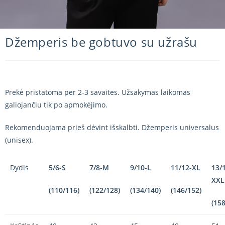
Džemperis be gobtuvo su užrašu
Prekė pristatoma per 2-3 savaites. Užsakymas laikomas
galiojančiu tik po apmokėjimo.
Rekomenduojama prieš dėvint išskalbti. Džemperis universalus
(unisex).
Dydis
5/6-S
7/8-M
9/10-L
11/12-XL
13/
XXL
(110/116)
(122/128)
(134/140)
(146/152)
(15