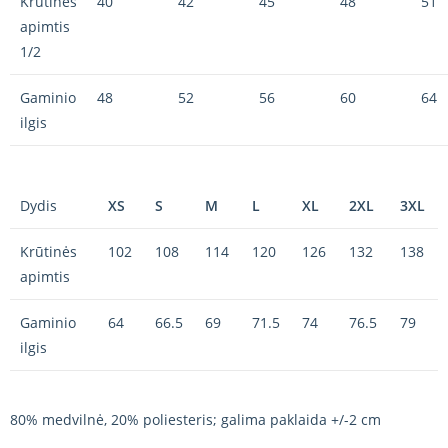
Krūtinės
40
42
45
48
51
apimtis
1/2
Gaminio
48
52
56
60
64
ilgis
Dydis
XS
S
M
L
XL
2XL
3XL
Krūtinės
102
108
114
120
126
132
138
apimtis
Gaminio
64
66.5
69
71.5
74
76.5
79
ilgis
80% medvilnė, 20% poliesteris; galima paklaida +/-2 cm