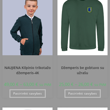
Kuršėnų Stasio Anglickio progimnazija
Kuršėnų Stasio Anglickio progimnazija
NAUJIENA Kilpinio trikotažo
Džemperis be gobtuvo su
džemperis-4K
užrašu
49,00
€
–
63,00
€
25,00
€
–
26,00
€
su PVM
su PVM
Pasirinkti savybes
Pasirinkti savybes