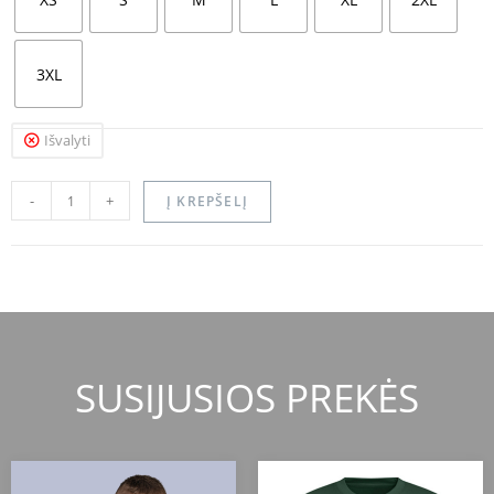
3XL
Išvalyti
-
+
Į KREPŠELĮ
SUSIJUSIOS PREKĖS