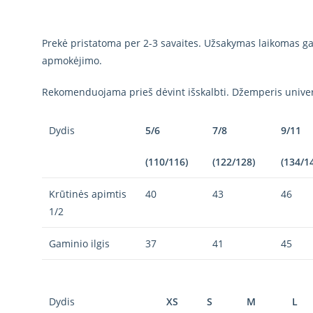
Prekė pristatoma per 2-3 savaites. Užsakymas laikomas gal
apmokėjimo.
Rekomenduojama prieš dėvint išskalbti. Džemperis univer
Dydis
5/6
7/8
9/11
(110/116)
(122/128)
(134/1
Krūtinės apimtis
40
43
46
1/2
Gaminio ilgis
37
41
45
Dydis
XS
S
M
L