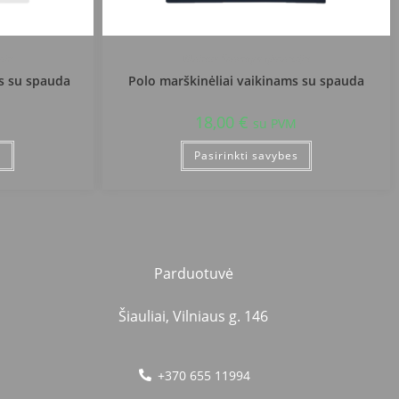
ija
Vilniaus Senvagės gimnazija
s su spauda
Polo marškinėliai vaikinams su spauda
18,00
€
su PVM
s
Pasirinkti savybes
Parduotuvė
Šiauliai, Vilniaus g. 146
+370 655 11994