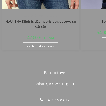
Vilniaus Senvagės gimnazija
Vi
NAUJIENA Kilpinis džemperis be gobtuvo su
Bo
užrašu
54,0
47,00
€
su PVM
Pasirinkti savybes
Parduotuvė
Vilnius, Kalvarijų g. 10
+370 699 83117