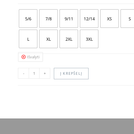
5/6
7/8
9/11
12/14
XS
S
L
XL
2XL
3XL
Išvalyti
-
+
Į KREPŠELĮ