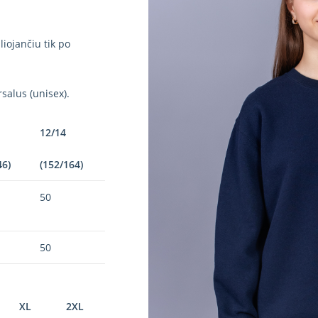
iojančiu tik po
salus (unisex).
12/14
46)
(152/164)
50
50
XL
2XL