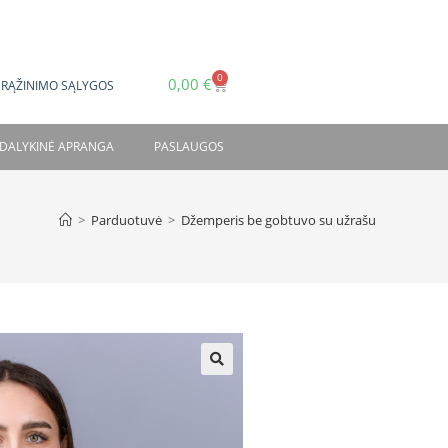
0
0,00
€
GRĄŽINIMO SĄLYGOS
DALYKINĖ APRANGA
PASLAUGOS
>
Parduotuvė
>
Džemperis be gobtuvo su užrašu
🔍