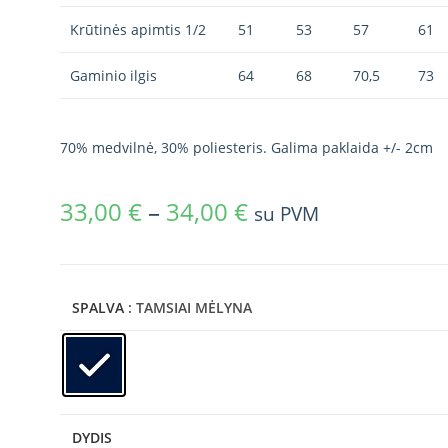
Krūtinės apimtis 1/2
51
53
57
61
Gaminio ilgis
64
68
70,5
73
70% medvilnė, 30% poliesteris. Galima paklaida +/- 2cm
33,00
€
–
34,00
€
su PVM
SPALVA
: TAMSIAI MĖLYNA
DYDIS