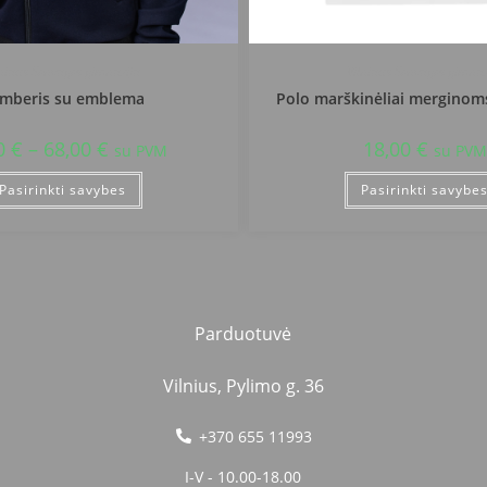
lniaus Senvagės gimnazija
Vilniaus Senvagės gimnaz
mberis su emblema
Polo marškinėliai merginom
0
€
–
68,00
€
18,00
€
su PVM
su PVM
Pasirinkti savybes
Pasirinkti savybe
Parduotuvė
Vilnius, Pylimo g. 36
+370 655 11993
I-V - 10.00-18.00