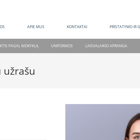
MOKAMAS PRISTATYMAS NUO 120 EUR
OS
APIE MUS
KONTAKTAI
PRISTATYMO IR 
NKTIS PAGAL MOKYKLĄ
UNIFORMOS
LAISVALAIKIO APRANGA
 užrašu