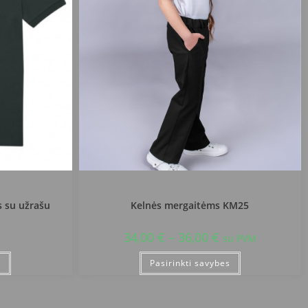
io gimnazija
Kauno r. Čekiškės Prano Dovydaičio gimnazija
s su užrašu
Kelnės mergaitėms KM25
34,00
€
–
36,00
€
su PVM
s
Pasirinkti savybes