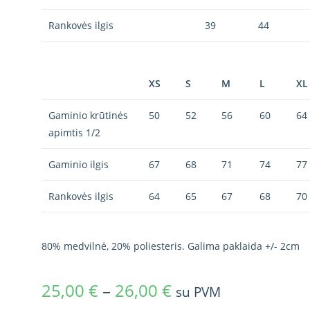
Rankovės ilgis
39
44
XS
S
M
L
XL
Gaminio krūtinės
50
52
56
60
64
apimtis 1/2
Gaminio ilgis
67
68
71
74
77
Rankovės ilgis
64
65
67
68
70
80% medvilnė, 20% poliesteris. Galima paklaida +/- 2cm
25,00
€
–
26,00
€
su PVM