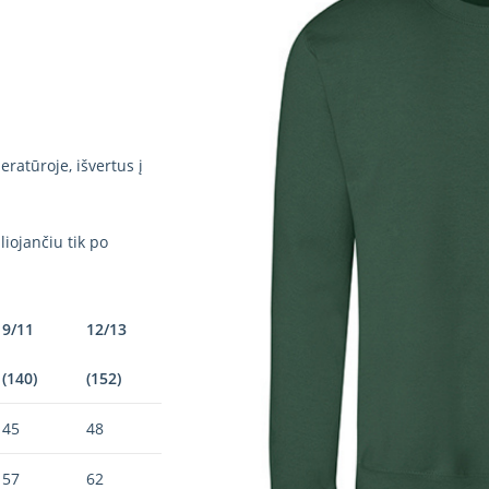
ratūroje, išvertus į
iojančiu tik po
9/11
12/13
(140)
(152)
45
48
57
62