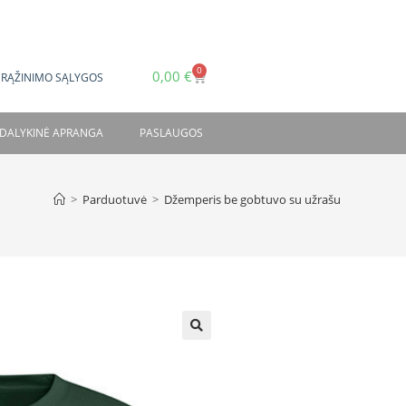
0
0,00
€
GRĄŽINIMO SĄLYGOS
DALYKINĖ APRANGA
PASLAUGOS
>
Parduotuvė
>
Džemperis be gobtuvo su užrašu