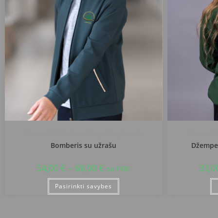
Kauno r. Čekiškės Prano Dovydaičio gimnazija
Kauno r. Če
Bomberis su užrašu
Džemper
54,00
€
–
68,00
€
33,0
su PVM
Pasirinkti savybes