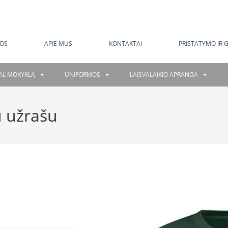
MOKAMAS PRISTATYMAS NUO 120 EUR
OS
APIE MUS
KONTAKTAI
PRISTATYMO IR 
GAL MOKYKLĄ
UNIFORMOS
LAISVALAIKIO APRANGA
 užrašu