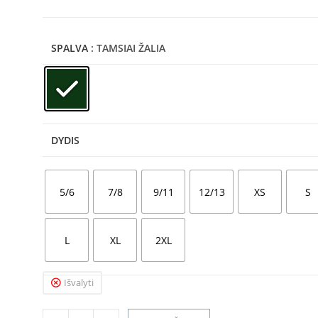
SPALVA
: TAMSIAI ŽALIA
DYDIS
5/6
7/8
9/11
12/13
XS
S
L
XL
2XL
Išvalyti