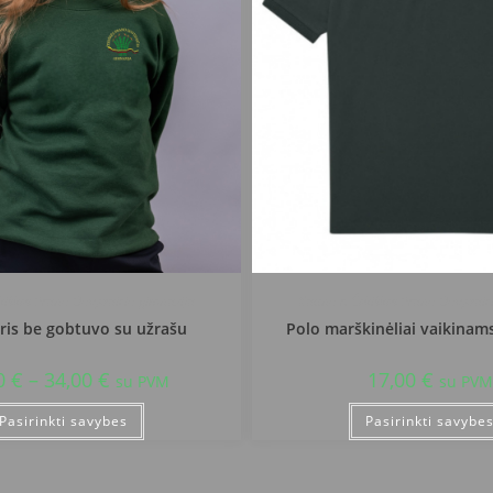
kiškės Prano Dovydaičio gimnazija
Kauno r. Čekiškės Prano Dovydaič
is be gobtuvo su užrašu
Polo marškinėliai vaikinam
0
€
–
34,00
€
17,00
€
su PVM
su PVM
Pasirinkti savybes
Pasirinkti savybe