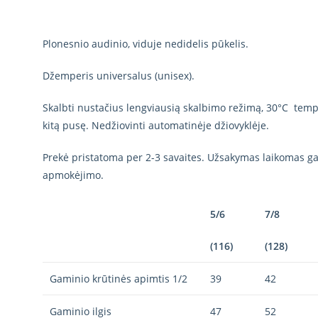
Plonesnio audinio, viduje nedidelis pūkelis.
Džemperis universalus (unisex).
Skalbti nustačius lengviausią skalbimo režimą, 30°C tempe
kitą pusę. Nedžiovinti automatinėje džiovyklėje.
Prekė pristatoma per 2-3 savaites. Užsakymas laikomas gal
apmokėjimo.
5/6
7/8
(116)
(128)
Gaminio krūtinės apimtis 1/2
39
42
Gaminio ilgis
47
52