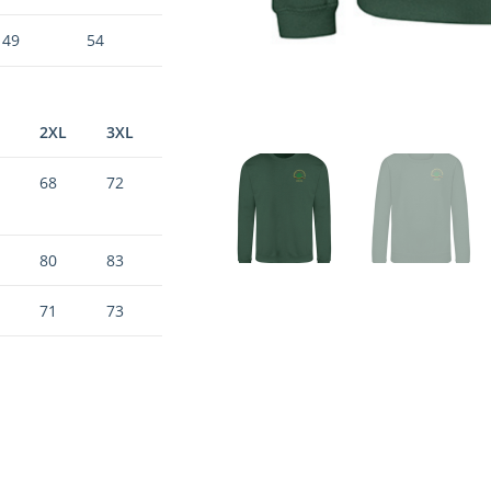
49
54
2XL
3XL
68
72
80
83
71
73