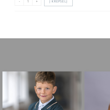
-
+
Į KREPŠELĮ