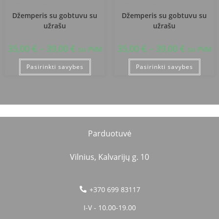
Vilniaus Jeruzalės progimnazija
Vilniaus Jeruzalės progimnazija
Džemperis su gobtuvu su
Džemperis su gobtuvu su
užrašu
užrašu
35,00
€
–
39,00
€
35,00
€
–
39,00
€
su PVM
su PVM
Pasirinkti savybes
Pasirinkti savybes
Parduotuvė
Vilnius, Kalvarijų g. 10
+370 699 83117
I-V - 10.00-19.00