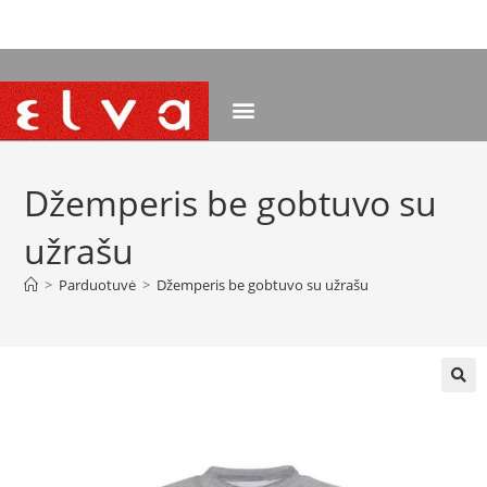
NEMOKAMAS PRISTATYMAS NUO 120 EUR
Džemperis be gobtuvo su
užrašu
>
Parduotuvė
>
Džemperis be gobtuvo su užrašu
🔍