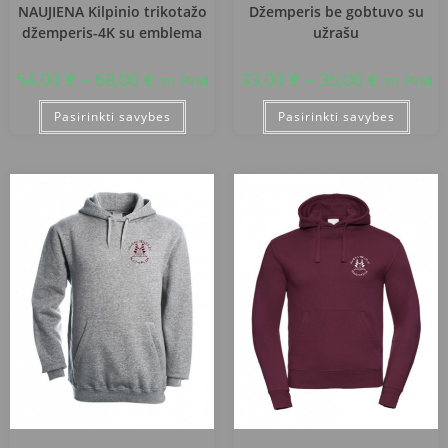
NAUJIENA Kilpinio trikotažo
Džemperis be gobtuvo su
džemperis-4K su emblema
užrašu
54,00
€
–
68,00
€
33,00
€
–
35,00
€
su PVM
su PVM
Pasirinkti savybes
Pasirinkti savybes