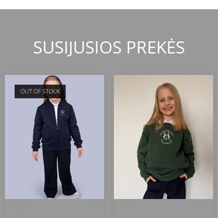
SUSIJUSIOS PREKĖS
OUT OF STOCK
Vilniaus Jeruzalės progimnazija
Vilniaus Jeruzalės progimnazija