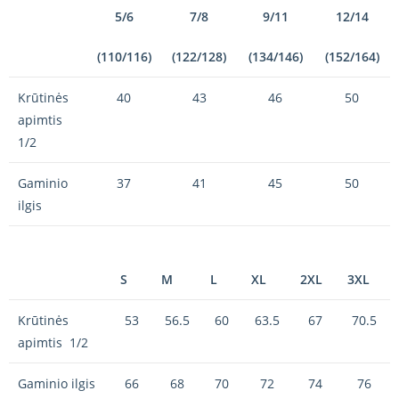
5/6
7/8
9/11
12/14
(110/116)
(122/128)
(134/146)
(152/164)
Krūtinės
40
43
46
50
apimtis
1/2
Gaminio
37
41
45
50
ilgis
S
M
L
XL
2XL
3XL
Krūtinės
53
56.5
60
63.5
67
70.5
apimtis 1/2
Gaminio ilgis
66
68
70
72
74
76