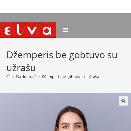
NEMOKAMAS PRISTATYMAS NUO 120 EUR
Džemperis be gobtuvo su
užrašu
>
Parduotuvė
>
Džemperis be gobtuvo su užrašu
🔍