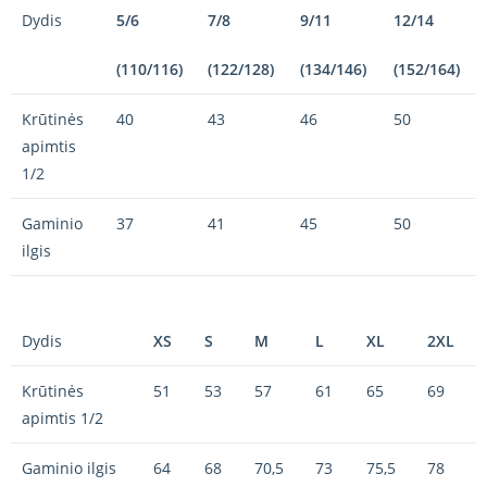
Dydis
5/6
7/8
9/11
12/14
(110/116)
(122/128)
(134/146)
(152/164)
Krūtinės
40
43
46
50
apimtis
1/2
Gaminio
37
41
45
50
ilgis
Dydis
XS
S
M
L
XL
2XL
Krūtinės
51
53
57
61
65
69
apimtis 1/2
Gaminio ilgis
64
68
70,5
73
75,5
78