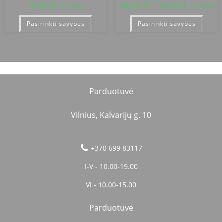
16,00
€
34,00
€
–
36,00
€
su PVM
su PVM
Pasirinkti savybes
Pasirinkti savybes
Parduotuvė
Vilnius, Kalvarijų g. 10
+370 699 83117
I-V - 10.00-19.00
VI - 10.00-15.00
Parduotuvė