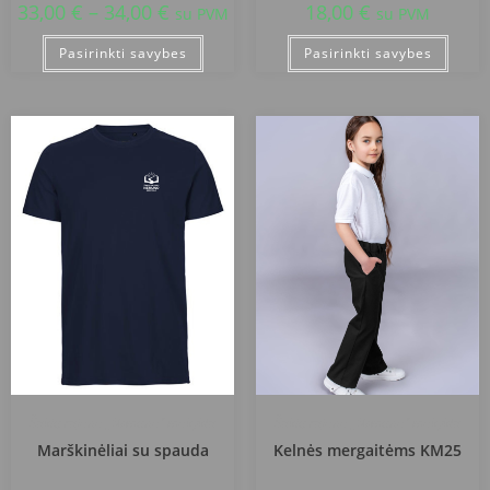
33,00
€
–
34,00
€
18,00
€
su PVM
su PVM
Pasirinkti savybes
Pasirinkti savybes
Šakių rajono „Nemuno“ mokykla
Šakių rajono „Nemuno“ mokykla
Marškinėliai su spauda
Kelnės mergaitėms KM25