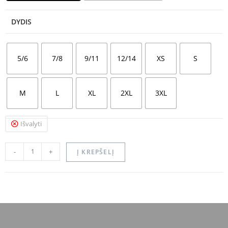
DYDIS
5/6
7/8
9/11
12/14
XS
S
M
L
XL
2XL
3XL
Išvalyti
-
+
Į KREPŠELĮ