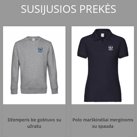
SUSIJUSIOS PREKĖS
Šakių rajono „Nemuno“ mokykla
Šakių rajono „Nemuno“ mokykla
Džemperis be gobtuvo su
Polo marškinėliai merginoms
užrašu
su spauda