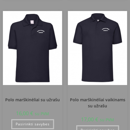
Klaipėdos Uostamiesčio progimnazija
Klaipėdos Uostamiesčio progimnazija
Polo marškinėliai su užrašu
Polo marškinėliai vaikinams
su užrašu
16,00
€
su PVM
17,00
€
su PVM
Pasirinkti savybes