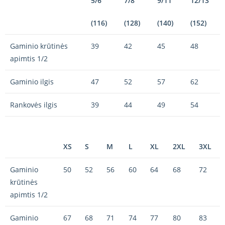
5/6
7/8
9/11
12/13
(116)
(128)
(140)
(152)
Gaminio krūtinės
39
42
45
48
apimtis 1/2
Gaminio ilgis
47
52
57
62
Rankovės ilgis
39
44
49
54
XS
S
M
L
XL
2XL
3XL
Gaminio
50
52
56
60
64
68
72
krūtinės
apimtis 1/2
Gaminio
67
68
71
74
77
80
83