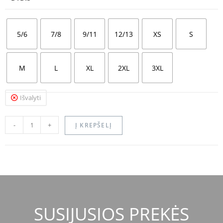
5/6
7/8
9/11
12/13
XS
S
M
L
XL
2XL
3XL
Išvalyti
-
+
Į KREPŠELĮ
SUSIJUSIOS PREKĖS