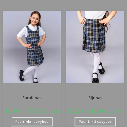
Klaipėdos Uostamiesčio progimnazija
Klaipėdos Uostamiesčio progimnazija
Sarafanas
Sijonas
42,00
€
–
49,00
€
35,00
€
–
49,00
€
su PVM
su PVM
Pasirinkti savybes
Pasirinkti savybes