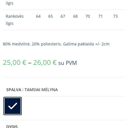
ilgis
Rankovės
64
65
67
68
70
71
73
ilgis
80% medvilnė, 20% poliesteris. Galima paklaida +/- 2cm
25,00
€
–
26,00
€
su PVM
SPALVA
: TAMSIAI MĖLYNA
DYDIS