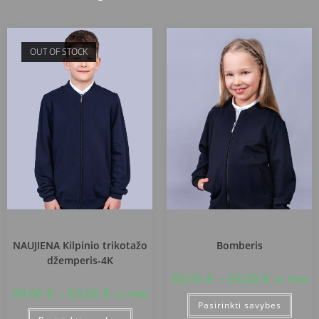
OUT OF STOCK
Tauragės r. Skaudvilės gimnazija
Tauragės r. Skaudvilės gimnazija
NAUJIENA Kilpinio trikotažo
Bomberis
džemperis-4K
49,00
€
–
63,00
€
su PVM
49,00
€
–
63,00
€
su PVM
Pasirinkti savybes