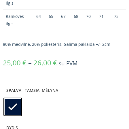
ilgis
Rankovės
64
65
67
68
70
71
73
ilgis
80% medvilnė, 20% poliesteris. Galima paklaida +/- 2cm
25,00
€
–
26,00
€
su PVM
SPALVA
: TAMSIAI MĖLYNA
DYDIS