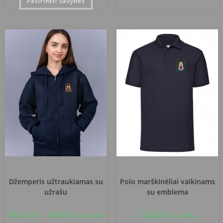
Pasirinkti savybes
Tauragės r. Skaudvilės gimnazija
Tauragės r. Skaudvilės gimnazija
Džemperis užtraukiamas su
Polo marškinėliai vaikinams
užrašu
su emblema
38,00
€
–
39,00
€
18,00
€
su PVM
su PVM