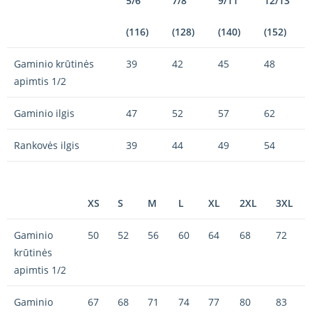
5/6
7/8
9/11
12/13
(116)
(128)
(140)
(152)
Gaminio krūtinės
39
42
45
48
apimtis 1/2
Gaminio ilgis
47
52
57
62
Rankovės ilgis
39
44
49
54
XS
S
M
L
XL
2XL
3XL
Gaminio
50
52
56
60
64
68
72
krūtinės
apimtis 1/2
Gaminio
67
68
71
74
77
80
83