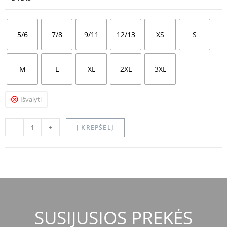
5/6
7/8
9/11
12/13
XS
S
M
L
XL
2XL
3XL
Išvalyti
-
+
Į KREPŠELĮ
SUSIJUSIOS PREKĖS